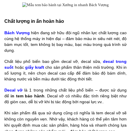
Chất lượng in ấn hoàn hảo
Bách Vượng
hiện đang sở hữu đội ngũ nhân lực chất lượng cao
cùng hệ thống máy in hiện đại – đảm bảo màu in siêu nét nét, độ
bám mực tốt, tem không bị bay màu, bạc màu trong quá trình sử
dụng.
Chất liệu phổ biến bao gồm decal vỡ, decal sữa,
decal trong
suốt
hoặc
giấy kraft
cho sản phẩm thân thiện môi trường. Khi in
số lượng ít, nên chọn decal cao cấp để đảm bảo độ bám dính,
kháng nước và bền màu dưới tác động thời tiết.
Decal vỡ
là 1 trong những chất liệu phổ biến – được sử dụng
để
in tem bảo hành
. Decal vỡ có nhiều đặc tính riêng biệt như
độ giòn cao, dễ bị vỡ khi bị tác động bởi ngoại lực.vv..
Khi sản phẩm đã qua sử dụng cũng có nghĩa là tem decal vỡ sẽ
không còn nguyên vẹn. Nhờ vậy, khách hàng có thể yên tâm hơn
khi quyết định mua các sản phẩm, hàng hóa và nhanh chóng lựa