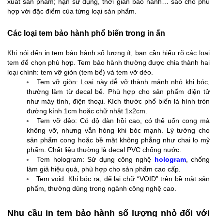
xuất sản phẩm; hạn sử dụng, thời gian bảo hành… sao cho phù
hợp với đặc điểm của từng loại sản phẩm.
Các loại tem bảo hành phổ biến trong in ấn
Khi nói đến in tem bảo hành số lượng ít, bạn cần hiểu rõ các loại
tem để chọn phù hợp. Tem bảo hành thường được chia thành hai
loại chính: tem vỡ giòn (tem bể) và tem vỡ dẻo.
Tem vỡ giòn
: Loại này dễ vỡ thành mảnh nhỏ khi bóc,
thường làm từ decal bể. Phù hợp cho sản phẩm điện tử
như máy tính, điện thoại. Kích thước phổ biến là hình tròn
đường kính 1cm hoặc chữ nhật 1x2cm.
Tem vỡ dẻo
: Có độ đàn hồi cao, có thể uốn cong mà
không vỡ, nhưng vẫn hỏng khi bóc mạnh. Lý tưởng cho
sản phẩm cong hoặc bề mặt không phẳng như chai lọ mỹ
phẩm. Chất liệu thường là decal PVC chống nước.
Tem hologram: Sử dụng công nghệ
hologram
, chống
làm giả hiệu quả, phù hợp cho sản phẩm cao cấp.
Tem void: Khi bóc ra, để lại chữ “VOID” trên bề mặt sản
phẩm, thường dùng trong ngành công nghệ cao.
Nhu cầu in tem bảo hành số lượng nhỏ đối với