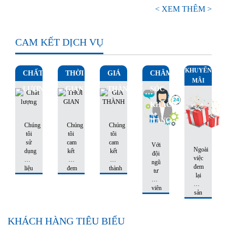
< XEM THÊM >
CAM KẾT DỊCH VỤ
KHUYẾN
CHẤT
THỜI
GIÁ
CHĂM
MÃI
LƯỢNG
GIAN
THÀNH
SÓC
KHÁCH
HÀNG
Chúng
Chúng
Chúng
tôi
tôi
tôi
sử
cam
cam
Với
Ngoài
dụng
kết
kết
đội
việc
nguyên
sẽ
giá
ngũ
đem
liệu
đem
thành
tư
lại
tốt
sản
luôn
vấn
những
nhất,
phẩm
hợp
viên
sản
máy
đến
lý
giàu
phẩm
móc
tay
và
kinh
hoàn
hiện
khách
ổn
nghiệm,
hảo
KHÁCH HÀNG TIÊU BIỂU
đại
hàng
định
am
cho