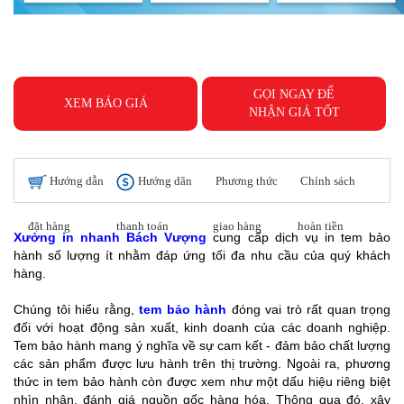
GỌI NGAY ĐỂ
XEM BÁO GIÁ
NHẬN GIÁ TỐT
Hướng dẫn
Hướng dãn
Phương thức
Chính sách
đặt hàng
thanh toán
giao hàng
hoàn tiền
Xưởng in nhanh Bách Vượng
cung cấp dịch vụ in tem bảo
hành số lượng ít nhằm đáp ứng tối đa nhu cầu của quý khách
hàng.
Chúng tôi hiểu rằng,
tem bảo hành
đóng vai trò rất quan trọng
đối với hoạt động sản xuất, kinh doanh của các doanh nghiệp.
Tem bảo hành mang ý nghĩa về sự cam kết - đảm bảo chất lượng
các sản phẩm được lưu hành trên thị trường. Ngoài ra, phương
thức in tem bảo hành còn được xem như một dấu hiệu riêng biệt
nhìn nhận, đánh giá nguồn gốc hàng hóa. Thông qua đó, xây