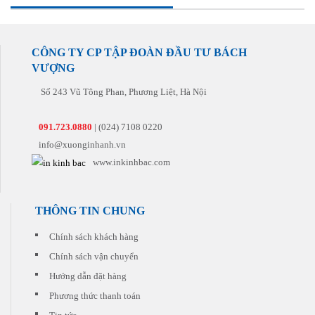
nhất
một
cho
hiểu
quý
để
cách
khách
về
khách
mang
nhanh
hàng
lĩnh
với
lại
nhất
cho
vực
giá
sản
và
cả
CÔNG TY CP TẬP ĐOÀN ĐẦU TƯ BÁCH
in
thành
phẩm
đúng
những
ấn.
VƯỢNG
hợp
hoàn
hẹn
đơn
Chúng
lý.
hảo
nhất
hàng
tôi
Số 243 Vũ Tông Phan, Phương Liệt, Hà Nội
Chúng
nhất
tiếp
sẽ
tôi
đến
theo.
tư
còn
tay
vấn
091.723.0880
| (024) 7108 0220
có
khách
cho
những
info@xuonginhanh.vn
hàng
quý
khuyến
khách
www.inkinhbac.com
mại
sản
hấp
phẩm
dẫn
phù
đi
hợp
THÔNG TIN CHUNG
kèm
nhất
cho
với
Chính sách khách hàng
từng
chi
đơn
Chính sách vận chuyển
phí
hàng
thấp
quý
Hướng dẫn đặt hàng
nhất.
khách
Phương thức thanh toán
đặt
in