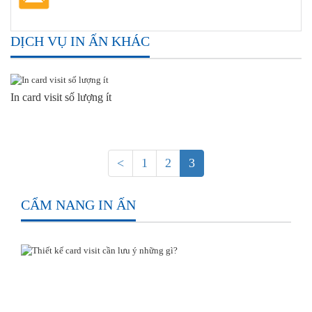
DỊCH VỤ IN ẤN KHÁC
In card visit số lượng ít
<
1
2
3
CẨM NANG IN ẤN