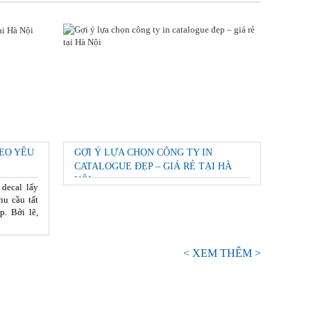
EO YÊU
GỢI Ý LỰA CHỌN CÔNG TY IN
CATALOGUE ĐẸP – GIÁ RẺ TẠI HÀ
NỘI
 decal lấy
hu cầu tất
p. Bởi lẽ,
< XEM THÊM >