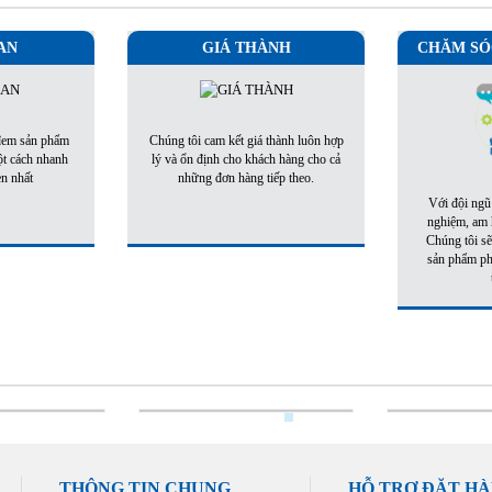
AN
GIÁ THÀNH
CHĂM SÓ
 đem sản phẩm
Chúng tôi cam kết giá thành luôn hợp
ột cách nhanh
lý và ổn định cho khách hàng cho cả
ẹn nhất
những đơn hàng tiếp theo.
Với đội ngũ
nghiệm, am h
Chúng tôi sẽ
sản phẩm phù
THÔNG TIN CHUNG
HỖ TRỢ ĐẶT H