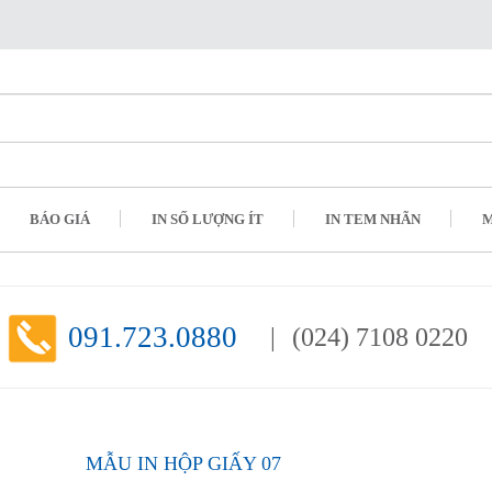
BÁO GIÁ
IN SỐ LƯỢNG ÍT
IN TEM NHÃN
M
091.723.0880
(024) 7108 0220
MẪU IN HỘP GIẤY 07