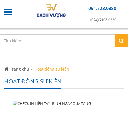
091.723.0880
(024) 7108 0220
Chào mừng bạn đến với
Xưởng in nhanh
info@xuonginhanh.vn
Trang chủ
Hoạt động sự kiện
HOẠT ĐỘNG SỰ KIỆN