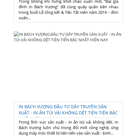
Trong không khí hứng khởi chào xuân mới, "Đại gia
đình In Bách Vượng" đã cùng quây quần bên nhau
trong buổi Lễ tổng kết & Tiệc Tất niên năm 2019 – đón
xuân...
IN BÁCH VƯỢNG ĐẦU TƯ DÂY TRUYỀN SẢN
XUẤT - IN ẤN TÚI VẢI KHÔNG DỆT TIÊN TIẾN BẬC
NHẤT HIỆN NAY
Trong lĩnh vực sản xuất - in ấn túi vải không dệt, In
Bách Vượng luôn chú trọng đổi mới công nghệ, ứng
dụng máy móc thiết bị tiên tiến vào sản xuất - kinh...