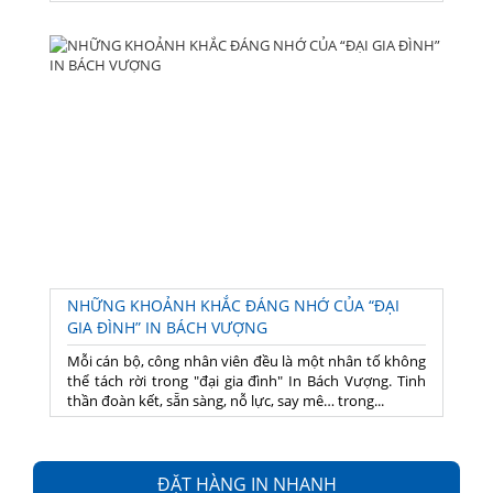
NHỮNG KHOẢNH KHẮC ĐÁNG NHỚ CỦA “ĐẠI
GIA ĐÌNH” IN BÁCH VƯỢNG
Mỗi cán bộ, công nhân viên đều là một nhân tố không
thể tách rời trong "đại gia đình" In Bách Vượng. Tinh
thần đoàn kết, sẵn sàng, nỗ lực, say mê… trong...
ĐẶT HÀNG IN NHANH