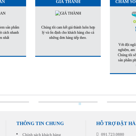
AN
GIÁ THÀNH
CHĂM SÓ
 đem sản phẩm
Chúng tôi cam kết giá thành luôn hợp
ột cách nhanh
lý và ổn định cho khách hàng cho cả
ẹn nhất
những đơn hàng tiếp theo.
Với đội ngũ
nghiệm, am h
Chúng tôi sẽ
sản phẩm phù
THÔNG TIN CHUNG
HỖ TRỢ ĐẶT H
091.723.0880
Chính sách khách hàng