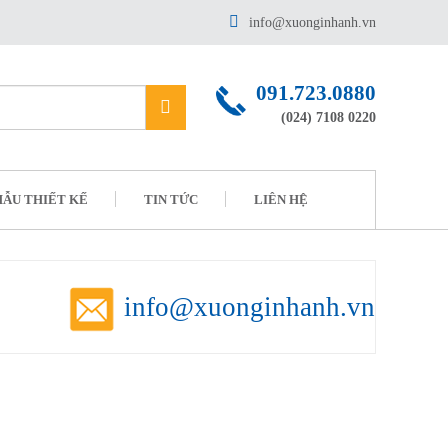
info@xuonginhanh.vn
091.723.0880
(024) 7108 0220
ẪU THIẾT KẾ
TIN TỨC
LIÊN HỆ
info@xuonginhanh.vn