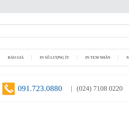
BÁO GIÁ
IN SỐ LƯỢNG ÍT
IN TEM NHÃN
M
091.723.0880
(024) 7108 0220