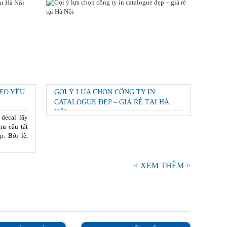
EO YÊU
GỢI Ý LỰA CHỌN CÔNG TY IN
CATALOGUE ĐẸP – GIÁ RẺ TẠI HÀ
NỘI
 decal lấy
hu cầu tất
p. Bởi lẽ,
< XEM THÊM >