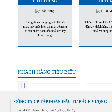
CHẤT LƯỢNG
THỜI GI
Chúng tôi sử dụng nguyên liệu tốt
Chúng tôi cam kết sẽ
nhất, máy móc hiện đại nhất để mang
đến tay khách hàng m
lại sản phẩm hoàn hảo nhất đến tay
nhất và đúng h
khách hàng
KHÁCH HÀNG TIÊU BIỂU
CÔNG TY CP TẬP ĐOÀN ĐẦU TƯ BÁCH VƯỢNG
Số 243 Vũ Tông Phan, Phương Liệt, Hà Nội