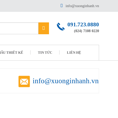
info@xuonginhanh.vn
091.723.0880
(024) 7108 0220
ẪU THIẾT KẾ
TIN TỨC
LIÊN HỆ
info@xuonginhanh.vn