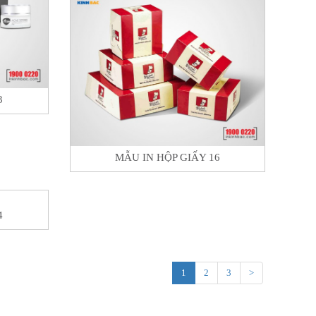
3
MẪU IN HỘP GIẤY 16
4
1
2
3
>