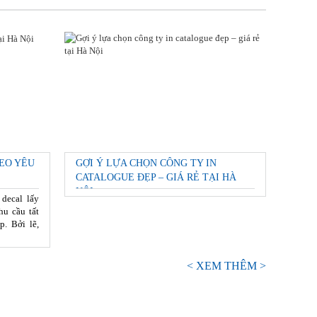
EO YÊU
GỢI Ý LỰA CHỌN CÔNG TY IN
CATALOGUE ĐẸP – GIÁ RẺ TẠI HÀ
NỘI
 decal lấy
hu cầu tất
p. Bởi lẽ,
< XEM THÊM >