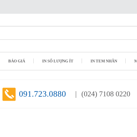
BÁO GIÁ
IN SỐ LƯỢNG ÍT
IN TEM NHÃN
M
091.723.0880
(024) 7108 0220