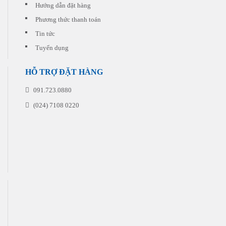
quý
Hướng dẫn đặt hàng
khách
Phương thức thanh toán
đặt
in
Tin tức
Tuyển dụng
HỖ TRỢ ĐẶT HÀNG
091.723.0880
(024) 7108 0220