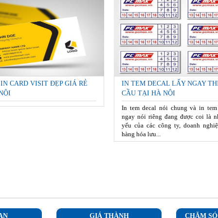
 IN CARD VISIT ĐẸP GIÁ RẺ
IN TEM DECAL LẤY NGAY TH
NỘI
CẦU TẠI HÀ NỘI
In tem decal nói chung và in tem
ngay nói riêng đang được coi là n
yếu của các công ty, doanh nghiệ
hàng hóa lưu...
AN
GIÁ THÀNH
CHĂM SÓ