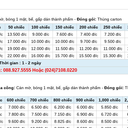
, bóng 1 mặt, bế, gấp dán thành phẩm -
Đóng gói:
Thùng carton
c
50 chiếc
100 chiếc
150 chiếc
200 chiếc
250 chiếc
/c
13.500 đ/c
9.000 đ/c
7.600 đ/c
7.400 đ/c
7.200 đ/c
/c
17.000 đ/c
10.000 đ/c
10.000 đ/c
9.700 đ/c
9.500 đ/c
/c
19.000 đ/c
12.000 đ/c
11.500 đ/c
11.200 đ/c
11.000 đ/c
/c
22.000 đ/c
16.000 đ/c
15.700 đ/c
15.500 đ/c
15.300 đ/c
Thời gian : 1 - 2 ngày
g: 088.927.5555 Hoặc (024)7108.0220
ia công:
Cán mờ, bóng 1 mặt, bế, gấp dán thành phẩm -
Đóng gói:
T
ếc
600 chiếc
700 chiếc
800 chiếc
900 chiếc
1,000 chiếc
2
/c
7.000 đ/c
6.500 đ/c
6.200 đ/c
6.000 đ/c
5.850 đ/c
/c
7.800 đ/c
7.500 đ/c
7.150 đ/c
6.900 đ/c
6.720 đ/c
/c
9.600 đ/c
9.200 đ/c
8.825 đ/c
8.600 đ/c
8.500 đ/c