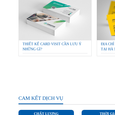
THIẾT KẾ CARD VISIT CẦN LƯU Ý
ĐỊA CHỈ
NHỮNG GÌ?
TẠI HÀ 
CAM KẾT DỊCH VỤ
CHẤT LƯỢNG
THỜI GI