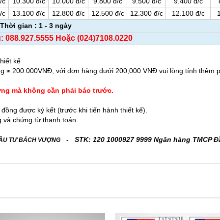
/c
10.300 đ/c
10.000 đ/c
9.800 đ/c
9.500 đ/c
9.400 đ/c
/c
13.100 đ/c
12.800 đ/c
12.500 đ/c
12.300 đ/c
12.100 đ/c
Thời gian : 1 - 3 ngày
g: 088.927.5555 Hoặc (024)7108.0220
 chưa bao gồm phí thiết kế
g ≥ 200.000VNĐ, với đơn hàng dưới 200,000 VNĐ vui lòng tính thêm p
ường mà không cần phải báo trước.
g được ký kết (trước khi tiến hành thiết kế).
g và chứng từ thanh toán.
- STK: 120 1000927 9999 Ngân hàng TMCP Đ
ĐẦU TƯ BÁCH VƯỢNG