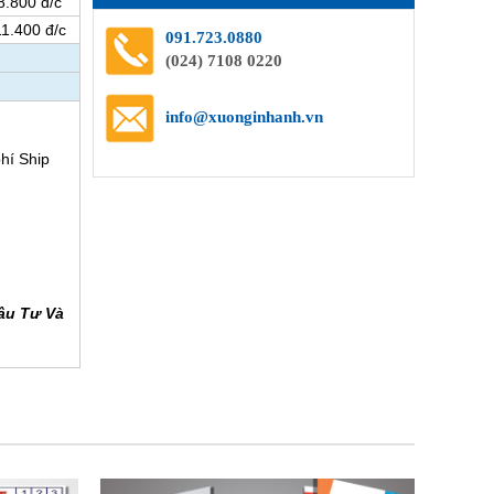
8.800 đ/c
11.400 đ/c
091.723.0880
(024) 7108 0220
info@xuonginhanh.vn
hí Ship
ầu Tư Và