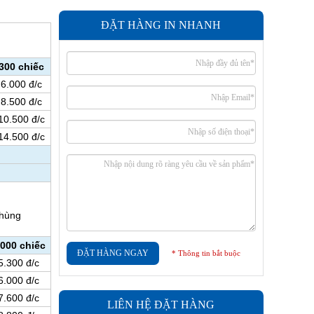
ĐẶT HÀNG IN NHANH
300 chiếc
6.000 đ/c
8.500 đ/c
10.500 đ/c
14.500 đ/c
hùng
,000 chiếc
ĐẶT HÀNG NGAY
* Thông tin bắt buộc
5.300 đ/c
6.000 đ/c
7.600 đ/c
LIÊN HỆ ĐẶT HÀNG