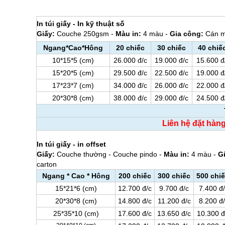
In túi giấy - In kỹ thuật số
Giấy:
Couche 250gsm -
Màu in:
4 màu -
Gia công:
Cán mờ
Ngang*Cao*Hông
20 chiếc
30 chiếc
40 chiế
10*15*5 (cm)
26.000 đ/c
19.000 đ/c
15.600 đ
15*20*5 (cm)
29.500 đ/c
22.500 đ/c
19.000 đ
17*23*7 (cm)
34.000 đ/c
26.000 đ/c
22.000 đ
20*30*8 (cm)
38.000 đ/c
29.000 đ/c
24.500 đ
Liên hệ đặt hàn
In túi giấy - in offset
Giấy:
Couche thường - Couche pindo -
Màu in:
4 màu -
G
carton
Ngang * Cao * Hông
200 chiếc
300 chiếc
500 chi
15*21*6 (cm)
12.700 đ/c
9.700 đ/c
7.400 đ
20*30*8 (cm)
14.800 đ/c
11.200 đ/c
8.200 đ
25*35*10 (cm)
17.600 đ/c
13.650 đ/c
10.300 đ