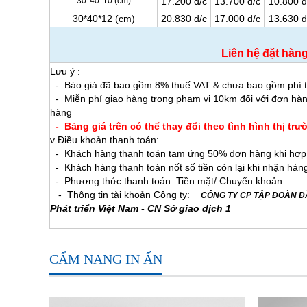
30*40*10 (cm)
17.200 đ/c
13.700 đ/c
10.800 đ
30*40*12 (cm)
20.830 đ/c
17.000 đ/c
13.630 đ
Liên hệ đặt hàn
Lưu ý :
- Báo giá đã bao gồm 8% thuế VAT &
- Miễn phí giao hàng trong phạm vi 10km đối với đơn hàn
hàng
- Bảng giá trên có thể thay đổi theo tình hình thị tr
v Điều khoản thanh toán:
- Khách hàng thanh toán tạm ứng 50% đơn hàng khi hợp đồn
- Khách hàng thanh toán nốt số tiền còn lại khi nhận hàn
- Phương thức thanh toán: Tiền mặt/ Chuyển khoản.
- Thông tin tài khoản Công ty:
CÔNG TY CP TẬP ĐOÀN 
Phát triển Việt Nam - CN Sở giao dịch 1
CẨM NANG IN ẤN