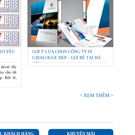
EO YÊU
GỢI Ý LỰA CHỌN CÔNG TY IN
CATALOGUE ĐẸP – GIÁ RẺ TẠI HÀ
NỘI
 decal lấy
hu cầu tất
p. Bởi lẽ,
< XEM THÊM >
C KHÁCH HÀNG
KHUYẾN MÃI