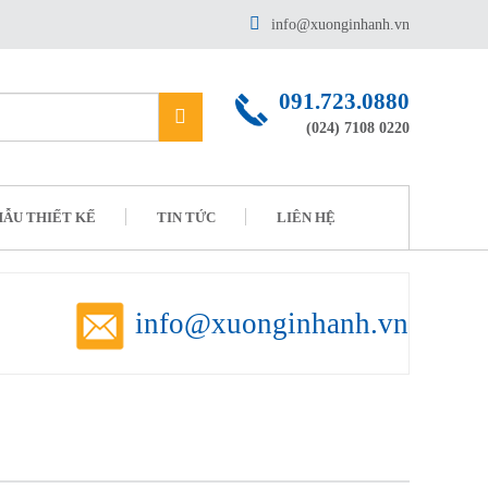
info@xuonginhanh.vn
091.723.0880
(024) 7108 0220
ẪU THIẾT KẾ
TIN TỨC
LIÊN HỆ
info@xuonginhanh.vn