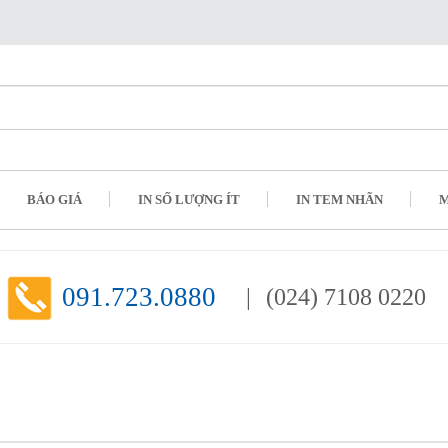
BÁO GIÁ
IN SỐ LƯỢNG ÍT
IN TEM NHÃN
M
091.723.0880
(024) 7108 0220