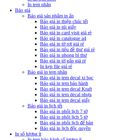
In tem nhãn
Báo giá
Báo giá sản phẩm in ấn
Báo giá in thiệp chúc tết
Báo giá in túi giấy
Báo giá in card visit giá rẻ
Báo giá in catalogue a4
Báo giá in tờ rơi giá rẻ
Báo giá in tiêu đề thư giá rẻ
Báo giá in phong bì thư
Báo giá in tờ gấp giá rẻ
In kẹp file giá rẻ
Báo giá in tem nhãn
Báo giá in tem decal xi bạc
Báo giá in tem bảo hành
Báo giá in tem decal Kraft
Báo giá in tem decal nhựa
Báo giá in tem decal giấy
Báo giá in lịch tết
Báo giá in phôi lịch 7 tờ
Báo giá in phôi lịch 5 tờ
Báo giá in phôi lịch để bàn
Báo giá in lịch độc quyền
In số lượng ít
In tem bảo hành số lượng ít