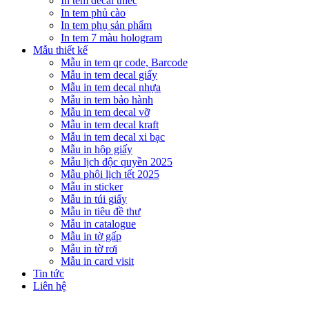
In tem decal thiếc
In tem phủ cào
In tem phụ sản phẩm
In tem 7 màu hologram
Mẫu thiết kế
Mẫu in tem qr code, Barcode
Mẫu in tem decal giấy
Mẫu in tem decal nhựa
Mẫu in tem bảo hành
Mẫu in tem decal vỡ
Mẫu in tem decal kraft
Mẫu in tem decal xi bạc
Mẫu in hộp giấy
Mẫu lịch độc quyền 2025
Mẫu phôi lịch tết 2025
Mẫu in sticker
Mẫu in túi giấy
Mẫu in tiêu đề thư
Mẫu in catalogue
Mẫu in tờ gấp
Mẫu in tờ rơi
Mẫu in card visit
Tin tức
Liên hệ