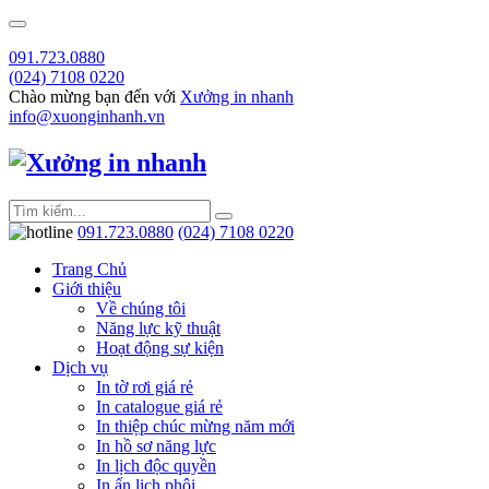
091.723.0880
(024) 7108 0220
Chào mừng bạn đến với
Xưởng in nhanh
info@xuonginhanh.vn
091.723.0880
(024) 7108 0220
Trang Chủ
Giới thiệu
Về chúng tôi
Năng lực kỹ thuật
Hoạt động sự kiện
Dịch vụ
In tờ rơi giá rẻ
In catalogue giá rẻ
In thiệp chúc mừng năm mới
In hồ sơ năng lực
In lịch độc quyền
In ấn lịch phôi