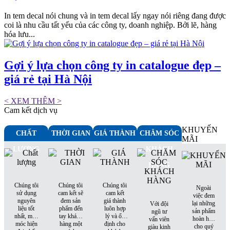
In tem decal nói chung và in tem decal lấy ngay nói riêng đang được
coi là nhu cầu tất yếu của các công ty, doanh nghiệp. Bởi lẽ, hàng
hóa lưu...
Gợi ý lựa chọn công ty in catalogue đẹp –
giá rẻ tại Hà Nội
< XEM THÊM >
Cam kết dịch vụ
KHUYẾN
CHẤT
THỜI GIAN
GIÁ THÀNH
CHĂM SÓC
MÃI
LƯỢNG
KHÁCH
HÀNG
Chúng tôi
Chúng tôi
Chúng tôi
Ngoài
sử dụng
cam kết sẽ
cam kết
việc đem
nguyên
đem sản
giá thành
lại những
Với đội
liệu tốt
phẩm đến
luôn hợp
sản phẩm
ngũ tư
nhất, máy
tay khách
lý và ổn
hoàn hảo
vấn viên
móc hiện
hàng một
định cho
cho quý
giàu kinh