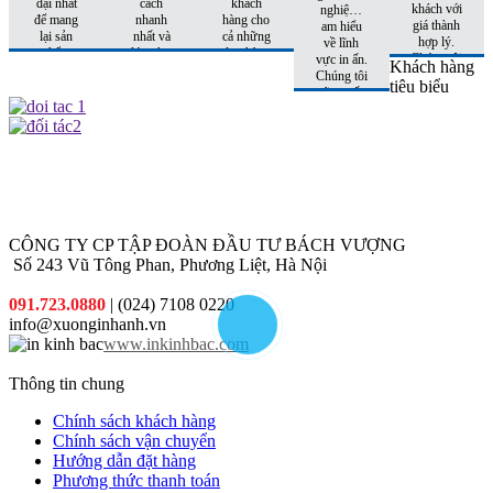
đại nhất
cách
khách
khách với
nghiệm,
để mang
nhanh
hàng cho
giá thành
am hiểu
lại sản
nhất và
cả những
hợp lý.
về lĩnh
phẩm
đúng hẹn
đơn hàng
Chúng tôi
vực in ấn.
Khách hàng
hoàn hảo
nhất
tiếp theo.
còn có
Chúng tôi
tiêu biểu
nhất đến
những
sẽ tư vấn
tay khách
khuyến
cho quý
hàng
mại hấp
khách sản
dẫn đi
phẩm phù
kèm cho
hợp nhất
từng đơn
với chi phí
hàng quý
thấp nhất.
khách đặt
in
CÔNG TY CP TẬP ĐOÀN ĐẦU TƯ BÁCH VƯỢNG
Số 243 Vũ Tông Phan, Phương Liệt, Hà Nội
091.723.0880
| (024) 7108 0220
info@xuonginhanh.vn
www.inkinhbac.com
Thông tin chung
Chính sách khách hàng
Chính sách vận chuyển
Hướng dẫn đặt hàng
Phương thức thanh toán