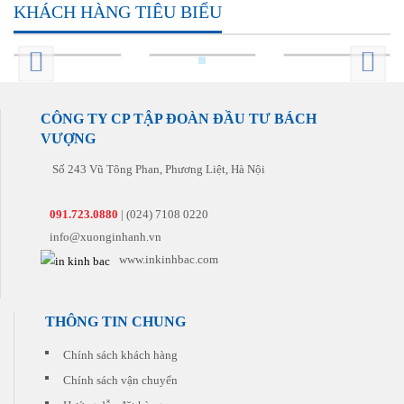
hảo
KHÁCH HÀNG TIÊU BIỂU
đại
hàng
cho
am
cho
nhất
một
khách
hiểu
quý
để
cách
hàng
về
khách
mang
nhanh
cho
lĩnh
với
lại
nhất
cả
vực
giá
sản
và
những
in
thành
phẩm
đúng
đơn
ấn.
hợp
hoàn
CÔNG TY CP TẬP ĐOÀN ĐẦU TƯ BÁCH
hẹn
hàng
Chúng
lý.
hảo
nhất
tiếp
VƯỢNG
tôi
Chúng
nhất
theo.
sẽ tư
tôi
đến
vấn
Số 243 Vũ Tông Phan, Phương Liệt, Hà Nội
còn
tay
cho
có
khách
quý
những
hàng
091.723.0880
| (024) 7108 0220
khách
khuyến
sản
info@xuonginhanh.vn
mại
phẩm
hấp
www.inkinhbac.com
phù
dẫn
hợp
đi
nhất
kèm
với
cho
THÔNG TIN CHUNG
chi
từng
phí
đơn
thấp
Chính sách khách hàng
hàng
nhất.
quý
Chính sách vận chuyển
khách