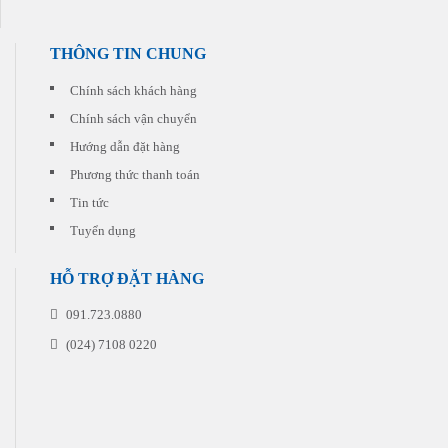
phù
đi
hợp
kèm
nhất
cho
THÔNG TIN CHUNG
với
từng
chi
đơn
phí
Chính sách khách hàng
hàng
thấp
quý
Chính sách vận chuyển
nhất.
khách
Hướng dẫn đặt hàng
đặt
in
Phương thức thanh toán
Tin tức
Tuyển dụng
HỖ TRỢ ĐẶT HÀNG
091.723.0880
(024) 7108 0220