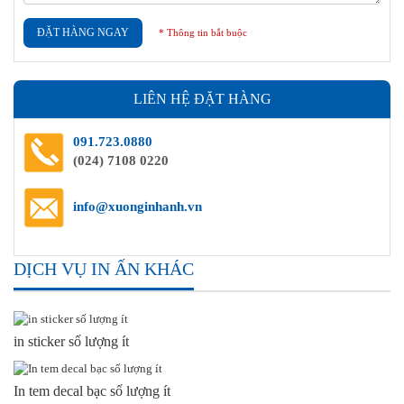
ĐẶT HÀNG NGAY
* Thông tin bắt buộc
LIÊN HỆ ĐẶT HÀNG
091.723.0880
(024) 7108 0220
info@xuonginhanh.vn
DỊCH VỤ IN ẤN KHÁC
in sticker số lượng ít
In tem decal bạc số lượng ít