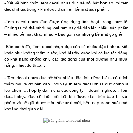
- Xét về hình thức, tem decal nhựa đục sẽ nổi bật hơn so với tem
decal nhựa trong - khi được dán trên bề mặt sản phẩm.
-Tem decal nhựa đục được ứng dụng linh hoạt trong thực tế.
Chúng ta có thể sử dụng loại tem này để dán lên nhiều sản phẩm
– nhiều bề mặt khác nhau – bao gồm cả những bề mặt gồ ghề.
-Bên cạnh đó, Tem decal nhựa đục còn có nhiều đặc tính ưu việt
khác như không thấm nước, khó bị trầy xước khi có lực tác động,
có khả năng chống chịu các tác động của môi trường như mưa,
nắng, nhiệt độ thấp…
- Tem decal nhựa đục sở hữu nhiều đặc tính riêng biệt - có thính
thẩm mỹ và độ bền cao. Bởi vậy, in tem decal nhựa đục chính là
lựa chọn rất hợp lý dành cho các công ty – doanh nghiệp… Tem
decal nhựa đục sẽ luôn nổi bật khi được dán trên bao bì sản
phẩm và sẽ giữ được màu sắc tươi mới, bền đẹp trong suốt một
khoảng thời gian dài.