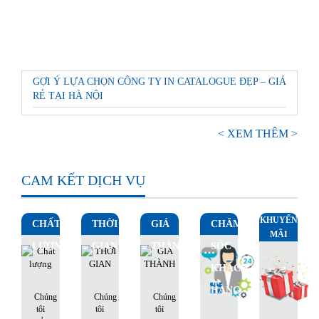
GỢI Ý LỰA CHỌN CÔNG TY IN CATALOGUE ĐẸP – GIÁ
RẺ TẠI HÀ NỘI
< XEM THÊM >
CAM KẾT DỊCH VỤ
KHUYẾN
CHẤT
THỜI
GIÁ
CHĂM
MÃI
LƯỢNG
GIAN
THÀNH
SÓC
KHÁCH
HÀNG
Chúng
Chúng
Chúng
tôi
tôi
tôi