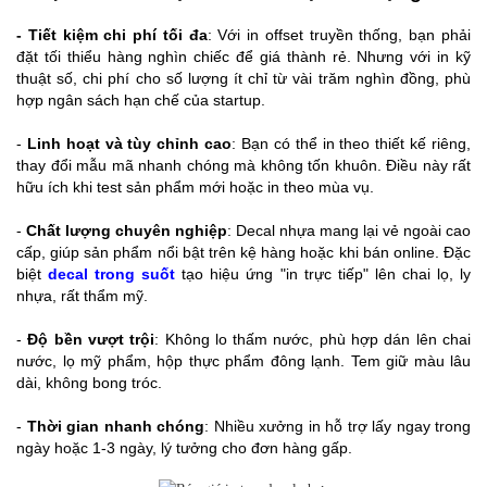
- Tiết kiệm chi phí tối đa
: Với in offset truyền thống, bạn phải
đặt tối thiểu hàng nghìn chiếc để giá thành rẻ. Nhưng với in kỹ
thuật số, chi phí cho số lượng ít chỉ từ vài trăm nghìn đồng, phù
hợp ngân sách hạn chế của startup.
-
Linh hoạt và tùy chỉnh cao
: Bạn có thể in theo thiết kế riêng,
thay đổi mẫu mã nhanh chóng mà không tốn khuôn. Điều này rất
hữu ích khi test sản phẩm mới hoặc in theo mùa vụ.
-
Chất lượng chuyên nghiệp
: Decal nhựa mang lại vẻ ngoài cao
cấp, giúp sản phẩm nổi bật trên kệ hàng hoặc khi bán online. Đặc
biệt
decal trong suốt
tạo hiệu ứng "in trực tiếp" lên chai lọ, ly
nhựa, rất thẩm mỹ.
-
Độ bền vượt trội
: Không lo thấm nước, phù hợp dán lên chai
nước, lọ mỹ phẩm, hộp thực phẩm đông lạnh. Tem giữ màu lâu
dài, không bong tróc.
-
Thời gian nhanh chóng
: Nhiều xưởng in hỗ trợ lấy ngay trong
ngày hoặc 1-3 ngày, lý tưởng cho đơn hàng gấp.