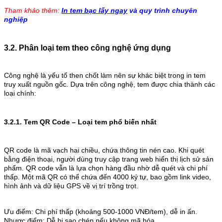
Tham khảo thêm:
In tem bạc lấy ngay
và quy trình chuyên
nghiệp
3.2. Phân loại tem theo công nghệ ứng dụng
Công nghệ là yếu tố then chốt làm nên sự khác biệt trong in tem
truy xuất nguồn gốc. Dựa trên công nghệ, tem được chia thành các
loại chính:
3.2.1. Tem QR Code – Loại tem phổ biến nhất
QR code là mã vạch hai chiều, chứa thông tin nén cao. Khi quét
bằng điện thoại, người dùng truy cập trang web hiển thị lịch sử sản
phẩm. QR code vẫn là lựa chọn hàng đầu nhờ dễ quét và chi phí
thấp. Một mã QR có thể chứa đến 4000 ký tự, bao gồm link video,
hình ảnh và dữ liệu GPS về vị trí trồng trọt.
Ưu điểm: Chi phí thấp (khoảng 500-1000 VNĐ/tem), dễ in ấn.
Nhược điểm: Dễ bị sao chép nếu không mã hóa.