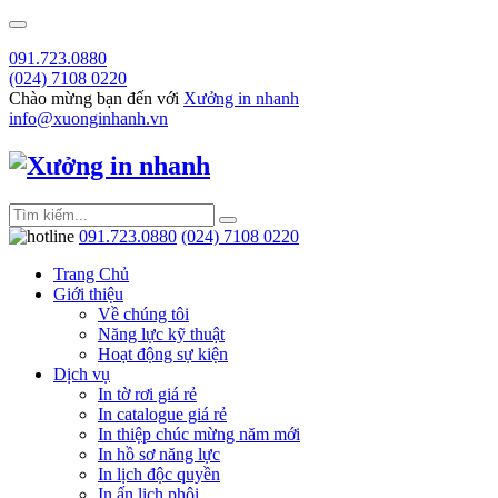
091.723.0880
(024) 7108 0220
Chào mừng bạn đến với
Xưởng in nhanh
info@xuonginhanh.vn
091.723.0880
(024) 7108 0220
Trang Chủ
Giới thiệu
Về chúng tôi
Năng lực kỹ thuật
Hoạt động sự kiện
Dịch vụ
In tờ rơi giá rẻ
In catalogue giá rẻ
In thiệp chúc mừng năm mới
In hồ sơ năng lực
In lịch độc quyền
In ấn lịch phôi