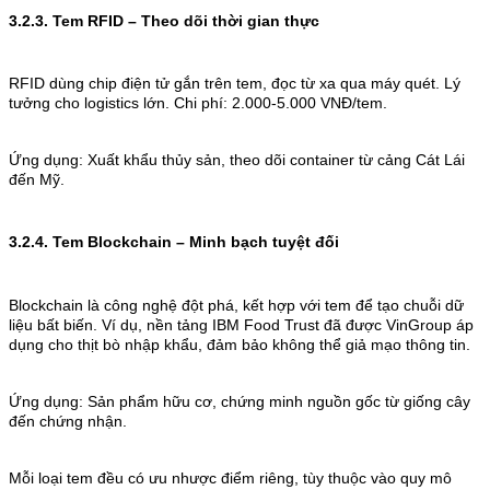
3.2.3. Tem RFID – Theo dõi thời gian thực
RFID dùng chip điện tử gắn trên tem, đọc từ xa qua máy quét. Lý
tưởng cho logistics lớn. Chi phí: 2.000-5.000 VNĐ/tem.
Ứng dụng: Xuất khẩu thủy sản, theo dõi container từ cảng Cát Lái
đến Mỹ.
3.2.4. Tem Blockchain – Minh bạch tuyệt đối
Blockchain là công nghệ đột phá, kết hợp với tem để tạo chuỗi dữ
liệu bất biến. Ví dụ, nền tảng IBM Food Trust đã được VinGroup áp
dụng cho thịt bò nhập khẩu, đảm bảo không thể giả mạo thông tin.
Ứng dụng: Sản phẩm hữu cơ, chứng minh nguồn gốc từ giống cây
đến chứng nhận.
Mỗi loại tem đều có ưu nhược điểm riêng, tùy thuộc vào quy mô