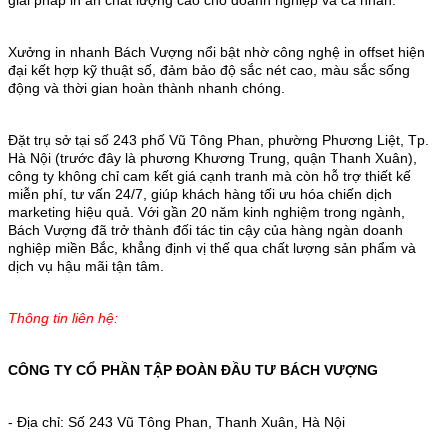
Xưởng in nhanh Bách Vượng nổi bật nhờ công nghệ in offset hiện
đại kết hợp kỹ thuật số, đảm bảo độ sắc nét cao, màu sắc sống
động và thời gian hoàn thành nhanh chóng.
Đặt trụ sở tại số 243 phố Vũ Tông Phan, phường Phương Liệt, Tp.
Hà Nội (trước đây là phương Khương Trung, quận Thanh Xuân),
công ty không chỉ cam kết giá cạnh tranh mà còn hỗ trợ thiết kế
miễn phí, tư vấn 24/7, giúp khách hàng tối ưu hóa chiến dịch
marketing hiệu quả.
Với gần 20 năm kinh nghiệm trong ngành,
Bách Vượng đã trở thành đối tác tin cậy của hàng ngàn doanh
nghiệp miền Bắc, khẳng định vị thế qua chất lượng sản phẩm và
dịch vụ hậu mãi tận tâm.
Thông tin liên hệ:
CÔNG TY CỔ PHẦN TẬP ĐOÀN ĐẦU TƯ BÁCH VƯỢNG
- Địa chỉ: Số 243 Vũ Tông Phan, Thanh Xuân, Hà Nội