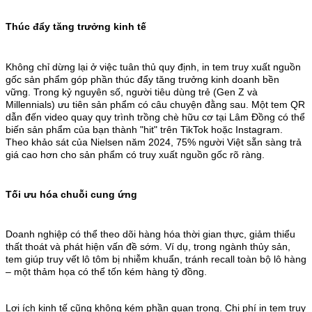
Thúc đẩy tăng trưởng kinh tế
Không chỉ dừng lại ở việc tuân thủ quy định, in tem truy xuất nguồn
gốc sản phẩm góp phần thúc đẩy tăng trưởng kinh doanh bền
vững. Trong kỷ nguyên số, người tiêu dùng trẻ (Gen Z và
Millennials) ưu tiên sản phẩm có câu chuyện đằng sau. Một tem QR
dẫn đến video quay quy trình trồng chè hữu cơ tại Lâm Đồng có thể
biến sản phẩm của bạn thành "hit" trên TikTok hoặc Instagram.
Theo khảo sát của Nielsen năm 2024, 75% người Việt sẵn sàng trả
giá cao hơn cho sản phẩm có truy xuất nguồn gốc rõ ràng.
Tối ưu hóa chuỗi cung ứng
Doanh nghiệp có thể theo dõi hàng hóa thời gian thực, giảm thiểu
thất thoát và phát hiện vấn đề sớm. Ví dụ, trong ngành thủy sản,
tem giúp truy vết lô tôm bị nhiễm khuẩn, tránh recall toàn bộ lô hàng
– một thảm họa có thể tốn kém hàng tỷ đồng.
Lợi ích kinh tế cũng không kém phần quan trọng. Chi phí in tem truy