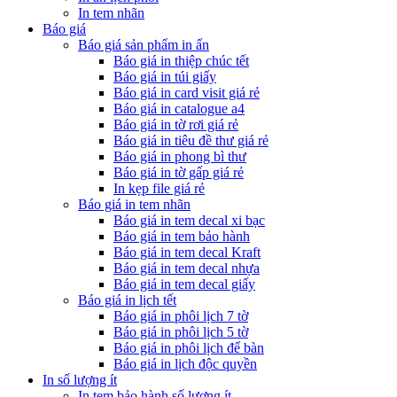
In tem nhãn
Báo giá
Báo giá sản phẩm in ấn
Báo giá in thiệp chúc tết
Báo giá in túi giấy
Báo giá in card visit giá rẻ
Báo giá in catalogue a4
Báo giá in tờ rơi giá rẻ
Báo giá in tiêu đề thư giá rẻ
Báo giá in phong bì thư
Báo giá in tờ gấp giá rẻ
In kẹp file giá rẻ
Báo giá in tem nhãn
Báo giá in tem decal xi bạc
Báo giá in tem bảo hành
Báo giá in tem decal Kraft
Báo giá in tem decal nhựa
Báo giá in tem decal giấy
Báo giá in lịch tết
Báo giá in phôi lịch 7 tờ
Báo giá in phôi lịch 5 tờ
Báo giá in phôi lịch để bàn
Báo giá in lịch độc quyền
In số lượng ít
In tem bảo hành số lượng ít