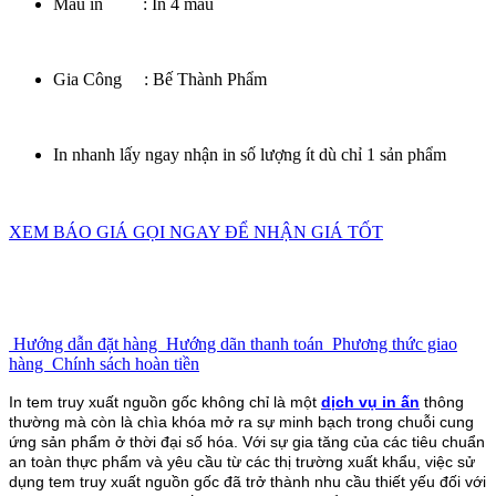
Màu in : In 4 màu
Gia Công : Bế Thành Phẩm
In nhanh lấy ngay nhận in số lượng ít dù chỉ 1 sản phẩm
XEM BÁO GIÁ
GỌI NGAY ĐỂ NHẬN GIÁ TỐT
Hướng dẫn đặt hàng
Hướng dãn thanh toán
Phương thức giao
hàng
Chính sách hoàn tiền
In tem truy xuất nguồn gốc không chỉ là một
dịch vụ in ấn
thông
thường mà còn là chìa khóa mở ra sự minh bạch trong chuỗi cung
ứng sản phẩm ở thời đại số hóa. Với sự gia tăng của các tiêu chuẩn
an toàn thực phẩm và yêu cầu từ các thị trường xuất khẩu, việc sử
dụng tem truy xuất nguồn gốc đã trở thành nhu cầu thiết yếu đối với