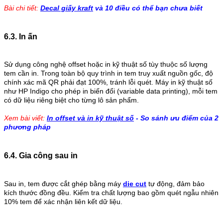
Bài chi tiết:
Decal giấy kraft
và 10 điều có thể bạn chưa biết
6.3. In ấn
Sử dụng công nghệ offset hoặc in kỹ thuật số tùy thuộc số lượng
tem cần in. Trong toàn bộ quy trình in tem truy xuất nguồn gốc, độ
chính xác mã QR phải đạt 100%, tránh lỗi quét. Máy in kỹ thuật số
như HP Indigo cho phép in biến đổi (variable data printing), mỗi tem
có dữ liệu riêng biệt cho từng lô sản phẩm.
Xem bài viết:
In offset và in kỹ thuật số
- So sánh ưu điểm của 2
phương pháp
6.4. Gia công sau in
Sau in, tem được cắt ghép bằng máy
die cut
tự động, đảm bảo
kích thước đồng đều. Kiểm tra chất lượng bao gồm quét ngẫu nhiên
10% tem để xác nhận liên kết dữ liệu.