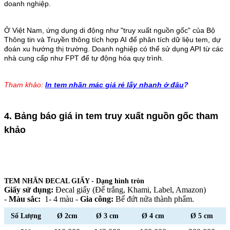
doanh nghiệp.
Ở Việt Nam, ứng dụng di động như "truy xuất nguồn gốc" của Bộ
Thông tin và Truyền thông tích hợp AI để phân tích dữ liệu tem, dự
đoán xu hướng thị trường. Doanh nghiệp có thể sử dụng API từ các
nhà cung cấp như FPT để tự động hóa quy trình.
Tham khảo:
In tem nhãn mác giá rẻ lấy nhanh ở đâu
?
4. Bảng báo giá in tem truy xuất nguồn gốc tham
khảo
TEM NHÃN ĐECAL GIẤY - Dạng hình tròn
Giấy sử dụng:
Đecal giấy (Đế trắng, Khami, Label, Amazon)
-
Màu sắc:
1- 4 màu -
Gia công:
Bế đứt nửa thành phẩm.
Số Lượng
Ø 2cm
Ø 3 cm
Ø 4 cm
Ø 5 cm