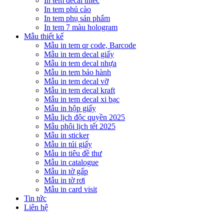
In tem decal thiếc
In tem phủ cào
In tem phụ sản phẩm
In tem 7 màu hologram
Mẫu thiết kế
Mẫu in tem qr code, Barcode
Mẫu in tem decal giấy
Mẫu in tem decal nhựa
Mẫu in tem bảo hành
Mẫu in tem decal vỡ
Mẫu in tem decal kraft
Mẫu in tem decal xi bạc
Mẫu in hộp giấy
Mẫu lịch độc quyền 2025
Mẫu phôi lịch tết 2025
Mẫu in sticker
Mẫu in túi giấy
Mẫu in tiêu đề thư
Mẫu in catalogue
Mẫu in tờ gấp
Mẫu in tờ rơi
Mẫu in card visit
Tin tức
Liên hệ