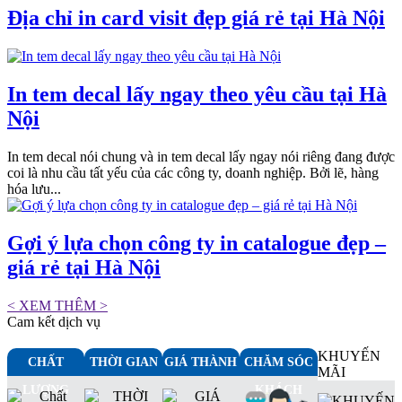
Địa chỉ in card visit đẹp giá rẻ tại Hà Nội
In tem decal lấy ngay theo yêu cầu tại Hà
Nội
In tem decal nói chung và in tem decal lấy ngay nói riêng đang được
coi là nhu cầu tất yếu của các công ty, doanh nghiệp. Bởi lẽ, hàng
hóa lưu...
Gợi ý lựa chọn công ty in catalogue đẹp –
giá rẻ tại Hà Nội
< XEM THÊM >
Cam kết dịch vụ
KHUYẾN
CHẤT
THỜI GIAN
GIÁ THÀNH
CHĂM SÓC
MÃI
LƯỢNG
KHÁCH