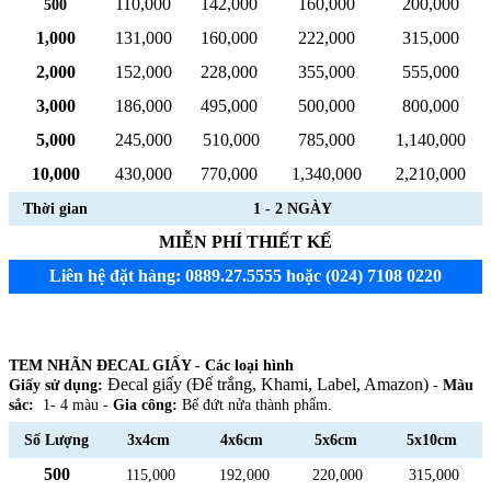
110,000
142,000
160,000
200,000
500
1,000
131,000
160,000
222,000
315,000
2,000
152,000
228,000
355,000
555,000
3,000
186,000
495,000
500,000
800,000
5,000
245,000
510,000
785,000
1,140,000
10,000
430,000
770,000
1,340,000
2,210,000
Thời gian
1 - 2 NGÀY
MIỄN PHÍ THIẾT KẾ
Liên hệ đặt hàng: 0889.27.5555 hoặc (024) 7108 0220
TEM NHÃN ĐECAL GIẤY - Các loại hình
Đecal giấy (Đế trắng, Khami, Label, Amazon)
Giấy sử dụng:
-
Màu
sắc:
1- 4 màu -
Gia công:
Bế đứt nửa thành phẩm.
Số Lượng
3x4cm
4x6cm
5x6cm
5x10cm
500
115,000
192,000
220,000
315,000