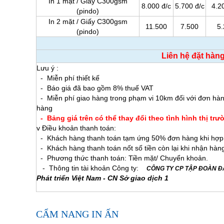
In 1 mặt / Giấy C300gsm
8.000 đ/c
5.700 đ/c
4.2
(pindo)
In 2 mặt / Giấy C300gsm
11.500
7.500
5
(pindo)
Liên hệ đặt hàn
Lưu ý :
- Miễn phí thiết kế
- Báo giá đã bao gồm 8% 
- Miễn phí giao hàng trong phạm vi 10km đối với đơn hàn
hàng
- Bảng giá trên có thể thay đổi theo tình hình thị tr
v Điều khoản thanh toán:
- Khách hàng thanh toán tạm ứng 50% đơn hàng khi hợp đồn
- Khách hàng thanh toán nốt số tiền còn lại khi nhận hàn
- Phương thức thanh toán: Tiền mặt/ Chuyển khoản.
- Thông tin tài khoản Công ty:
CÔNG TY CP TẬP ĐOÀN 
Phát triển Việt Nam - CN Sở giao dịch 1
CẨM NANG IN ẤN