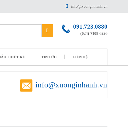
info@xuonginhanh.vn
091.723.0880
(024) 7108 0220
ẪU THIẾT KẾ
TIN TỨC
LIÊN HỆ
info@xuonginhanh.vn