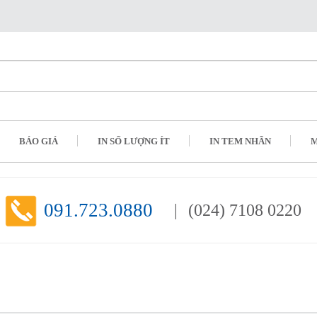
BÁO GIÁ
IN SỐ LƯỢNG ÍT
IN TEM NHÃN
M
091.723.0880
(024) 7108 0220