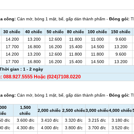
ia công:
Cán mờ, bóng 1 mặt, bế, gấp dán thành phẩm -
Đóng gói:
T
30 chiếc
40 chiếc
50 chiếc
80 chiếc
100 chiếc
150 chiếc
14.200
13.200
12.600
11.800
11.000
9.600
17.700
16.800
16.200
15.400
14.500
13.200
14.200
13.200
12.600
11.800
11.800
9.600
17.700
16.800
16.200
15.400
14.500
13.200
Thời gian : 1 - 2 ngày
g: 088.927.5555 Hoặc (024)7108.0220
ia công:
Cán mờ, bóng 1 mặt, bế, gấp dán thành phẩm -
Đóng gói:
T
,000
1,500
2,000 chiếc
2,500 chiếc
3,000 chiếc
4,000 chiếc
iếc
chiếc
50 đ/c
3.600 đ/c
3.410 đ/c
3.320 đ/c
3.215 đ/c
3.180 đ/c
00 đ/c
4.300 đ/c
4.000 đ/c
3.800 đ/c
3.700 đ/c
3.520 đ/c