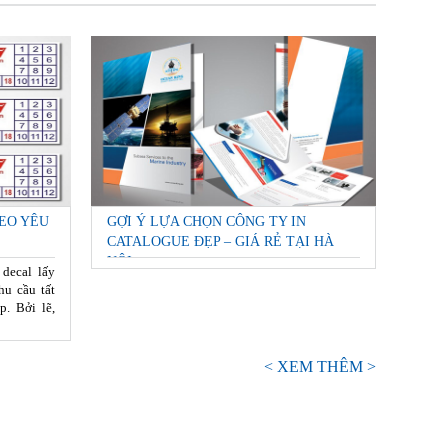
EO YÊU
GỢI Ý LỰA CHỌN CÔNG TY IN
CATALOGUE ĐẸP – GIÁ RẺ TẠI HÀ
NỘI
 decal lấy
hu cầu tất
p. Bởi lẽ,
< XEM THÊM >