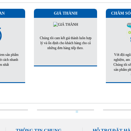
AN
GIÁ THÀNH
CHĂM SÓ
Chúng tôi cam kết giá thành luôn hợp
lý và ổn định cho khách hàng cho cả
những đơn hàng tiếp theo.
 đem sản phẩm
Với đội ngũ
ột cách nhanh
nghiệm, am h
ẹn nhất
Chúng tôi sẽ
sản phẩm phù
THÔNG TIN CHUNG
HỖ TRỢ ĐẶT H