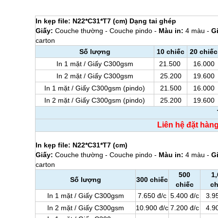
In kẹp file: N22*C31*T7 (cm) Dạng tai ghép
Giấy:
Couche thường - Couche pindo -
Màu in:
4 màu -
G
carton
Số lượng
10 chiếc
20 chiếc
In 1 mặt / Giấy C300gsm
21.500
16.000
In 2 mặt / Giấy C300gsm
25.200
19.600
In 1 mặt / Giấy C300gsm (pindo)
21.500
16.000
In 2 mặt / Giấy C300gsm (pindo)
25.200
19.600
Liên hệ đặt hàn
In kẹp file: N22*C31*T7 (cm)
Giấy:
Couche thường - Couche pindo -
Màu in:
4 màu -
G
carton
500
1
Số lượng
300 chiếc
chiếc
ch
In 1 mặt / Giấy C300gsm
7.650 đ/c
5.400 đ/c
3.9
In 2 mặt / Giấy C300gsm
10.900 đ/c
7.200 đ/c
4.9