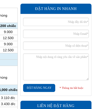
ĐẶT HÀNG IN NHANH
hùng
200 chiếc
9.000
12.500
9.000
12.500
hùng
ĐẶT HÀNG NGAY
* Thông tin bắt buộc
5,000 chiếc
3.110 đ/c
3.430 đ/c
LIÊN HỆ ĐẶT HÀNG