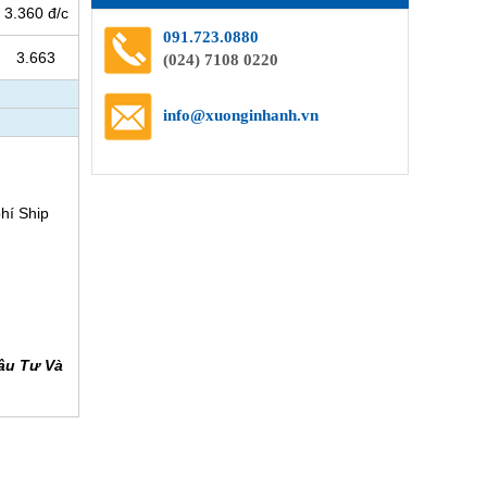
3.360 đ/c
091.723.0880
3.663
(024) 7108 0220
info@xuonginhanh.vn
hí Ship
ầu Tư Và