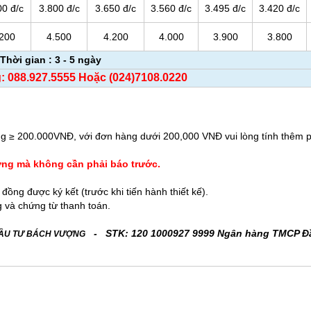
00 đ/c
3.800 đ/c
3.650 đ/c
3.560 đ/c
3.495 đ/c
3.420 đ/c
.200
4.500
4.200
4.000
3.900
3.800
Thời gian : 3 - 5 ngày
g: 088.927.5555 Hoặc (024)7108.0220
thuế VAT
g ≥ 200.000VNĐ, với đơn hàng dưới 200,000 VNĐ vui lòng tính thêm p
ường mà không cần phải báo trước.
g được ký kết (trước khi tiến hành thiết kế).
g và chứng từ thanh toán.
- STK: 120 1000927 9999 Ngân hàng TMCP Đ
ĐẦU TƯ BÁCH VƯỢNG