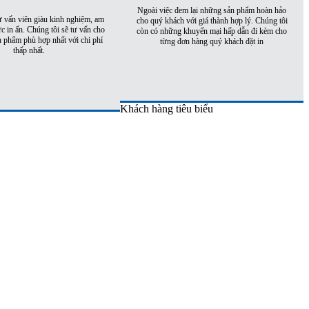
Ngoài việc đem lại những sản phẩm hoàn hảo
ư vấn viên giàu kinh nghiệm, am
cho quý khách với giá thành hợp lý. Chúng tôi
ực in ấn. Chúng tôi sẽ tư vấn cho
còn có những khuyến mại hấp dẫn đi kèm cho
 phẩm phù hợp nhất với chi phí
từng đơn hàng quý khách đặt in
thấp nhất.
Khách hàng tiêu biểu