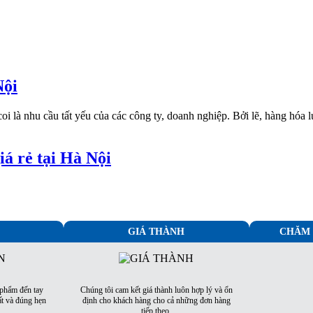
Nội
oi là nhu cầu tất yếu của các công ty, doanh nghiệp. Bởi lẽ, hàng hóa l
iá rẻ tại Hà Nội
GIÁ THÀNH
CHĂM 
 phẩm đến tay
Chúng tôi cam kết giá thành luôn hợp lý và ổn
t và đúng hẹn
định cho khách hàng cho cả những đơn hàng
tiếp theo.