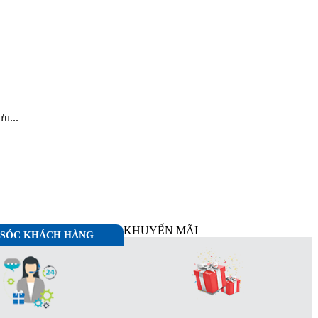
ưu...
KHUYẾN MÃI
SÓC KHÁCH HÀNG