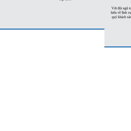
Với đội ngũ t
hiểu về lĩnh v
quý khách sản