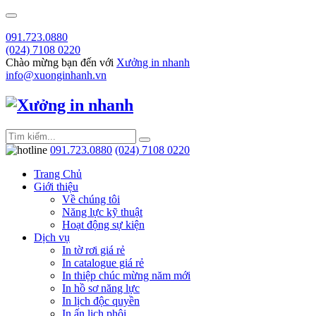
091.723.0880
(024) 7108 0220
Chào mừng bạn đến với
Xưởng in nhanh
info@xuonginhanh.vn
091.723.0880
(024) 7108 0220
Trang Chủ
Giới thiệu
Về chúng tôi
Năng lực kỹ thuật
Hoạt động sự kiện
Dịch vụ
In tờ rơi giá rẻ
In catalogue giá rẻ
In thiệp chúc mừng năm mới
In hồ sơ năng lực
In lịch độc quyền
In ấn lịch phôi