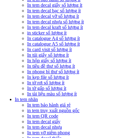
In tem decal giấy số lượng ít
In tem decal bạc số lượng ít
In tem decal vỡ số lượng ít
In tem decal nhựa số lượng ít
In tem decal kraft số lượng ít
in sticker số lượng ít
In catalogue A4 số lượng ít
In catalogue A5 số lượng ít
In card visit số lượng ít
In túi giấy số lượng ít
In hộp giấy số lượng ít
In tiêu đề thư số lượng ít
In phong bì thư số lượng ít
In kẹp file số lượng ít
In tờ rơi số lượng ít
In tờ gấp số lượng ít
In tài liệu màu số lượng ít
In tem nhãn
In tem bảo hành giá rẻ
in tem truy xuất nguồn gốc
In tem QR code
In tem decal giấy
In tem decal nhựa
In tem vỡ niêm phong