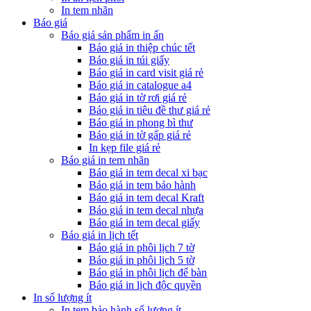
In tem nhãn
Báo giá
Báo giá sản phẩm in ấn
Báo giá in thiệp chúc tết
Báo giá in túi giấy
Báo giá in card visit giá rẻ
Báo giá in catalogue a4
Báo giá in tờ rơi giá rẻ
Báo giá in tiêu đề thư giá rẻ
Báo giá in phong bì thư
Báo giá in tờ gấp giá rẻ
In kẹp file giá rẻ
Báo giá in tem nhãn
Báo giá in tem decal xi bạc
Báo giá in tem bảo hành
Báo giá in tem decal Kraft
Báo giá in tem decal nhựa
Báo giá in tem decal giấy
Báo giá in lịch tết
Báo giá in phôi lịch 7 tờ
Báo giá in phôi lịch 5 tờ
Báo giá in phôi lịch để bàn
Báo giá in lịch độc quyền
In số lượng ít
In tem bảo hành số lượng ít