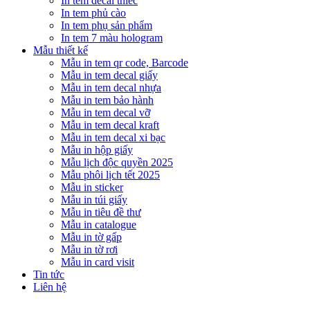
In tem decal thiếc
In tem phủ cào
In tem phụ sản phẩm
In tem 7 màu hologram
Mẫu thiết kế
Mẫu in tem qr code, Barcode
Mẫu in tem decal giấy
Mẫu in tem decal nhựa
Mẫu in tem bảo hành
Mẫu in tem decal vỡ
Mẫu in tem decal kraft
Mẫu in tem decal xi bạc
Mẫu in hộp giấy
Mẫu lịch độc quyền 2025
Mẫu phôi lịch tết 2025
Mẫu in sticker
Mẫu in túi giấy
Mẫu in tiêu đề thư
Mẫu in catalogue
Mẫu in tờ gấp
Mẫu in tờ rơi
Mẫu in card visit
Tin tức
Liên hệ