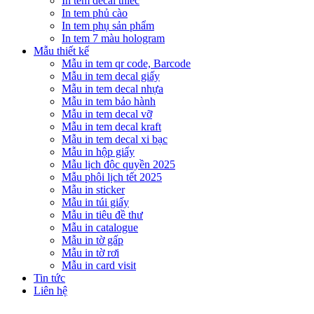
In tem decal thiếc
In tem phủ cào
In tem phụ sản phẩm
In tem 7 màu hologram
Mẫu thiết kế
Mẫu in tem qr code, Barcode
Mẫu in tem decal giấy
Mẫu in tem decal nhựa
Mẫu in tem bảo hành
Mẫu in tem decal vỡ
Mẫu in tem decal kraft
Mẫu in tem decal xi bạc
Mẫu in hộp giấy
Mẫu lịch độc quyền 2025
Mẫu phôi lịch tết 2025
Mẫu in sticker
Mẫu in túi giấy
Mẫu in tiêu đề thư
Mẫu in catalogue
Mẫu in tờ gấp
Mẫu in tờ rơi
Mẫu in card visit
Tin tức
Liên hệ