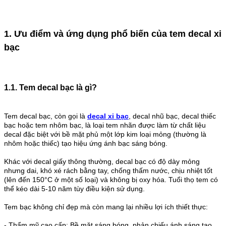
1. Ưu điểm và ứng dụng phổ biến của tem decal xi
bạc
1.1. Tem decal bạc là gì?
Tem decal bạc, còn gọi là
decal xi bạc
, decal nhũ bạc, decal thiếc
bạc hoặc tem nhôm bạc, là loại tem nhãn được làm từ chất liệu
decal đặc biệt với bề mặt phủ một lớp kim loại mỏng (thường là
nhôm hoặc thiếc) tạo hiệu ứng ánh bạc sáng bóng.
Khác với decal giấy thông thường, decal bạc có độ dày mỏng
nhưng dai, khó xé rách bằng tay, chống thấm nước, chịu nhiệt tốt
(lên đến 150°C ở một số loại) và không bị oxy hóa. Tuổi thọ tem có
thể kéo dài 5-10 năm tùy điều kiện sử dụng.
Tem bạc không chỉ đẹp mà còn mang lại nhiều lợi ích thiết thực:
- Thẩm mỹ cao cấp: Bề mặt sáng bóng, phản chiếu ánh sáng tạo