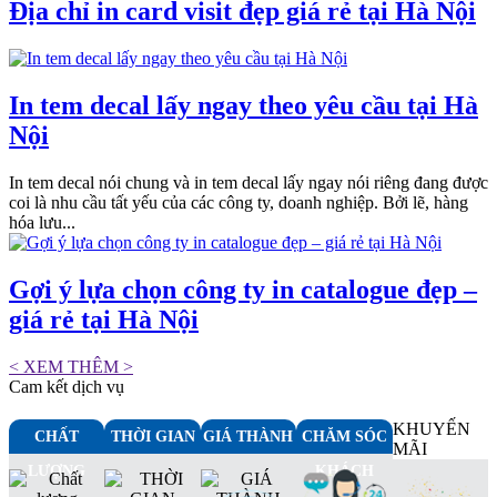
Địa chỉ in card visit đẹp giá rẻ tại Hà Nội
In tem decal lấy ngay theo yêu cầu tại Hà
Nội
In tem decal nói chung và in tem decal lấy ngay nói riêng đang được
coi là nhu cầu tất yếu của các công ty, doanh nghiệp. Bởi lẽ, hàng
hóa lưu...
Gợi ý lựa chọn công ty in catalogue đẹp –
giá rẻ tại Hà Nội
< XEM THÊM >
Cam kết dịch vụ
KHUYẾN
CHẤT
THỜI GIAN
GIÁ THÀNH
CHĂM SÓC
MÃI
LƯỢNG
KHÁCH