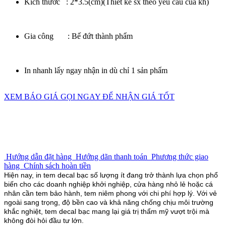
Kích thước : 2*3.5(cm)(Thiết kế sx theo yêu cầu của kh)
Gia công : Bế đứt thành phẩm
In nhanh lấy ngay nhận in dù chỉ 1 sản phẩm
XEM BÁO GIÁ
GỌI NGAY ĐỂ NHẬN GIÁ TỐT
Hướng dẫn đặt hàng
Hướng dãn thanh toán
Phương thức giao
hàng
Chính sách hoàn tiền
Hiện nay, in tem decal bạc số lượng ít đang trở thành lựa chọn phổ
biến cho các doanh nghiệp khởi nghiệp, cửa hàng nhỏ lẻ hoặc cá
nhân cần tem bảo hành, tem niêm phong với chi phí hợp lý. Với vẻ
ngoài sang trọng, độ bền cao và khả năng chống chịu môi trường
khắc nghiệt, tem decal bạc mang lại giá trị thẩm mỹ vượt trội mà
không đòi hỏi đầu tư lớn.