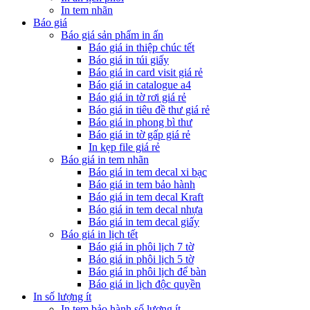
In tem nhãn
Báo giá
Báo giá sản phẩm in ấn
Báo giá in thiệp chúc tết
Báo giá in túi giấy
Báo giá in card visit giá rẻ
Báo giá in catalogue a4
Báo giá in tờ rơi giá rẻ
Báo giá in tiêu đề thư giá rẻ
Báo giá in phong bì thư
Báo giá in tờ gấp giá rẻ
In kẹp file giá rẻ
Báo giá in tem nhãn
Báo giá in tem decal xi bạc
Báo giá in tem bảo hành
Báo giá in tem decal Kraft
Báo giá in tem decal nhựa
Báo giá in tem decal giấy
Báo giá in lịch tết
Báo giá in phôi lịch 7 tờ
Báo giá in phôi lịch 5 tờ
Báo giá in phôi lịch để bàn
Báo giá in lịch độc quyền
In số lượng ít
In tem bảo hành số lượng ít