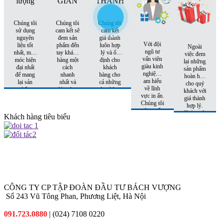
HÀNG
Chúng tôi
Chúng tôi
Chúng tôi
sử dụng
cam kết sẽ
cam kết
nguyên
đem sản
giá thành
Với đội
liệu tốt
phẩm đến
luôn hợp
Ngoài
ngũ tư
nhất, máy
tay khách
lý và ổn
việc đem
vấn viên
móc hiện
hàng một
định cho
lại những
giàu kinh
đại nhất
cách
khách
sản phẩm
nghiệm,
để mang
nhanh
hàng cho
hoàn hảo
am hiểu
lại sản
nhất và
cả những
cho quý
về lĩnh
phẩm
đúng hẹn
đơn hàng
khách với
vực in ấn.
hoàn hảo
nhất
tiếp theo.
giá thành
Chúng tôi
nhất đến
hợp lý.
sẽ tư vấn
tay khách
Chúng tôi
Khách hàng tiêu biểu
cho quý
hàng
còn có
khách sản
những
phẩm phù
khuyến
hợp nhất
mại hấp
với chi phí
dẫn đi
thấp nhất.
kèm cho
từng đơn
hàng quý
khách đặt
CÔNG TY CP TẬP ĐOÀN ĐẦU TƯ BÁCH VƯỢNG
in
Số 243 Vũ Tông Phan, Phương Liệt, Hà Nội
091.723.0880
| (024) 7108 0220