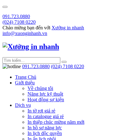
091.723.0880
(024) 7108 0220
Chào mừng bạn đến với
Xưởng in nhanh
info@xuonginhanh.vn
091.723.0880
(024) 7108 0220
Trang Chủ
Giới thiệu
Về chúng tôi
Năng lực kỹ thuật
Hoạt động sự kiện
Dịch vụ
In tờ rơi giá rẻ
In catalogue giá rẻ
In thiệp chúc mừng năm mới
In hồ sơ năng lực
In lịch độc quyền
In ấn lịch phôi