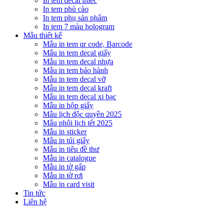
In tem decal thiếc
In tem phủ cào
In tem phụ sản phẩm
In tem 7 màu hologram
Mẫu thiết kế
Mẫu in tem qr code, Barcode
Mẫu in tem decal giấy
Mẫu in tem decal nhựa
Mẫu in tem bảo hành
Mẫu in tem decal vỡ
Mẫu in tem decal kraft
Mẫu in tem decal xi bạc
Mẫu in hộp giấy
Mẫu lịch độc quyền 2025
Mẫu phôi lịch tết 2025
Mẫu in sticker
Mẫu in túi giấy
Mẫu in tiêu đề thư
Mẫu in catalogue
Mẫu in tờ gấp
Mẫu in tờ rơi
Mẫu in card visit
Tin tức
Liên hệ