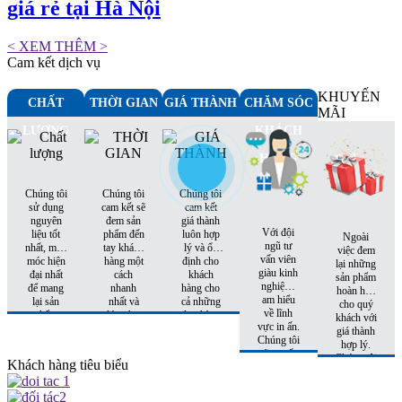
giá rẻ tại Hà Nội
< XEM THÊM >
Cam kết dịch vụ
KHUYẾN
CHẤT
THỜI GIAN
GIÁ THÀNH
CHĂM SÓC
MÃI
LƯỢNG
KHÁCH
HÀNG
Chúng tôi
Chúng tôi
Chúng tôi
sử dụng
cam kết sẽ
cam kết
nguyên
đem sản
giá thành
Với đội
liệu tốt
phẩm đến
luôn hợp
Ngoài
ngũ tư
nhất, máy
tay khách
lý và ổn
việc đem
vấn viên
móc hiện
hàng một
định cho
lại những
giàu kinh
đại nhất
cách
khách
sản phẩm
nghiệm,
để mang
nhanh
hàng cho
hoàn hảo
am hiểu
lại sản
nhất và
cả những
cho quý
về lĩnh
phẩm
đúng hẹn
đơn hàng
khách với
vực in ấn.
hoàn hảo
nhất
tiếp theo.
giá thành
Chúng tôi
nhất đến
hợp lý.
sẽ tư vấn
tay khách
Chúng tôi
Khách hàng tiêu biểu
cho quý
hàng
còn có
khách sản
những
phẩm phù
khuyến