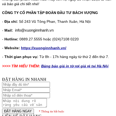
và báo giá chi tiết nhé!
CÔNG TY CỔ PHẦN TẬP ĐOÀN ĐẦU TƯ BÁCH VƯỢNG
-
Địa chỉ:
Số 243 Vũ Tông Phan, Thanh Xuân, Hà Nội
-
Mail:
info@xuonginnhanh.vn
-
Hotline:
0889.27.5555 hoặc (024)7108 0220
-
Website:
https://xuonginnhanh.vn/
-
Thời gian phục vụ:
Từ 8h - 17h hàng ngày từ thứ 2 đến thứ 7.
>>>> TÌM HIỂU THÊM:
Bảng báo giá in tờ rơi giá rẻ tại Hà Nội
ĐẶT HÀNG IN NHANH
ĐẶT HÀNG NGAY
* Thông tin bắt buộc