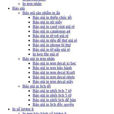
In tem nhãn
Báo giá
Báo giá sản phẩm in ấn
Báo giá in thiệp chúc tết
Báo giá in túi giấy
Báo giá in card visit giá rẻ
Báo giá in catalogue a4
Báo giá in tờ rơi giá rẻ
Báo giá in tiêu đề thư giá rẻ
Báo giá in phong bì thư
Báo giá in tờ gấp giá rẻ
In kẹp file giá rẻ
Báo giá in tem nhãn
Báo giá in tem decal xi bạc
Báo giá in tem bảo hành
Báo giá in tem decal Kraft
Báo giá in tem decal nhựa
Báo giá in tem decal giấy
Báo giá in lịch tết
Báo giá in phôi lịch 7 tờ
Báo giá in phôi lịch 5 tờ
Báo giá in phôi lịch để bàn
Báo giá in lịch độc quyền
In số lượng ít
In tem bảo hành số lượng ít