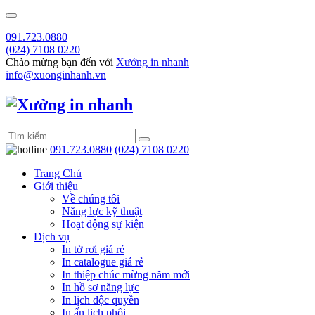
091.723.0880
(024) 7108 0220
Chào mừng bạn đến với
Xưởng in nhanh
info@xuonginhanh.vn
091.723.0880
(024) 7108 0220
Trang Chủ
Giới thiệu
Về chúng tôi
Năng lực kỹ thuật
Hoạt động sự kiện
Dịch vụ
In tờ rơi giá rẻ
In catalogue giá rẻ
In thiệp chúc mừng năm mới
In hồ sơ năng lực
In lịch độc quyền
In ấn lịch phôi