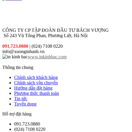
hợp nhất
mại hấp
với chi phí
dẫn đi
thấp nhất.
kèm cho
từng đơn
hàng quý
khách đặt
CÔNG TY CP TẬP ĐOÀN ĐẦU TƯ BÁCH VƯỢNG
in
Số 243 Vũ Tông Phan, Phương Liệt, Hà Nội
091.723.0880
| (024) 7108 0220
info@xuonginhanh.vn
www.inkinhbac.com
Thông tin chung
Chính sách khách hàng
Chính sách vận chuyển
Hướng dẫn đặt hàng
Phương thức thanh toán
Tin tức
Tuyển dụng
Hỗ trợ đặt hàng
091.723.0880
(024) 7108 0220