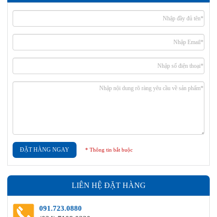
ĐẶT HÀNG NGAY
* Thông tin bắt buộc
LIÊN HỆ ĐẶT HÀNG
091.723.0880