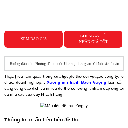
GỌI NGAY ĐỂ
XEM BÁO GIÁ
NHẬN GIÁ TỐT
Hướng dẫn đặt
Hướng dãn thanh
Phương thức giao
Chính sách hoàn
Thấu hiểu tầm quan trọng của tiêu đề thư đối với các công ty, tổ
hàng
toán
hàng
tiền
chức, doanh nghiệp…
Xưởng in nhanh Bách Vượng
luôn sẵn
sàng cung cấp dịch vụ in tiêu đề thư số lượng ít nhằm đáp ứng tối
đa nhu cầu của quý khách hàng.
Thông tin in ấn trên tiêu đề thư