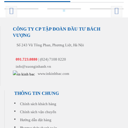
hiểu
quý
để
cách
khách
về
khách
mang
nhanh
hàng
lĩnh
với
lại
nhất
cho
vực
giá
sản
và
cả
in
thành
phẩm
đúng
những
ấn.
hợp
CÔNG TY CP TẬP ĐOÀN ĐẦU TƯ BÁCH
hoàn
hẹn
đơn
Chúng
lý.
hảo
nhất
hàng
VƯỢNG
tôi
Chúng
nhất
tiếp
sẽ
tôi
đến
theo.
tư
Số 243 Vũ Tông Phan, Phương Liệt, Hà Nội
còn
tay
vấn
có
khách
cho
những
hàng
091.723.0880
| (024) 7108 0220
quý
khuyến
khách
info@xuonginhanh.vn
mại
sản
hấp
www.inkinhbac.com
phẩm
dẫn
phù
đi
hợp
kèm
nhất
cho
THÔNG TIN CHUNG
với
từng
chi
đơn
phí
Chính sách khách hàng
hàng
thấp
quý
Chính sách vận chuyển
nhất.
khách
Hướng dẫn đặt hàng
đặt
in
Phương thức thanh toán