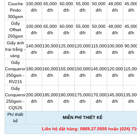
Couche
100,000
65,000
60,000
55,000
50,000
48,000
45,00
Pindo
đ/h
đ/h
đ/h
đ/h
đ/h
đ/h
đ/h
300gsm
Giấy
100,000
65,000
60,000
55,000
50,000
48,000
45,00
Offset
đ/h
đ/h
đ/h
đ/h
đ/h
đ/h
đ/h
250gsm
Giấy ánh
140,000
130,000
125,000
120,000
115,000
100,000
90,00
trai trắng -
đ/h
đ/h
đ/h
đ/h
đ/h
đ/h
đ/h
vàng
Giấy
Conqueror
180,000
160,000
155,000
150,000
145,000
120,000
115,00
250gsm -
đ/h
đ/h
đ/h
đ/h
đ/h
đ/h
đ/h
RV215
Giấy
Conqueror
200,000
185,000
180,000
175,000
170,000
145,000
135,00
250gsm -
đ/h
đ/h
đ/h
đ/h
đ/h
đ/h
đ/h
CQ526
Phí thiết
MIỄN PHÍ THIẾT KẾ
kế
Liên hệ đặt hàng: 0889.27.5555 hoặc (024) 7