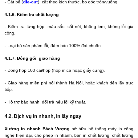
-
Cắt bế (
die-cut
): cắt theo kích thước, bo góc tròn/vuông.
4.1.6. Kiểm tra chất lượng
-
Kiểm tra từng hộp: màu sắc, cắt nét, không lem, không lỗi gia
công.
-
Loại bỏ sản phẩm lỗi, đảm bảo 100% đạt chuẩn.
4.1.7. Đóng gói, giao hàng
-
Đóng hộp 100 cái/hộp (hộp mica hoặc giấy cứng).
-
Giao hàng miễn phí nội thành Hà Nội, hoặc khách đến lấy trực
tiếp.
-
Hỗ trợ bảo hành, đổi trả nếu lỗi kỹ thuật.
4.2. Dịch vụ in nhanh, in lấy ngay
Xưởng in nhanh Bách Vượng
sở hữu hệ thống máy in công
nghệ hiện đại, cho phép in nhanh, bản in chất lượng, chất lượng