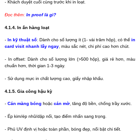
-
Khách duyệt cuối cùng trước khi in loạt.
Đọc thêm:
In proof là gì
?
4.1.4. In ấn hàng loạt
-
In kỹ thuật số
: Dành cho số lượng ít (1- vài trăm hộp), có thể
in
card visit nhanh lấy ngay
, màu sắc nét, chi phí cao hơn chút.
-
In offset: Dành cho số lượng lớn (>500 hộp), giá rẻ hơn, màu
chuẩn hơn, thời gian 1-3 ngày.
-
Sử dụng mực in chất lượng cao, giấy nhập khẩu.
4.1.5. Gia công hậu kỳ
-
Cán màng bóng
hoặc
cán mờ
, tăng độ bền, chống trầy xước.
-
Ép kim/ép nhũ/dập nổi, tạo điểm nhấn sang trọng.
-
Phủ UV định vị hoặc toàn phần, bóng đẹp, nổi bật chi tiết.