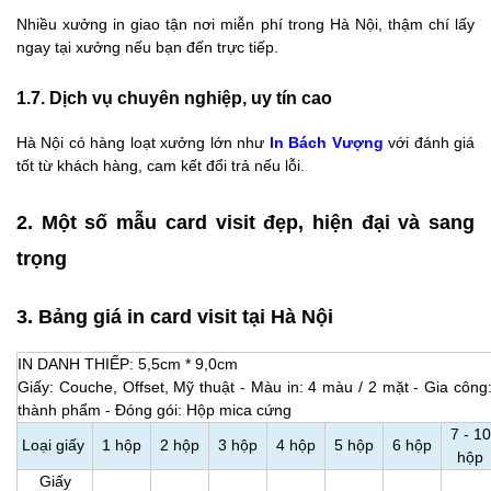
Nhiều xưởng in giao tận nơi miễn phí trong Hà Nội, thậm chí lấy
ngay tại xưởng nếu bạn đến trực tiếp.
1.7. Dịch vụ chuyên nghiệp, uy tín cao
Hà Nội có hàng loạt xưởng lớn như
In Bách Vượng
với đánh giá
tốt từ khách hàng, cam kết đổi trả nếu lỗi.
2. Một số mẫu card visit đẹp, hiện đại và sang
trọng
3. Bảng giá in card visit tại Hà Nội
IN DANH THIẾP: 5,5cm * 9,0cm
Giấy: Couche, Offset, Mỹ thuật - Màu in: 4 màu / 2 mặt - Gia côn
thành phẩm - Đóng gói: Hộp mica cứng
7 - 10
Loại giấy
1 hộp
2 hộp
3 hộp
4 hộp
5 hộp
6 hộp
hộp
Giấy