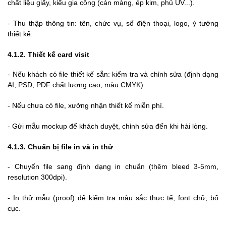
chất liệu giấy, kiểu gia công (cán màng, ép kim, phủ UV...).
-
Thu thập thông tin: tên, chức vụ, số điện thoại, logo, ý tưởng
thiết kế.
4.1.2. Thiết kế card visit
-
Nếu khách có file thiết kế sẵn: kiểm tra và chỉnh sửa (định dạng
AI, PSD, PDF chất lượng cao, màu CMYK).
-
Nếu chưa có file, xưởng nhận thiết kế miễn phí.
-
Gửi mẫu mockup để khách duyệt, chỉnh sửa đến khi hài lòng.
4.1.3. Chuẩn bị file in và in thử
-
Chuyển file sang định dạng in chuẩn (thêm bleed 3-5mm,
resolution 300dpi).
-
In thử mẫu (proof) để kiểm tra màu sắc thực tế, font chữ, bố
cục.