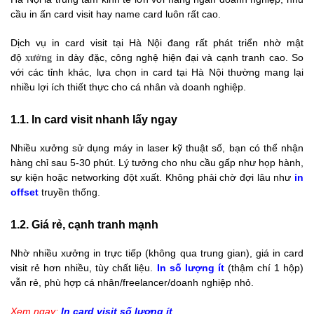
cầu in ấn card visit hay name card luôn rất cao.
Dịch vụ in card visit tại Hà Nội đang rất phát triển nhờ mật
độ
dày đặc, công nghệ hiện đại và cạnh tranh cao. So
xưởng in
với các tỉnh khác, lựa chọn in card tại Hà Nội thường mang lại
nhiều lợi ích thiết thực cho cá nhân và doanh nghiệp.
1.1. In card visit nhanh lấy ngay
Nhiều xưởng sử dụng máy in laser kỹ thuật số, bạn có thể nhận
hàng chỉ sau 5-30 phút. Lý tưởng cho nhu cầu gấp như họp hành,
sự kiện hoặc networking đột xuất. Không phải chờ đợi lâu như
in
offset
truyền thống.
1.2. Giá rẻ, cạnh tranh mạnh
Nhờ nhiều xưởng in trực tiếp (không qua trung gian), giá in card
visit rẻ hơn nhiều, tùy chất liệu.
In số lượng ít
(thậm chí 1 hộp)
vẫn rẻ, phù hợp cá nhân/freelancer/doanh nghiệp nhỏ.
Xem ngay:
In card visit số lượng ít