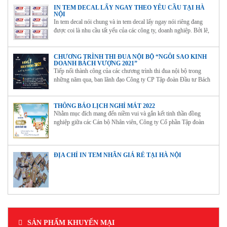
IN TEM DECAL LẤY NGAY THEO YÊU CẦU TẠI HÀ
NỘI
In tem decal nói chung và in tem decal lấy ngay nói riêng đang
được coi là nhu cầu tất yếu của các công ty, doanh nghiệp. Bởi lẽ,
hàng hóa lưu thông trên thị trường cần phải có tem nhãn để chứng
minh nguồn gốc, xuất xứ và giúp người tiêu...
CHƯƠNG TRÌNH THI ĐUA NỘI BỘ “NGÔI SAO KINH
DOANH BÁCH VƯỢNG 2021”
Tiếp nối thành công của các chương trình thi đua nội bộ trong
những năm qua, ban lãnh đạo Công ty CP Tập đoàn Đầu tư Bách
Vượng đã quyết định triển khai chương trình thi đua đặc biệt mang
tên: “Ngôi sao Kinh doanh Bách Vượng 2021”.
THÔNG BÁO LỊCH NGHỈ MÁT 2022
Nhằm mục đích mang đến niềm vui và gắn kết tinh thần đồng
nghiệp giữa các Cán bộ Nhân viên, Công ty Cổ phần Tập đoàn
Đầu tư Bách Vượng tổ chức chương trình du lịch nghỉ mát hè năm
2022 cho toàn thể nhân viên.
ĐỊA CHỈ IN TEM NHÃN GIÁ RẺ TẠI HÀ NỘI
SẢN PHẨM KHUYẾN MẠI