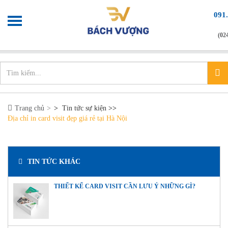
091
(02
Chào mừng bạn đến với
Xưởng in nhanh
info@xuonginhanh.vn
Trang chủ
>
Tin tức sự kiện
>>
Địa chỉ in card visit đẹp giá rẻ tại Hà Nội
TIN TỨC KHÁC
THIẾT KẾ CARD VISIT CẦN LƯU Ý NHỮNG GÌ?