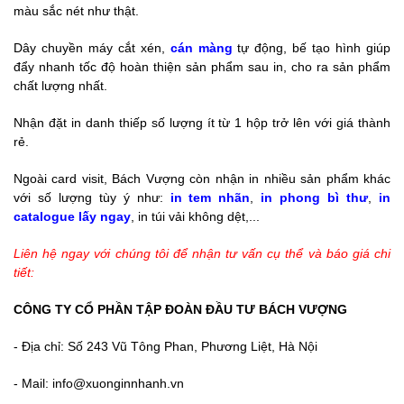
màu sắc nét như thật.
Dây chuyền máy cắt xén,
cán màng
tự động, bế tạo hình giúp
đẩy nhanh tốc độ hoàn thiện sản phẩm sau in, cho ra sản phẩm
chất lượng nhất.
Nhận đặt in danh thiếp số lượng ít từ 1 hộp trở lên với giá thành
rẻ.
Ngoài card visit, Bách Vượng còn nhận in nhiều sản phẩm khác
với số lượng tùy ý như:
in tem nhãn
,
in phong bì thư
,
in
catalogue lấy ngay
, in túi vải không dệt,...
Liên hệ ngay với chúng tôi để nhận tư vấn cụ thể và báo giá chi
tiết:
CÔNG TY CỔ PHẦN TẬP ĐOÀN ĐẦU TƯ BÁCH VƯỢNG
-
Địa chỉ: Số 243 Vũ Tông Phan, Phương Liệt, Hà Nội
-
Mail: info@xuonginnhanh.vn