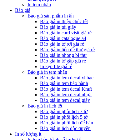
In tem nhãn
Báo giá
Báo giá sản phẩm in ấn
Báo giá in thiệp chúc tết
Báo giá in túi giấy
Báo giá in card visit giá rẻ
Báo giá in catalogue a4
Báo giá in tờ rơi giá rẻ
Báo giá in tiêu đề thư giá rẻ
Báo giá in phong bì thư
Báo giá in tờ gấp giá rẻ
In kẹp file giá rẻ
Báo giá in tem nhãn
Báo giá in tem decal xi bạc
Báo giá in tem bảo hành
Báo giá in tem decal Kraft
Báo giá in tem decal nhựa
Báo giá in tem decal giấy
Báo giá in lịch tết
Báo giá in phôi lịch 7 tờ
Báo giá in phôi lịch 5 tờ
Báo giá in phôi lịch để bàn
Báo giá in lịch độc quyền
In số lượng ít
In tem bảo hành số lượng ít