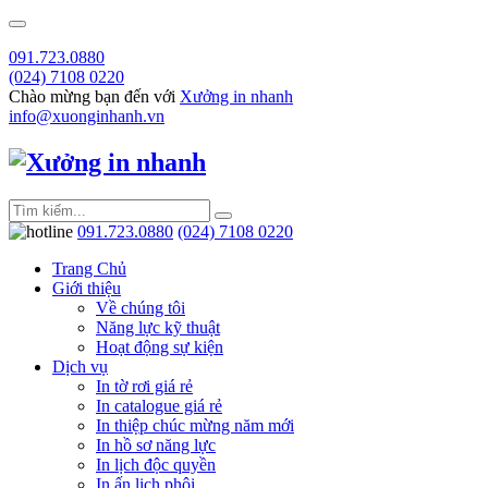
091.723.0880
(024) 7108 0220
Chào mừng bạn đến với
Xưởng in nhanh
info@xuonginhanh.vn
091.723.0880
(024) 7108 0220
Trang Chủ
Giới thiệu
Về chúng tôi
Năng lực kỹ thuật
Hoạt động sự kiện
Dịch vụ
In tờ rơi giá rẻ
In catalogue giá rẻ
In thiệp chúc mừng năm mới
In hồ sơ năng lực
In lịch độc quyền
In ấn lịch phôi