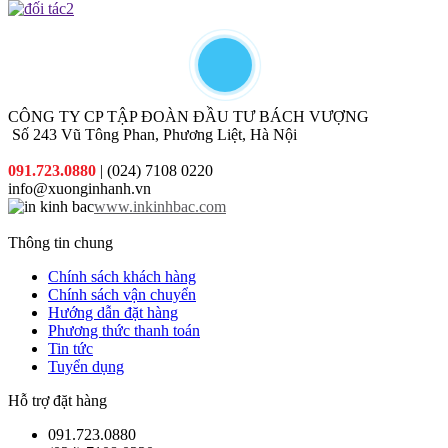
cho quý
hàng
mại hấp
khách sản
dẫn đi
phẩm phù
kèm cho
hợp nhất
từng đơn
với chi phí
hàng quý
thấp nhất.
khách đặt
in
CÔNG TY CP TẬP ĐOÀN ĐẦU TƯ BÁCH VƯỢNG
Số 243 Vũ Tông Phan, Phương Liệt, Hà Nội
091.723.0880
| (024) 7108 0220
info@xuonginhanh.vn
www.inkinhbac.com
Thông tin chung
Chính sách khách hàng
Chính sách vận chuyển
Hướng dẫn đặt hàng
Phương thức thanh toán
Tin tức
Tuyển dụng
Hỗ trợ đặt hàng
091.723.0880