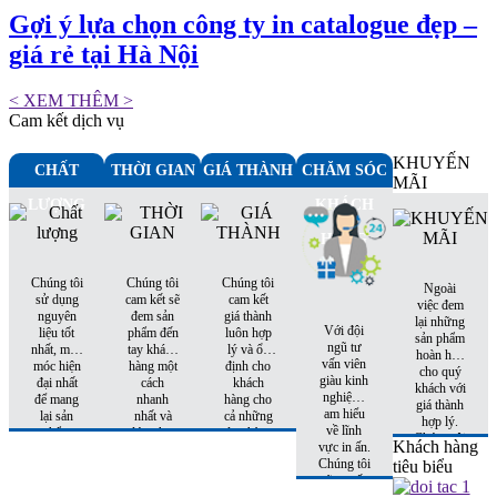
Gợi ý lựa chọn công ty in catalogue đẹp –
giá rẻ tại Hà Nội
< XEM THÊM >
Cam kết dịch vụ
KHUYẾN
CHẤT
THỜI GIAN
GIÁ THÀNH
CHĂM SÓC
MÃI
LƯỢNG
KHÁCH
HÀNG
Chúng tôi
Chúng tôi
Chúng tôi
Ngoài
sử dụng
cam kết sẽ
cam kết
việc đem
nguyên
đem sản
giá thành
lại những
Với đội
liệu tốt
phẩm đến
luôn hợp
sản phẩm
ngũ tư
nhất, máy
tay khách
lý và ổn
hoàn hảo
vấn viên
móc hiện
hàng một
định cho
cho quý
giàu kinh
đại nhất
cách
khách
khách với
nghiệm,
để mang
nhanh
hàng cho
giá thành
am hiểu
lại sản
nhất và
cả những
hợp lý.
về lĩnh
phẩm
đúng hẹn
đơn hàng
Chúng tôi
Khách hàng
vực in ấn.
hoàn hảo
nhất
tiếp theo.
còn có
Chúng tôi
tiêu biểu
nhất đến
những
sẽ tư vấn
tay khách
khuyến