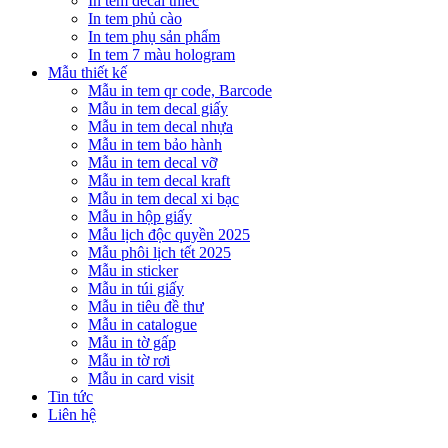
In tem decal thiếc
In tem phủ cào
In tem phụ sản phẩm
In tem 7 màu hologram
Mẫu thiết kế
Mẫu in tem qr code, Barcode
Mẫu in tem decal giấy
Mẫu in tem decal nhựa
Mẫu in tem bảo hành
Mẫu in tem decal vỡ
Mẫu in tem decal kraft
Mẫu in tem decal xi bạc
Mẫu in hộp giấy
Mẫu lịch độc quyền 2025
Mẫu phôi lịch tết 2025
Mẫu in sticker
Mẫu in túi giấy
Mẫu in tiêu đề thư
Mẫu in catalogue
Mẫu in tờ gấp
Mẫu in tờ rơi
Mẫu in card visit
Tin tức
Liên hệ