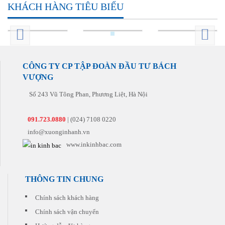
hảo
KHÁCH HÀNG TIÊU BIỂU
đại
hàng
cho
am
cho
nhất
một
khách
hiểu
quý
để
cách
hàng
về
khách
mang
nhanh
cho
lĩnh
với
lại
nhất
cả
vực
giá
sản
và
những
in
thành
phẩm
đúng
đơn
ấn.
hợp
hoàn
CÔNG TY CP TẬP ĐOÀN ĐẦU TƯ BÁCH
hẹn
hàng
Chúng
lý.
hảo
nhất
tiếp
VƯỢNG
tôi
Chúng
nhất
theo.
sẽ tư
tôi
đến
vấn
Số 243 Vũ Tông Phan, Phương Liệt, Hà Nội
còn
tay
cho
có
khách
quý
những
hàng
091.723.0880
| (024) 7108 0220
khách
khuyến
sản
info@xuonginhanh.vn
mại
phẩm
hấp
www.inkinhbac.com
phù
dẫn
hợp
đi
nhất
kèm
với
cho
THÔNG TIN CHUNG
chi
từng
phí
đơn
thấp
Chính sách khách hàng
hàng
nhất.
quý
Chính sách vận chuyển
khách