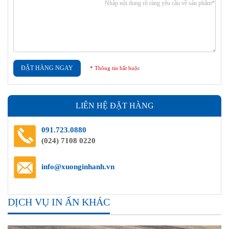
ĐẶT HÀNG NGAY
* Thông tin bắt buộc
LIÊN HỆ ĐẶT HÀNG
091.723.0880
(024) 7108 0220
info@xuonginhanh.vn
DỊCH VỤ IN ẤN KHÁC