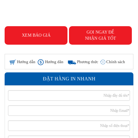
GỌI NGAY ĐỂ
XEM BÁO GIÁ
NHẬN GIÁ TỐT
Hướng dẫn
Hướng dãn
Phương thức
Chính sách
đặt hàng
thanh toán
giao hàng
hoàn tiền
ĐẶT HÀNG IN NHANH