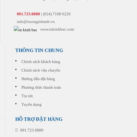
Chúng
nhất
tiếp
sẽ
tôi
đến
theo.
tư
còn
tay
vấn
091.723.0880
| (024) 7108 0220
có
khách
cho
những
info@xuonginhanh.vn
hàng
quý
khuyến
khách
www.inkinhbac.com
mại
sản
hấp
phẩm
dẫn
phù
đi
hợp
THÔNG TIN CHUNG
kèm
nhất
cho
với
Chính sách khách hàng
từng
chi
đơn
Chính sách vận chuyển
phí
hàng
thấp
quý
Hướng dẫn đặt hàng
nhất.
khách
Phương thức thanh toán
đặt
in
Tin tức
Tuyển dụng
HỖ TRỢ ĐẶT HÀNG
091.723.0880