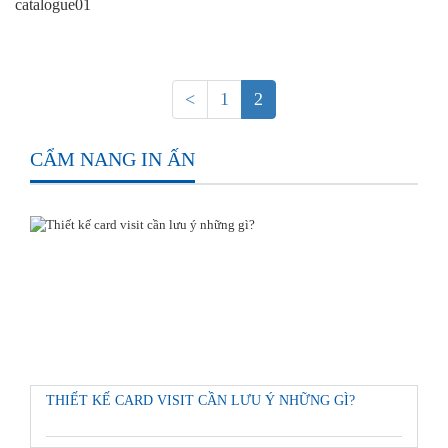
catalogue01
<
1
2
CẨM NANG IN ẤN
THIẾT KẾ CARD VISIT CẦN LƯU Ý NHỮNG GÌ?