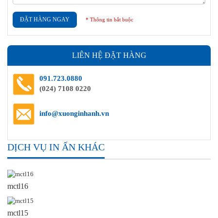
ĐẶT HÀNG NGAY
* Thông tin bắt buộc
LIÊN HỆ ĐẶT HÀNG
091.723.0880
(024) 7108 0220
info@xuonginhanh.vn
DỊCH VỤ IN ẤN KHÁC
mctl16
mctl15