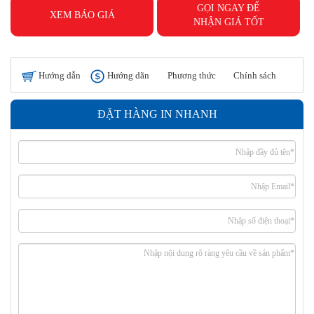
GỌI NGAY ĐỂ
XEM BÁO GIÁ
NHẬN GIÁ TỐT
Hướng dẫn
Hướng dãn
Phương thức
Chính sách
đặt hàng
thanh toán
giao hàng
hoàn tiền
ĐẶT HÀNG IN NHANH