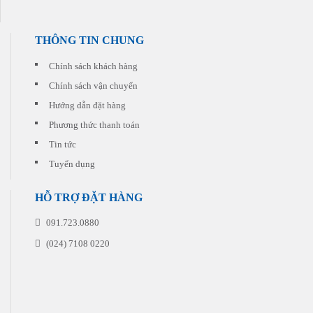
phù
đi
hợp
kèm
nhất
cho
THÔNG TIN CHUNG
với
từng
chi
đơn
phí
Chính sách khách hàng
hàng
thấp
quý
Chính sách vận chuyển
nhất.
khách
Hướng dẫn đặt hàng
đặt
in
Phương thức thanh toán
Tin tức
Tuyển dụng
HỖ TRỢ ĐẶT HÀNG
091.723.0880
(024) 7108 0220