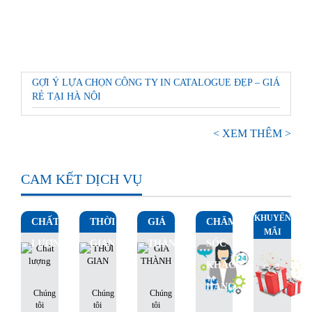
GỢI Ý LỰA CHỌN CÔNG TY IN CATALOGUE ĐẸP – GIÁ
RẺ TẠI HÀ NỘI
< XEM THÊM >
CAM KẾT DỊCH VỤ
KHUYẾN
CHẤT
THỜI
GIÁ
CHĂM
MÃI
LƯỢNG
GIAN
THÀNH
SÓC
KHÁCH
HÀNG
Chúng
Chúng
Chúng
tôi
tôi
tôi