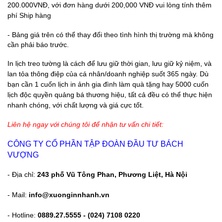
200.000VNĐ, với đơn hàng dưới 200,000 VNĐ vui lòng tính thêm
phí Ship hàng
-
Bảng giá trên có thể thay đổi theo tình hình thị trường mà không
cần phải báo trước.
In lịch treo tường là cách để lưu giữ thời gian, lưu giữ kỷ niệm, và
lan tỏa thông điệp của cá nhân/doanh nghiệp suốt 365 ngày. Dù
bạn cần 1 cuốn lịch in ảnh gia đình làm quà tặng hay 5000 cuốn
lịch độc quyền quảng bá thương hiệu, tất cả đều có thể thực hiện
nhanh chóng, với chất lượng và giá cực tốt.
Liên hệ ngay với chúng tôi để nhận tư vấn chi tiết:
CÔNG TY CỔ PHẦN TẬP ĐOÀN ĐẦU TƯ BÁCH
VƯỢNG
- Địa chỉ:
243 phố Vũ Tông Phan, Phương Liệt, Hà Nội
-
Mail:
info@xuonginnhanh.vn
-
Hotline:
0889.27.5555 - (024) 7108 0220