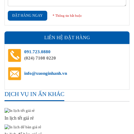
ĐẶT HÀNG NGAY
* Thông tin bắt buộc
LIÊN HỆ ĐẶT HÀNG
091.723.0880
(024) 7108 0220
info@xuonginhanh.vn
DỊCH VỤ IN ẤN KHÁC
In lịch tết giá rẻ