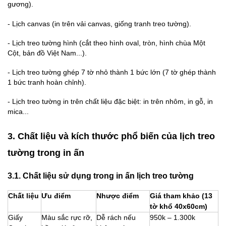
gương).
-
Lịch canvas (in trên vải canvas, giống tranh treo tường).
-
Lịch treo tường hình (cắt theo hình oval, tròn, hình chùa Một
Cột, bản đồ Việt Nam...).
-
Lịch treo tường ghép 7 tờ nhỏ thành 1 bức lớn (7 tờ ghép thành
1 bức tranh hoàn chỉnh).
-
Lịch treo tường in trên chất liệu đặc biệt: in trên nhôm, in gỗ, in
mica...
3. Chất liệu và kích thước phổ biến của lịch treo
tường trong in ấn
3.1. Chất liệu sử dụng trong in ấn lịch treo tường
Chất liệu
Ưu điểm
Nhược điểm
Giá tham khảo (13
tờ khổ 40x60cm)
Giấy
Màu sắc rực rỡ,
Dễ rách nếu
950k – 1.300k