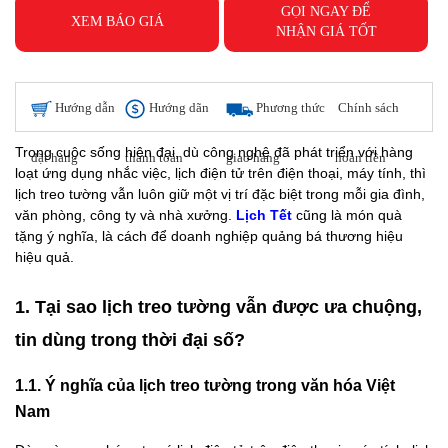
GỌI NGAY ĐỂ
XEM BÁO GIÁ
NHẬN GIÁ TỐT
Hướng dẫn
Hướng dãn
Phương thức
Chính sách
Trong cuộc sống hiện đại, dù công nghệ đã phát triển với hàng
đặt hàng
thanh toán
giao hàng
hoàn tiền
loạt ứng dụng nhắc việc, lịch điện tử trên điện thoại, máy tính, thì
lịch treo tường vẫn luôn giữ một vị trí đặc biệt trong mỗi gia đình,
văn phòng, công ty và nhà xưởng.
Lịch Tết
cũng là món quà
tặng ý nghĩa, là cách để doanh nghiệp quảng bá thương hiệu
hiệu quả.
1. Tại sao lịch treo tường vẫn được ưa chuộng,
tin dùng trong thời đại số?
1.1. Ý nghĩa của lịch treo tường trong văn hóa Việt
Nam