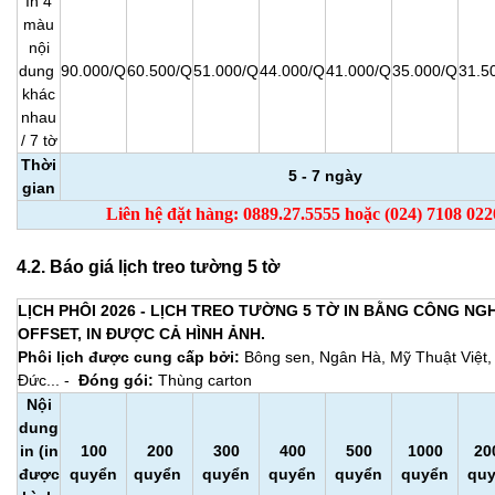
In 4
màu
nội
dung
90.000/Q
60.500/Q
51.000/Q
44.000/Q
41.000/Q
35.000/Q
31.5
khác
nhau
/ 7 tờ
Thời
5 - 7 ngày
gian
Liên hệ đặt hàng: 0889.27.5555 hoặc (024) 7108 022
4.2. Báo giá lịch treo tường 5 tờ
LỊCH PHÔI 2026 - LỊCH TREO TƯỜNG 5 TỜ IN BẰNG CÔNG NGH
OFFSET, IN ĐƯỢC CẢ HÌNH ẢNH.
Phôi lịch được cung cấp bởi:
Bông sen, Ngân Hà, Mỹ Thuật Việt, 
Đức... -
Đóng gói:
Thùng carton
Nội
dung
in (in
100
200
300
400
500
1000
20
được
quyển
quyển
quyển
quyển
quyển
quyển
qu