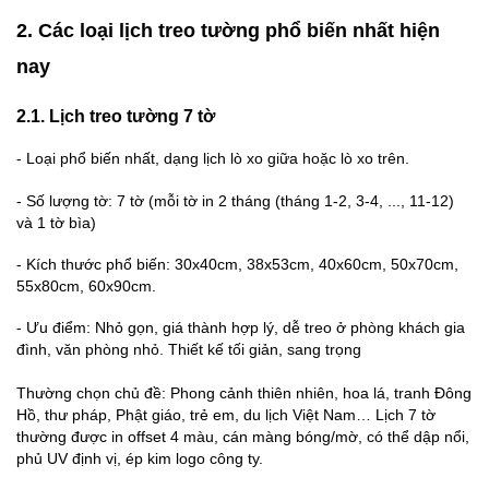
2. Các loại lịch treo tường phổ biến nhất hiện
nay
2.1. Lịch treo tường 7 tờ
-
Loại phổ biến nhất, dạng lịch lò xo giữa hoặc lò xo trên.
-
Số lượng tờ: 7 tờ (mỗi tờ in 2 tháng (tháng 1-2, 3-4, ..., 11-12)
và 1 tờ bìa)
-
Kích thước phổ biến: 30x40cm, 38x53cm, 40x60cm, 50x70cm,
55x80cm, 60x90cm.
-
Ưu điểm: Nhỏ gọn, giá thành hợp lý, dễ treo ở phòng khách gia
đình, văn phòng nhỏ. Thiết kế tối giản, sang trọng
Thường chọn chủ đề: Phong cảnh thiên nhiên, hoa lá, tranh Đông
Hồ, thư pháp, Phật giáo, trẻ em, du lịch Việt Nam… Lịch 7 tờ
thường được in offset 4 màu, cán màng bóng/mờ, có thể dập nổi,
phủ UV định vị, ép kim logo công ty.