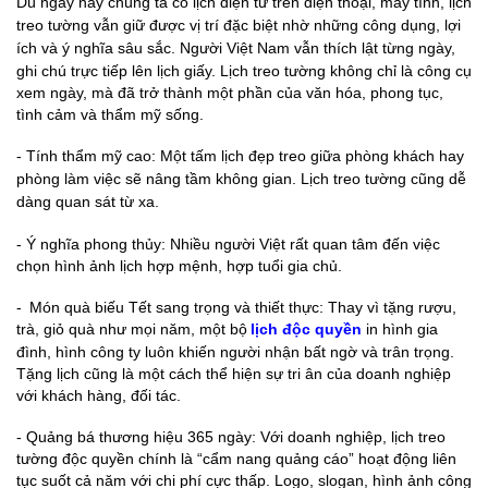
Dù ngày nay chúng ta có lịch điện tử trên điện thoại, máy tính, lịch
treo tường vẫn giữ được vị trí đặc biệt nhờ những công dụng, lợi
ích và ý nghĩa sâu sắc.
Người Việt Nam vẫn thích lật từng ngày,
ghi chú trực tiếp lên lịch giấy. Lịch treo tường không chỉ là công cụ
xem ngày, mà đã trở thành một phần của văn hóa, phong tục,
tình cảm và thẩm mỹ sống.
- Tính thẩm mỹ cao: Một tấm lịch đẹp treo giữa phòng khách hay
phòng làm việc sẽ nâng tầm không gian. Lịch treo tường cũng dễ
dàng quan sát từ xa.
-
Ý nghĩa phong thủy: Nhiều người Việt rất quan tâm đến việc
chọn hình ảnh lịch hợp mệnh, hợp tuổi gia chủ.
-
Món quà biếu Tết sang trọng và thiết thực: Thay vì tặng rượu,
trà, giỏ quà như mọi năm, một bộ
lịch độc quyền
in hình gia
đình, hình công ty luôn khiến người nhận bất ngờ và trân trọng.
Tặng lịch cũng là một cách thể hiện sự tri ân của doanh nghiệp
với khách hàng, đối tác.
-
Quảng bá thương hiệu 365 ngày: Với doanh nghiệp, lịch treo
tường độc quyền chính là “cẩm nang quảng cáo” hoạt động liên
tục suốt cả năm với chi phí cực thấp. Logo, slogan, hình ảnh công