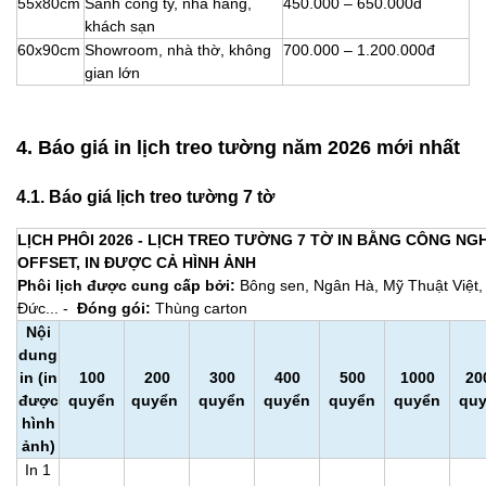
55x80cm
Sảnh công ty, nhà hàng,
450.000 – 650.000đ
khách sạn
60x90cm
Showroom, nhà thờ, không
700.000 – 1.200.000đ
gian lớn
4. Báo giá in lịch treo tường năm 2026 mới nhất
4.1. Báo giá lịch treo tường 7 tờ
LỊCH PHÔI 2026 - LỊCH TREO TƯỜNG 7 TỜ IN BẰNG CÔNG NGH
OFFSET, IN ĐƯỢC CẢ HÌNH ẢNH
Phôi lịch được cung cấp bởi:
Bông sen, Ngân Hà, Mỹ Thuật Việt, 
Đức... -
Đóng gói:
Thùng carton
Nội
dung
in (in
100
200
300
400
500
1000
20
được
quyển
quyển
quyển
quyển
quyển
quyển
qu
hình
ảnh)
In 1