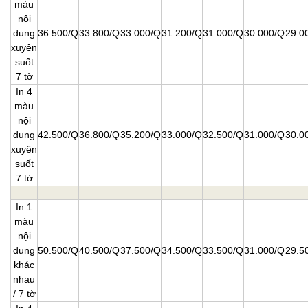
màu
nội
dung
36.500/Q
33.800/Q
33.000/Q
31.200/Q
31.000/Q
30.000/Q
29.0
xuyên
suốt
7 tờ
In 4
màu
nội
dung
42.500/Q
36.800/Q
35.200/Q
33.000/Q
32.500/Q
31.000/Q
30.0
xuyên
suốt
7 tờ
In 1
màu
nội
dung
50.500/Q
40.500/Q
37.500/Q
34.500/Q
33.500/Q
31.000/Q
29.5
khác
nhau
/ 7 tờ