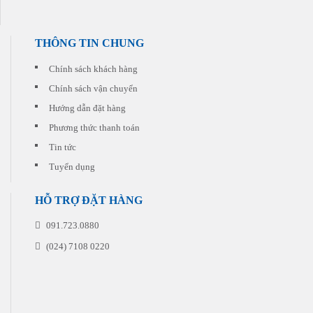
dẫn
phù
đi
hợp
kèm
nhất
cho
THÔNG TIN CHUNG
với
từng
chi
đơn
phí
Chính sách khách hàng
hàng
thấp
quý
Chính sách vận chuyển
nhất.
khách
Hướng dẫn đặt hàng
đặt
in
Phương thức thanh toán
Tin tức
Tuyển dụng
HỖ TRỢ ĐẶT HÀNG
091.723.0880
(024) 7108 0220