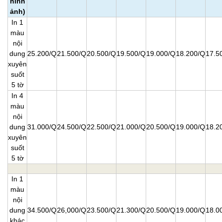
hình
ảnh)
In 1
màu
nội
dung
25.200/Q
21.500/Q
20.500/Q
19.500/Q
19.000/Q
18.200/Q
17.5
xuyên
suốt
5 tờ
In 4
màu
nội
dung
31.000/Q
24.500/Q
22.500/Q
21.000/Q
20.500/Q
19.000/Q
18.2
xuyên
suốt
5 tờ
In 1
màu
nội
dung
34.500/Q
26,000/Q
23.500/Q
21.300/Q
20.500/Q
19.000/Q
18.0
khác