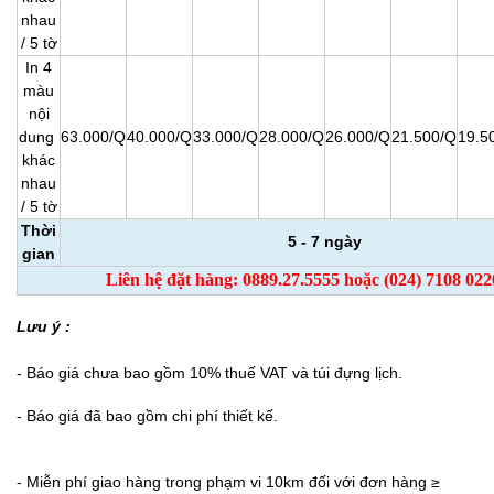
nhau
/ 5 tờ
In 4
màu
nội
dung
63.000/Q
40.000/Q
33.000/Q
28.000/Q
26.000/Q
21.500/Q
19.5
khác
nhau
/ 5 tờ
Thời
5 - 7 ngày
gian
Liên hệ đặt hàng: 0889.27.5555 hoặc (024) 7108 022
Lưu ý :
- Báo giá chưa bao gồm 10% thuế VAT và túi đựng lịch.
-
Báo giá đã bao gồm chi phí thiết kế.
-
Miễn phí giao hàng trong phạm vi 10km đối với đơn hàng ≥