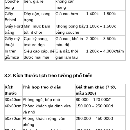
Couche
bền, giá rẻ
không cán
bóng
màng
Giấy
Dày dặn, sang
Giá cao hơn
1.400k – 1.800k
Bristol
trọng
Giấy Ford
Mịn, mực bám
Không bóng bẩy
1.100k – 1.500k
trắng
tốt, ít chói
bằng couche
Giấy mỹ
Cực kỳ sang,
Giá cao, khó in
2.000k – 3.500k
thuật
texture đẹp
màu đậ
In trên
Siêu cao cấp, để
Giá đắt, thời
1.200k – 4.000k/tấm
gỗ/mica
được mãi mãi
gian làm lâu
3.2. Kích thước lịch treo tường phổ biến
Kích
Phù hợp treo ở đâu
Giá tham khảo (7 tờ,
thước
mẫu 2026)
30x40cm
Phòng ngủ, bếp nhỏ
80.000 – 120.000đ
40x60cm
Phòng khách gia đình vừa
150.000 – 250.000đ
và nhỏ
50x70cm
Phòng khách rộng, văn
280.000 – 450.000đ
phòng