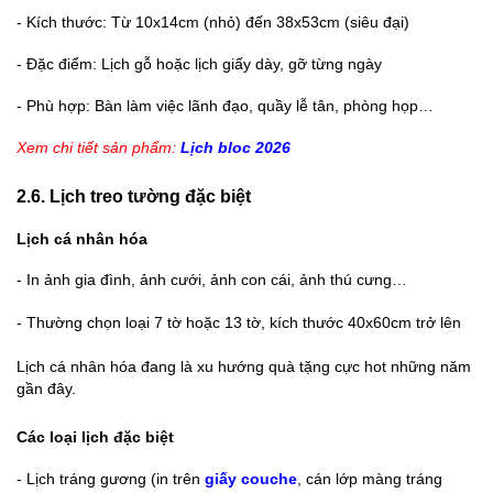
-
Kích thước: Từ 10x14cm (nhỏ) đến 38x53cm (siêu đại)
-
Đặc điểm: Lịch gỗ hoặc lịch giấy dày, gỡ từng ngày
-
Phù hợp: Bàn làm việc lãnh đạo, quầy lễ tân, phòng họp…
Xem chi tiết sản phẩm:
Lịch bloc 2026
2.6. Lịch treo tường đặc biệt
Lịch cá nhân hóa
-
In ảnh gia đình, ảnh cưới, ảnh con cái, ảnh thú cưng…
-
Thường chọn loại 7 tờ hoặc 13 tờ, kích thước 40x60cm trở lên
Lịch cá nhân hóa đang là xu hướng quà tặng cực hot những năm
gần đây.
Các loại lịch đặc biệt
-
Lịch tráng gương (in trên
giấy couche
, cán lớp màng tráng