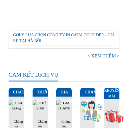
GỢI Ý LỰA CHỌN CÔNG TY IN CATALOGUE ĐẸP – GIÁ
RẺ TẠI HÀ NỘI
< XEM THÊM >
CAM KẾT DỊCH VỤ
KHUYẾN
CHẤT
THỜI
GIÁ
CHĂM
MÃI
LƯỢNG
GIAN
THÀNH
SÓC
KHÁCH
HÀNG
Chúng
Chúng
Chúng
tôi
tôi
tôi