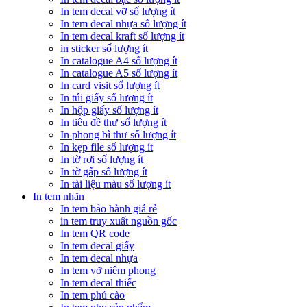
In tem decal vỡ số lượng ít
In tem decal nhựa số lượng ít
In tem decal kraft số lượng ít
in sticker số lượng ít
In catalogue A4 số lượng ít
In catalogue A5 số lượng ít
In card visit số lượng ít
In túi giấy số lượng ít
In hộp giấy số lượng ít
In tiêu đề thư số lượng ít
In phong bì thư số lượng ít
In kẹp file số lượng ít
In tờ rơi số lượng ít
In tờ gấp số lượng ít
In tài liệu màu số lượng ít
In tem nhãn
In tem bảo hành giá rẻ
in tem truy xuất nguồn gốc
In tem QR code
In tem decal giấy
In tem decal nhựa
In tem vỡ niêm phong
In tem decal thiếc
In tem phủ cào