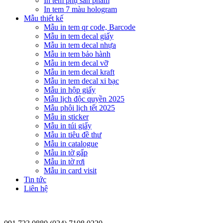
In tem phụ sản phẩm
In tem 7 màu hologram
Mẫu thiết kế
Mẫu in tem qr code, Barcode
Mẫu in tem decal giấy
Mẫu in tem decal nhựa
Mẫu in tem bảo hành
Mẫu in tem decal vỡ
Mẫu in tem decal kraft
Mẫu in tem decal xi bạc
Mẫu in hộp giấy
Mẫu lịch độc quyền 2025
Mẫu phôi lịch tết 2025
Mẫu in sticker
Mẫu in túi giấy
Mẫu in tiêu đề thư
Mẫu in catalogue
Mẫu in tờ gấp
Mẫu in tờ rơi
Mẫu in card visit
Tin tức
Liên hệ