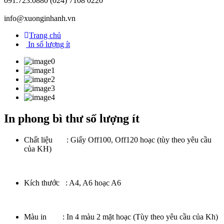
091.723.0880
(024) 7108 0220
info@xuonginhanh.vn
Trang chủ
In số lượng ít
In phong bì thư số lượng ít
Chất liệu : Giấy Off100, Off120 hoạc (tùy theo yêu cầu
của KH)
Kích thước : A4, A6 hoạc A6
Màu in : In 4 màu 2 mặt hoạc (Tùy theo yêu cầu của Kh)