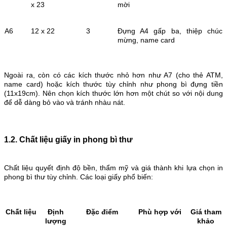
x 23
mời
A6
12 x 22
3
Đựng A4 gấp ba, thiệp chúc
mừng, name card
Ngoài ra, còn có các kích thước nhỏ hơn như A7 (cho thẻ ATM,
name card) hoặc kích thước tùy chỉnh như phong bì đựng tiền
(11x19cm). Nên chọn kích thước lớn hơn một chút so với nội dung
để dễ dàng bỏ vào và tránh nhàu nát.
1.2. Chất liệu giấy in phong bì thư
Chất liệu quyết định độ bền, thẩm mỹ và giá thành khi lựa chọn in
phong bì thư tùy chỉnh. Các loại giấy phổ biến:
Chất liệu
Định
Đặc điểm
Phù hợp với
Giá tham
lượng
khảo