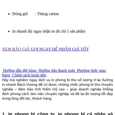
Đóng gói : Thùng carton
In nhanh lấy ngay nhận in dù chỉ 1 sản phẩm
XEM BÁO GIÁ
GỌI NGAY ĐỂ NHẬN GIÁ TỐT
Hướng dẫn đặt hàng
Hướng dãn thanh toán
Phương thức giao
hàng
Chính sách hoàn tiền
Hãy trải nghiệm ngay dịch vụ in phong bì thư số lượng ít tại Xưởng
in nhanh Bách Vượng để có được những chiếc phong bì thư chuyên
nghiệp – đảm bảo tính thẩm mỹ cao – giúp doanh nghiệp khẳng
định phong cách làm việc chuyên nghiệp và để lại ấn tượng tốt đẹp
trong lòng đối tác, khách hàng.
1. In phong bì công ty, in phong bì cá nhân và