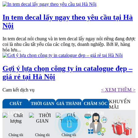
In tem decal lấy ngay theo yêu cầu tại Hà
Nội
In tem decal nói chung và in tem decal lấy ngay nói riêng đang được
coi là nhu cầu tất yếu của các công ty, doanh nghiệp. Bởi lẽ, hàng
hóa lưu...
Gợi ý lựa chọn công ty in catalogue đẹp –
giá rẻ tại Hà Nội
Cam kết dịch vụ
< XEM THÊM >
KHUYẾN
CHẤT
THỜI GIAN
GIÁ THÀNH
CHĂM SÓC
MÃI
LƯỢNG
KHÁCH
HÀNG
Chúng tôi
Chúng tôi
Chúng tôi