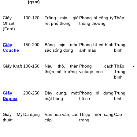
(gsm)
Giấy
100-120
Trắng mịn, giá
Phong bì công ty
Thấp
Offset
rẻ, phổ thông
thông thường
(Ford)
Giấy
150-200
Bóng mịn, màu
Phong bì có hình
Trung
Couche
sắc sống động
ảnh màu
bình
Giấy Kraft
100-150
Nâu thô, thân
Phong cách
Thấp -
thiện môi trường
vintage, eco
Trung
bình
Giấy
200-250
Dày cứng, một
Phong bì đựng
Trung
Duplex
mặt bóng
hồ sơ
bình
Giấy Mỹ
Đa dạng
Vân hoa văn, cao
Thiệp mời sang
Cao
thuật
cấp
trọng