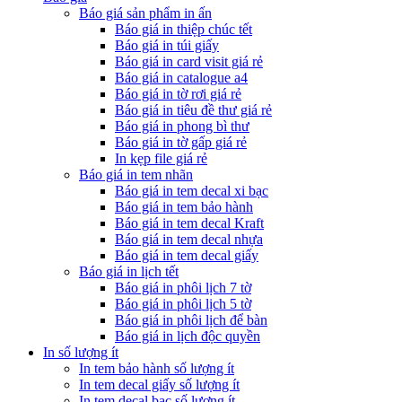
Báo giá sản phẩm in ấn
Báo giá in thiệp chúc tết
Báo giá in túi giấy
Báo giá in card visit giá rẻ
Báo giá in catalogue a4
Báo giá in tờ rơi giá rẻ
Báo giá in tiêu đề thư giá rẻ
Báo giá in phong bì thư
Báo giá in tờ gấp giá rẻ
In kẹp file giá rẻ
Báo giá in tem nhãn
Báo giá in tem decal xi bạc
Báo giá in tem bảo hành
Báo giá in tem decal Kraft
Báo giá in tem decal nhựa
Báo giá in tem decal giấy
Báo giá in lịch tết
Báo giá in phôi lịch 7 tờ
Báo giá in phôi lịch 5 tờ
Báo giá in phôi lịch để bàn
Báo giá in lịch độc quyền
In số lượng ít
In tem bảo hành số lượng ít
In tem decal giấy số lượng ít
In tem decal bạc số lượng ít