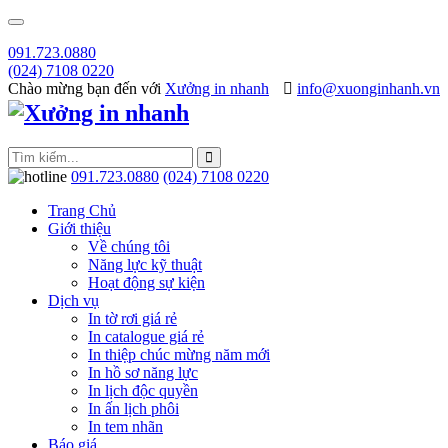
091.723.0880
(024) 7108 0220
Chào mừng bạn đến với
Xưởng in nhanh
info@xuonginhanh.vn
091.723.0880
(024) 7108 0220
Trang Chủ
Giới thiệu
Về chúng tôi
Năng lực kỹ thuật
Hoạt động sự kiện
Dịch vụ
In tờ rơi giá rẻ
In catalogue giá rẻ
In thiệp chúc mừng năm mới
In hồ sơ năng lực
In lịch độc quyền
In ấn lịch phôi
In tem nhãn
Báo giá