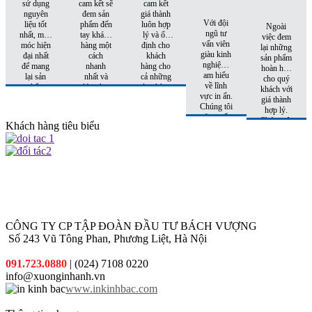
sử dụng
cam kết sẽ
cam kết
nguyên
đem sản
giá thành
Với đội
liệu tốt
phẩm đến
luôn hợp
Ngoài
ngũ tư
nhất, máy
tay khách
lý và ổn
việc đem
vấn viên
móc hiện
hàng một
định cho
lại những
giàu kinh
đại nhất
cách
khách
sản phẩm
nghiệm,
để mang
nhanh
hàng cho
hoàn hảo
am hiểu
lại sản
nhất và
cả những
cho quý
về lĩnh
phẩm
đúng hẹn
đơn hàng
khách với
vực in ấn.
hoàn hảo
nhất
tiếp theo.
giá thành
Chúng tôi
nhất đến
hợp lý.
sẽ tư vấn
tay khách
Chúng tôi
Khách hàng tiêu biểu
cho quý
hàng
còn có
khách sản
những
phẩm phù
khuyến
hợp nhất
mại hấp
với chi phí
dẫn đi
thấp nhất.
kèm cho
từng đơn
hàng quý
khách đặt
CÔNG TY CP TẬP ĐOÀN ĐẦU TƯ BÁCH VƯỢNG
in
Số 243 Vũ Tông Phan, Phương Liệt, Hà Nội
091.723.0880
| (024) 7108 0220
info@xuonginhanh.vn
www.inkinhbac.com