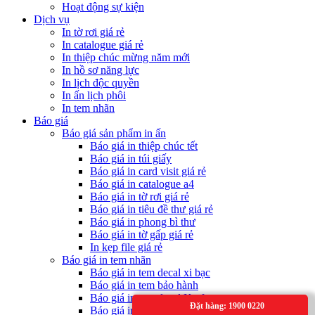
Hoạt động sự kiện
Dịch vụ
In tờ rơi giá rẻ
In catalogue giá rẻ
In thiệp chúc mừng năm mới
In hồ sơ năng lực
In lịch độc quyền
In ấn lịch phôi
In tem nhãn
Báo giá
Báo giá sản phẩm in ấn
Báo giá in thiệp chúc tết
Báo giá in túi giấy
Báo giá in card visit giá rẻ
Báo giá in catalogue a4
Báo giá in tờ rơi giá rẻ
Báo giá in tiêu đề thư giá rẻ
Báo giá in phong bì thư
Báo giá in tờ gấp giá rẻ
In kẹp file giá rẻ
Báo giá in tem nhãn
Báo giá in tem decal xi bạc
Báo giá in tem bảo hành
Báo giá in tem decal Kraft
Đặt hàng: 1900 0220
Báo giá in tem decal nhựa