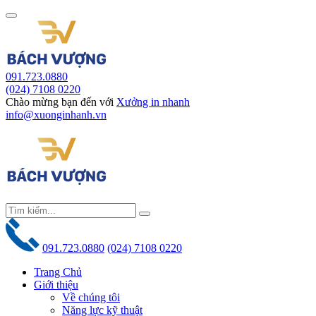
091.723.0880
(024) 7108 0220
Chào mừng bạn đến với
Xưởng in nhanh
info@xuonginhanh.vn
091.723.0880
(024) 7108 0220
Trang Chủ
Giới thiệu
Về chúng tôi
Năng lực kỹ thuật