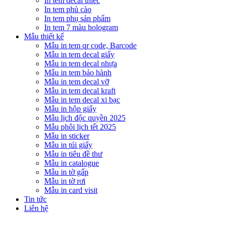
In tem decal thiếc
In tem phủ cào
In tem phụ sản phẩm
In tem 7 màu hologram
Mẫu thiết kế
Mẫu in tem qr code, Barcode
Mẫu in tem decal giấy
Mẫu in tem decal nhựa
Mẫu in tem bảo hành
Mẫu in tem decal vỡ
Mẫu in tem decal kraft
Mẫu in tem decal xi bạc
Mẫu in hộp giấy
Mẫu lịch độc quyền 2025
Mẫu phôi lịch tết 2025
Mẫu in sticker
Mẫu in túi giấy
Mẫu in tiêu đề thư
Mẫu in catalogue
Mẫu in tờ gấp
Mẫu in tờ rơi
Mẫu in card visit
Tin tức
Liên hệ