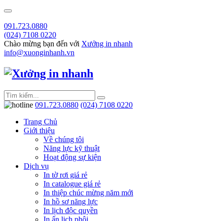
091.723.0880
(024) 7108 0220
Chào mừng bạn đến với
Xưởng in nhanh
info@xuonginhanh.vn
091.723.0880
(024) 7108 0220
Trang Chủ
Giới thiệu
Về chúng tôi
Năng lực kỹ thuật
Hoạt động sự kiện
Dịch vụ
In tờ rơi giá rẻ
In catalogue giá rẻ
In thiệp chúc mừng năm mới
In hồ sơ năng lực
In lịch độc quyền
In ấn lịch phôi