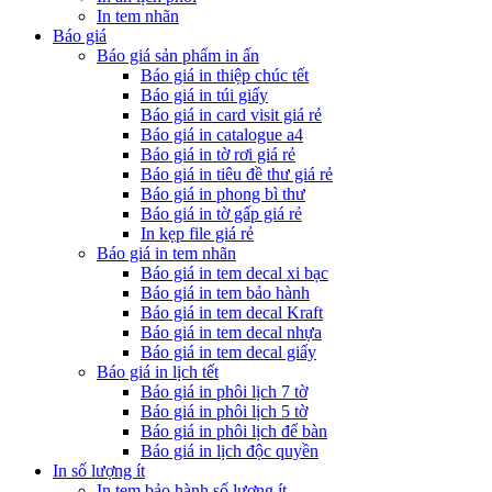
In tem nhãn
Báo giá
Báo giá sản phẩm in ấn
Báo giá in thiệp chúc tết
Báo giá in túi giấy
Báo giá in card visit giá rẻ
Báo giá in catalogue a4
Báo giá in tờ rơi giá rẻ
Báo giá in tiêu đề thư giá rẻ
Báo giá in phong bì thư
Báo giá in tờ gấp giá rẻ
In kẹp file giá rẻ
Báo giá in tem nhãn
Báo giá in tem decal xi bạc
Báo giá in tem bảo hành
Báo giá in tem decal Kraft
Báo giá in tem decal nhựa
Báo giá in tem decal giấy
Báo giá in lịch tết
Báo giá in phôi lịch 7 tờ
Báo giá in phôi lịch 5 tờ
Báo giá in phôi lịch để bàn
Báo giá in lịch độc quyền
In số lượng ít
In tem bảo hành số lượng ít