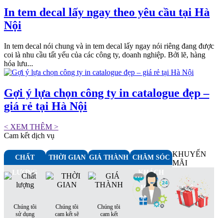
In tem decal lấy ngay theo yêu cầu tại Hà
Nội
In tem decal nói chung và in tem decal lấy ngay nói riêng đang được
coi là nhu cầu tất yếu của các công ty, doanh nghiệp. Bởi lẽ, hàng
hóa lưu...
Gợi ý lựa chọn công ty in catalogue đẹp –
giá rẻ tại Hà Nội
< XEM THÊM >
Cam kết dịch vụ
KHUYẾN
CHẤT
THỜI GIAN
GIÁ THÀNH
CHĂM SÓC
MÃI
LƯỢNG
KHÁCH
HÀNG
Chúng tôi
Chúng tôi
Chúng tôi
sử dụng
cam kết sẽ
cam kết