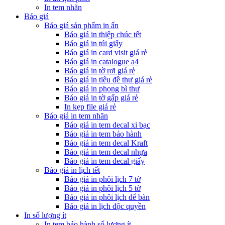
In tem nhãn
Báo giá
Báo giá sản phẩm in ấn
Báo giá in thiệp chúc tết
Báo giá in túi giấy
Báo giá in card visit giá rẻ
Báo giá in catalogue a4
Báo giá in tờ rơi giá rẻ
Báo giá in tiêu đề thư giá rẻ
Báo giá in phong bì thư
Báo giá in tờ gấp giá rẻ
In kẹp file giá rẻ
Báo giá in tem nhãn
Báo giá in tem decal xi bạc
Báo giá in tem bảo hành
Báo giá in tem decal Kraft
Báo giá in tem decal nhựa
Báo giá in tem decal giấy
Báo giá in lịch tết
Báo giá in phôi lịch 7 tờ
Báo giá in phôi lịch 5 tờ
Báo giá in phôi lịch để bàn
Báo giá in lịch độc quyền
In số lượng ít
In tem bảo hành số lượng ít