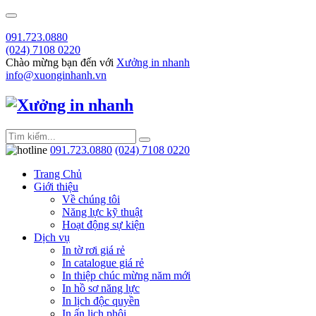
091.723.0880
(024) 7108 0220
Chào mừng bạn đến với
Xưởng in nhanh
info@xuonginhanh.vn
091.723.0880
(024) 7108 0220
Trang Chủ
Giới thiệu
Về chúng tôi
Năng lực kỹ thuật
Hoạt động sự kiện
Dịch vụ
In tờ rơi giá rẻ
In catalogue giá rẻ
In thiệp chúc mừng năm mới
In hồ sơ năng lực
In lịch độc quyền
In ấn lịch phôi