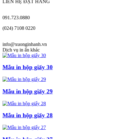
LIÊN HỆ ĐẶT HÀNG
091.723.0880
(024) 7108 0220
info@xuonginhanh.vn
Dịch vụ in ấn khác
Mẫu in hộp giấy 30
Mẫu in hộp giấy 29
Mẫu in hộp giấy 28