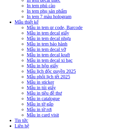
In tem decal thiếc
In tem phủ cào
In tem phụ sản phẩm
In tem 7 màu hologram
Mẫu thiết kế
Mẫu in tem qr code, Barcode
Mẫu in tem decal giấy
Mẫu in tem decal nhựa
Mẫu in tem bảo hành
Mẫu in tem decal vỡ
Mẫu in tem decal kraft
Mẫu in tem decal xi bạc
Mẫu in hộp giấy
Mẫu lịch độc quyền 2025
Mẫu phôi lịch tết 2025
Mẫu in sticker
Mẫu in túi giấy
Mẫu in tiêu đề thư
Mẫu in catalogue
Mẫu in tờ gấp
Mẫu in tờ rơi
Mẫu in card visit
Tin tức
Liên hệ