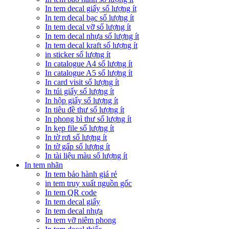
In tem decal giấy số lượng ít
In tem decal bạc số lượng ít
In tem decal vỡ số lượng ít
In tem decal nhựa số lượng ít
In tem decal kraft số lượng ít
in sticker số lượng ít
In catalogue A4 số lượng ít
In catalogue A5 số lượng ít
In card visit số lượng ít
In túi giấy số lượng ít
In hộp giấy số lượng ít
In tiêu đề thư số lượng ít
In phong bì thư số lượng ít
In kẹp file số lượng ít
In tờ rơi số lượng ít
In tờ gấp số lượng ít
In tài liệu màu số lượng ít
In tem nhãn
In tem bảo hành giá rẻ
in tem truy xuất nguồn gốc
In tem QR code
In tem decal giấy
In tem decal nhựa
In tem vỡ niêm phong