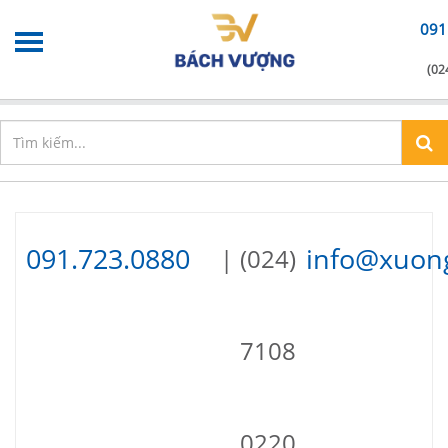
091
(02
Chào mừng bạn đến với
Xưởng in nhanh
info@xuonginhanh.vn
091.723.0880
info@xuon
(024)
7108
0220