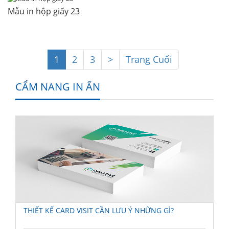
Mẫu in hộp giấy 23
1
2
3
>
Trang Cuối
CẨM NANG IN ẤN
THIẾT KẾ CARD VISIT CẦN LƯU Ý NHỮNG GÌ?