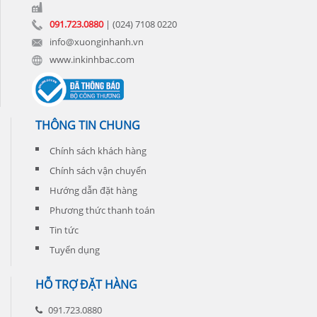
tôi
Chúng
nhất
tiếp
sẽ
tôi
đến
theo.
091.723.0880
| (024) 7108 0220
tư
còn
tay
vấn
info@xuonginhanh.vn
có
khách
cho
những
hàng
www.inkinhbac.com
quý
khuyến
khách
mại
sản
hấp
phẩm
dẫn
phù
đi
hợp
THÔNG TIN CHUNG
kèm
nhất
cho
với
Chính sách khách hàng
từng
chi
đơn
Chính sách vận chuyển
phí
hàng
thấp
quý
Hướng dẫn đặt hàng
nhất.
khách
Phương thức thanh toán
đặt
in
Tin tức
Tuyển dụng
HỖ TRỢ ĐẶT HÀNG
091.723.0880