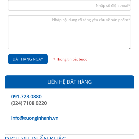
ĐẶT HÀNG NGAY
* Thông tin bắt buộc
LIÊN HỆ ĐẶT HÀNG
091.723.0880
(024) 7108 0220
info@xuonginhanh.vn
DỊCH VỤ IN ẤN KHÁC