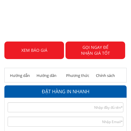
GỌI NGAY ĐỂ
XEM BÁO GIÁ
NHẬN GIÁ TỐT
Hướng dẫn
Hướng dãn
Phương thức
Chính sách
đặt hàng
thanh toán
giao hàng
hoàn tiền
ĐẶT HÀNG IN NHANH