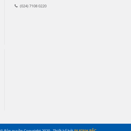
(024) 7108 0220
© Bản quyền Copyright 2020 - Thiết kế bởi
IN KINH BẮC