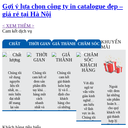
Gợi ý lựa chọn công ty in catalogue đẹp –
giá rẻ tại Hà Nội
< XEM THÊM >
Cam kết dịch vụ
KHUYẾN
CHẤT
THỜI GIAN
GIÁ THÀNH
CHĂM SÓC
MÃI
LƯỢNG
KHÁCH
HÀNG
Chúng tôi
Chúng tôi
Chúng tôi
sử dụng
cam kết sẽ
cam kết
nguyên
đem sản
giá thành
Với đội
liệu tốt
phẩm đến
luôn hợp
Ngoài
ngũ tư
nhất, máy
tay khách
lý và ổn
việc đem
vấn viên
móc hiện
hàng một
định cho
lại những
giàu kinh
đại nhất
cách
khách
sản phẩm
nghiệm,
để mang
nhanh
hàng cho
hoàn hảo
am hiểu
lại sản
nhất và
cả những
cho quý
về lĩnh
phẩm
đúng hẹn
đơn hàng
khách với
vực in ấn.
hoàn hảo
nhất
tiếp theo.
giá thành
Chúng tôi
nhất đến
hợp lý.
sẽ tư vấn
tay khách
Chúng tôi
cho quý
Khách hàng tiêu biểu