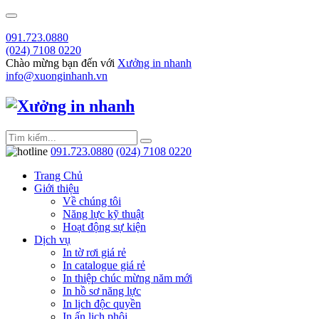
091.723.0880
(024) 7108 0220
Chào mừng bạn đến với
Xưởng in nhanh
info@xuonginhanh.vn
091.723.0880
(024) 7108 0220
Trang Chủ
Giới thiệu
Về chúng tôi
Năng lực kỹ thuật
Hoạt động sự kiện
Dịch vụ
In tờ rơi giá rẻ
In catalogue giá rẻ
In thiệp chúc mừng năm mới
In hồ sơ năng lực
In lịch độc quyền
In ấn lịch phôi