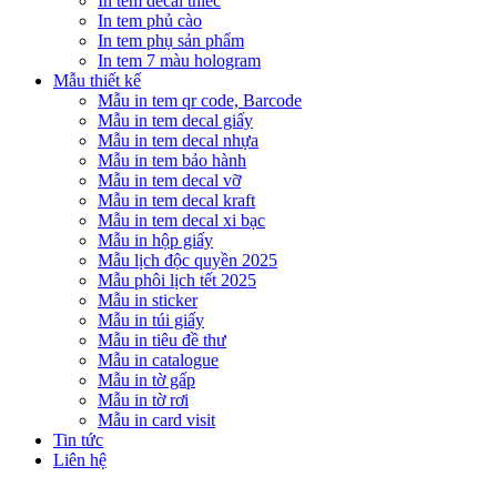
In tem decal thiếc
In tem phủ cào
In tem phụ sản phẩm
In tem 7 màu hologram
Mẫu thiết kế
Mẫu in tem qr code, Barcode
Mẫu in tem decal giấy
Mẫu in tem decal nhựa
Mẫu in tem bảo hành
Mẫu in tem decal vỡ
Mẫu in tem decal kraft
Mẫu in tem decal xi bạc
Mẫu in hộp giấy
Mẫu lịch độc quyền 2025
Mẫu phôi lịch tết 2025
Mẫu in sticker
Mẫu in túi giấy
Mẫu in tiêu đề thư
Mẫu in catalogue
Mẫu in tờ gấp
Mẫu in tờ rơi
Mẫu in card visit
Tin tức
Liên hệ