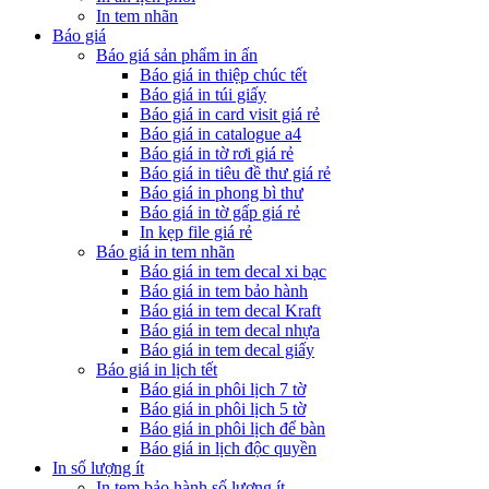
In tem nhãn
Báo giá
Báo giá sản phẩm in ấn
Báo giá in thiệp chúc tết
Báo giá in túi giấy
Báo giá in card visit giá rẻ
Báo giá in catalogue a4
Báo giá in tờ rơi giá rẻ
Báo giá in tiêu đề thư giá rẻ
Báo giá in phong bì thư
Báo giá in tờ gấp giá rẻ
In kẹp file giá rẻ
Báo giá in tem nhãn
Báo giá in tem decal xi bạc
Báo giá in tem bảo hành
Báo giá in tem decal Kraft
Báo giá in tem decal nhựa
Báo giá in tem decal giấy
Báo giá in lịch tết
Báo giá in phôi lịch 7 tờ
Báo giá in phôi lịch 5 tờ
Báo giá in phôi lịch để bàn
Báo giá in lịch độc quyền
In số lượng ít
In tem bảo hành số lượng ít