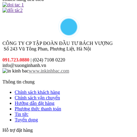
hàng
còn có
khách sản
những
phẩm phù
khuyến
hợp nhất
mại hấp
với chi phí
dẫn đi
thấp nhất.
kèm cho
từng đơn
hàng quý
khách đặt
CÔNG TY CP TẬP ĐOÀN ĐẦU TƯ BÁCH VƯỢNG
in
Số 243 Vũ Tông Phan, Phương Liệt, Hà Nội
091.723.0880
| (024) 7108 0220
info@xuonginhanh.vn
www.inkinhbac.com
Thông tin chung
Chính sách khách hàng
Chính sách vận chuyển
Hướng dẫn đặt hàng
Phương thức thanh toán
Tin tức
Tuyển dụng
Hỗ trợ đặt hàng