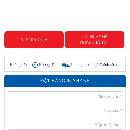
GỌI NGAY ĐỂ
XEM BÁO GIÁ
NHẬN GIÁ TỐT
Hướng dẫn
Hướng dãn
Phương thức
Chính sách
đặt hàng
thanh toán
giao hàng
hoàn tiền
ĐẶT HÀNG IN NHANH