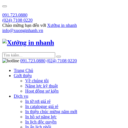
091.723.0880
(024) 7108 0220
Chào mừng bạn đến với
Xưởng in nhanh
info@xuonginhanh.vn
091.723.0880
(024) 7108 0220
Trang Chủ
Giới thiệu
Về chúng tôi
Năng lực kỹ thuật
Hoạt động sự kiện
Dịch vụ
In tờ rơi giá rẻ
In catalogue giá rẻ
In thiệp chúc mừng năm mới
In hồ sơ năng lực
In lịch độc quyền
In ấn lịch phôi