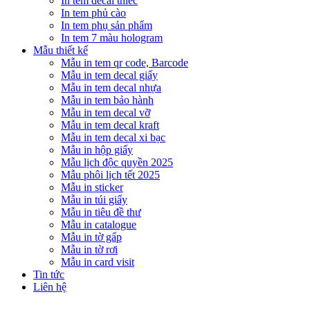
In tem decal thiếc
In tem phủ cào
In tem phụ sản phẩm
In tem 7 màu hologram
Mẫu thiết kế
Mẫu in tem qr code, Barcode
Mẫu in tem decal giấy
Mẫu in tem decal nhựa
Mẫu in tem bảo hành
Mẫu in tem decal vỡ
Mẫu in tem decal kraft
Mẫu in tem decal xi bạc
Mẫu in hộp giấy
Mẫu lịch độc quyền 2025
Mẫu phôi lịch tết 2025
Mẫu in sticker
Mẫu in túi giấy
Mẫu in tiêu đề thư
Mẫu in catalogue
Mẫu in tờ gấp
Mẫu in tờ rơi
Mẫu in card visit
Tin tức
Liên hệ