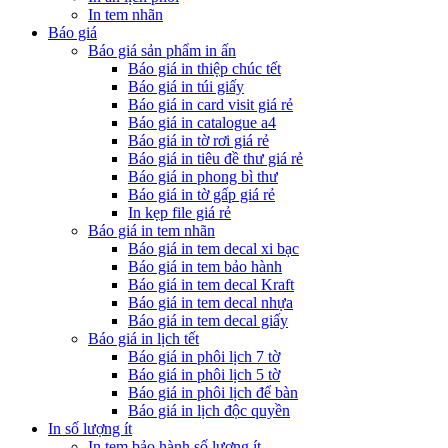
In tem nhãn
Báo giá
Báo giá sản phẩm in ấn
Báo giá in thiệp chúc tết
Báo giá in túi giấy
Báo giá in card visit giá rẻ
Báo giá in catalogue a4
Báo giá in tờ rơi giá rẻ
Báo giá in tiêu đề thư giá rẻ
Báo giá in phong bì thư
Báo giá in tờ gấp giá rẻ
In kẹp file giá rẻ
Báo giá in tem nhãn
Báo giá in tem decal xi bạc
Báo giá in tem bảo hành
Báo giá in tem decal Kraft
Báo giá in tem decal nhựa
Báo giá in tem decal giấy
Báo giá in lịch tết
Báo giá in phôi lịch 7 tờ
Báo giá in phôi lịch 5 tờ
Báo giá in phôi lịch để bàn
Báo giá in lịch độc quyền
In số lượng ít
In tem bảo hành số lượng ít