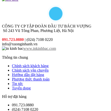
hợp nhất
mại hấp
với chi phí
dẫn đi
thấp nhất.
kèm cho
từng đơn
hàng quý
khách đặt
CÔNG TY CP TẬP ĐOÀN ĐẦU TƯ BÁCH VƯỢNG
in
Số 243 Vũ Tông Phan, Phương Liệt, Hà Nội
091.723.0880
| (024) 7108 0220
info@xuonginhanh.vn
www.inkinhbac.com
Thông tin chung
Chính sách khách hàng
Chính sách vận chuyển
Hướng dẫn đặt hàng
Phương thức thanh toán
Tin tức
Tuyển dụng
Hỗ trợ đặt hàng
091.723.0880
(024) 7108 0220