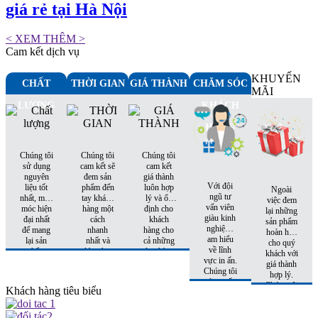
giá rẻ tại Hà Nội
< XEM THÊM >
Cam kết dịch vụ
KHUYẾN
CHẤT
THỜI GIAN
GIÁ THÀNH
CHĂM SÓC
MÃI
LƯỢNG
KHÁCH
HÀNG
Chúng tôi
Chúng tôi
Chúng tôi
sử dụng
cam kết sẽ
cam kết
nguyên
đem sản
giá thành
Với đội
liệu tốt
phẩm đến
luôn hợp
Ngoài
ngũ tư
nhất, máy
tay khách
lý và ổn
việc đem
vấn viên
móc hiện
hàng một
định cho
lại những
giàu kinh
đại nhất
cách
khách
sản phẩm
nghiệm,
để mang
nhanh
hàng cho
hoàn hảo
am hiểu
lại sản
nhất và
cả những
cho quý
về lĩnh
phẩm
đúng hẹn
đơn hàng
khách với
vực in ấn.
hoàn hảo
nhất
tiếp theo.
giá thành
Chúng tôi
nhất đến
hợp lý.
sẽ tư vấn
tay khách
Chúng tôi
Khách hàng tiêu biểu
cho quý
hàng
còn có
khách sản
những
phẩm phù
khuyến