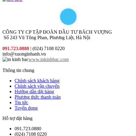
hợp nhất
mại hấp
với chi phí
dẫn đi
thấp nhất.
kèm cho
từng đơn
hàng quý
khách đặt
CÔNG TY CP TẬP ĐOÀN ĐẦU TƯ BÁCH VƯỢNG
in
Số 243 Vũ Tông Phan, Phương Liệt, Hà Nội
091.723.0880
| (024) 7108 0220
info@xuonginhanh.vn
www.inkinhbac.com
Thông tin chung
Chính sách khách hàng
Chính sách vận chuyển
Hướng dẫn đặt hàng
Phương thức thanh toán
Tin tức
Tuyển dụng
Hỗ trợ đặt hàng
091.723.0880
(024) 7108 0220