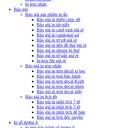
In tem nhãn
Báo giá
Báo giá sản phẩm in ấn
Báo giá in thiệp chúc tết
Báo giá in túi giấy
Báo giá in card visit giá rẻ
Báo giá in catalogue a4
Báo giá in tờ rơi giá rẻ
Báo giá in tiêu đề thư giá rẻ
Báo giá in phong bì thư
Báo giá in tờ gấp giá rẻ
In kẹp file giá rẻ
Báo giá in tem nhãn
Báo giá in tem decal xi bạc
Báo giá in tem bảo hành
Báo giá in tem decal Kraft
Báo giá in tem decal nhựa
Báo giá in tem decal giấy
Báo giá in lịch tết
Báo giá in phôi lịch 7 tờ
Báo giá in phôi lịch 5 tờ
Báo giá in phôi lịch để bàn
Báo giá in lịch độc quyền
In số lượng ít
In tem bảo hành số lượng ít