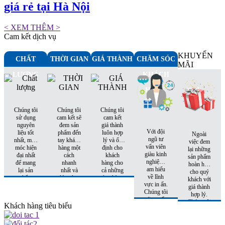
giá rẻ tại Hà Nội
< XEM THÊM >
Cam kết dịch vụ
KHUYẾN
CHẤT
THỜI GIAN
GIÁ THÀNH
CHĂM SÓC
MÃI
LƯỢNG
KHÁCH
HÀNG
Chúng tôi
Chúng tôi
Chúng tôi
sử dụng
cam kết sẽ
cam kết
nguyên
đem sản
giá thành
Với đội
liệu tốt
phẩm đến
luôn hợp
Ngoài
ngũ tư
nhất, máy
tay khách
lý và ổn
việc đem
vấn viên
móc hiện
hàng một
định cho
lại những
giàu kinh
đại nhất
cách
khách
sản phẩm
nghiệm,
để mang
nhanh
hàng cho
hoàn hảo
am hiểu
lại sản
nhất và
cả những
cho quý
về lĩnh
phẩm
đúng hẹn
đơn hàng
khách với
vực in ấn.
hoàn hảo
nhất
tiếp theo.
giá thành
Chúng tôi
nhất đến
hợp lý.
sẽ tư vấn
tay khách
Chúng tôi
Khách hàng tiêu biểu
cho quý
hàng
còn có
khách sản
những
phẩm phù
khuyến