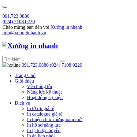
091.723.0880
(024) 7108 0220
Chào mừng bạn đến với
Xưởng in nhanh
info@xuonginhanh.vn
091.723.0880
(024) 7108 0220
Trang Chủ
Giới thiệu
Về chúng tôi
Năng lực kỹ thuật
Hoạt động sự kiện
Dịch vụ
In tờ rơi giá rẻ
In catalogue giá rẻ
In thiệp chúc mừng năm mới
In hồ sơ năng lực
In lịch độc quyền
In ấn lịch phôi