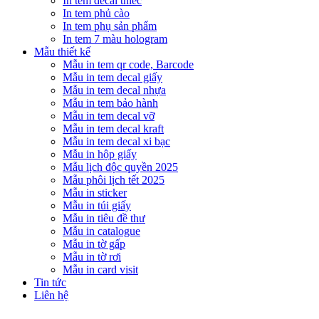
In tem decal thiếc
In tem phủ cào
In tem phụ sản phẩm
In tem 7 màu hologram
Mẫu thiết kế
Mẫu in tem qr code, Barcode
Mẫu in tem decal giấy
Mẫu in tem decal nhựa
Mẫu in tem bảo hành
Mẫu in tem decal vỡ
Mẫu in tem decal kraft
Mẫu in tem decal xi bạc
Mẫu in hộp giấy
Mẫu lịch độc quyền 2025
Mẫu phôi lịch tết 2025
Mẫu in sticker
Mẫu in túi giấy
Mẫu in tiêu đề thư
Mẫu in catalogue
Mẫu in tờ gấp
Mẫu in tờ rơi
Mẫu in card visit
Tin tức
Liên hệ