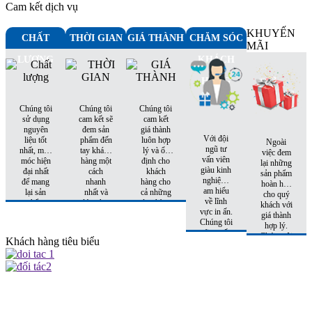
Cam kết dịch vụ
KHUYẾN
CHẤT
THỜI GIAN
GIÁ THÀNH
CHĂM SÓC
MÃI
LƯỢNG
KHÁCH
HÀNG
Chúng tôi
Chúng tôi
Chúng tôi
sử dụng
cam kết sẽ
cam kết
nguyên
đem sản
giá thành
Với đội
liệu tốt
phẩm đến
luôn hợp
Ngoài
ngũ tư
nhất, máy
tay khách
lý và ổn
việc đem
vấn viên
móc hiện
hàng một
định cho
lại những
giàu kinh
đại nhất
cách
khách
sản phẩm
nghiệm,
để mang
nhanh
hàng cho
hoàn hảo
am hiểu
lại sản
nhất và
cả những
cho quý
về lĩnh
phẩm
đúng hẹn
đơn hàng
khách với
vực in ấn.
hoàn hảo
nhất
tiếp theo.
giá thành
Chúng tôi
nhất đến
hợp lý.
sẽ tư vấn
tay khách
Chúng tôi
Khách hàng tiêu biểu
cho quý
hàng
còn có
khách sản
những
phẩm phù
khuyến
hợp nhất
mại hấp
với chi phí
dẫn đi
thấp nhất.
kèm cho
từng đơn