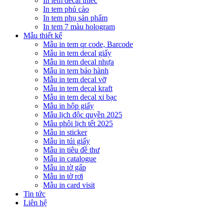
In tem decal thiếc
In tem phủ cào
In tem phụ sản phẩm
In tem 7 màu hologram
Mẫu thiết kế
Mẫu in tem qr code, Barcode
Mẫu in tem decal giấy
Mẫu in tem decal nhựa
Mẫu in tem bảo hành
Mẫu in tem decal vỡ
Mẫu in tem decal kraft
Mẫu in tem decal xi bạc
Mẫu in hộp giấy
Mẫu lịch độc quyền 2025
Mẫu phôi lịch tết 2025
Mẫu in sticker
Mẫu in túi giấy
Mẫu in tiêu đề thư
Mẫu in catalogue
Mẫu in tờ gấp
Mẫu in tờ rơi
Mẫu in card visit
Tin tức
Liên hệ