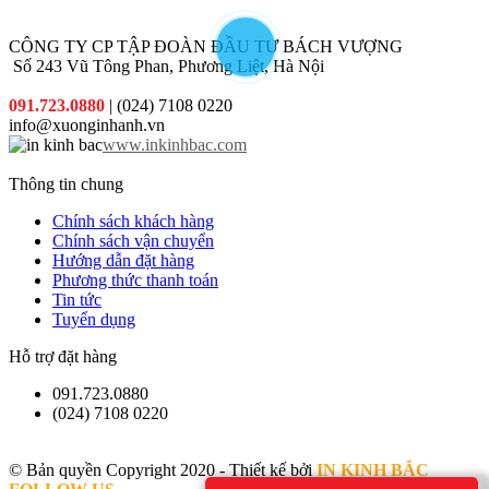
hàng quý
khách đặt
CÔNG TY CP TẬP ĐOÀN ĐẦU TƯ BÁCH VƯỢNG
in
Số 243 Vũ Tông Phan, Phương Liệt, Hà Nội
091.723.0880
| (024) 7108 0220
info@xuonginhanh.vn
www.inkinhbac.com
Thông tin chung
Chính sách khách hàng
Chính sách vận chuyển
Hướng dẫn đặt hàng
Phương thức thanh toán
Tin tức
Tuyển dụng
Hỗ trợ đặt hàng
091.723.0880
(024) 7108 0220
© Bản quyền Copyright 2020 - Thiết kế bởi
IN KINH BẮC