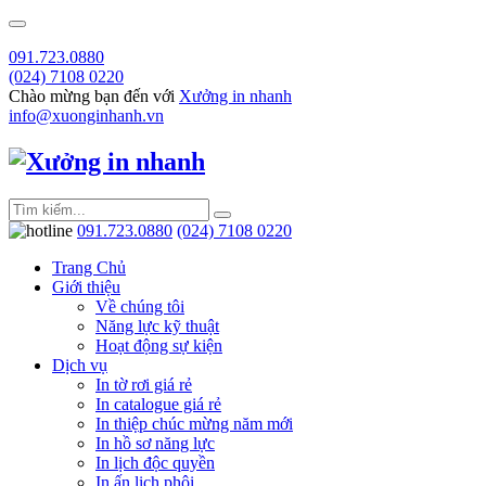
091.723.0880
(024) 7108 0220
Chào mừng bạn đến với
Xưởng in nhanh
info@xuonginhanh.vn
091.723.0880
(024) 7108 0220
Trang Chủ
Giới thiệu
Về chúng tôi
Năng lực kỹ thuật
Hoạt động sự kiện
Dịch vụ
In tờ rơi giá rẻ
In catalogue giá rẻ
In thiệp chúc mừng năm mới
In hồ sơ năng lực
In lịch độc quyền
In ấn lịch phôi