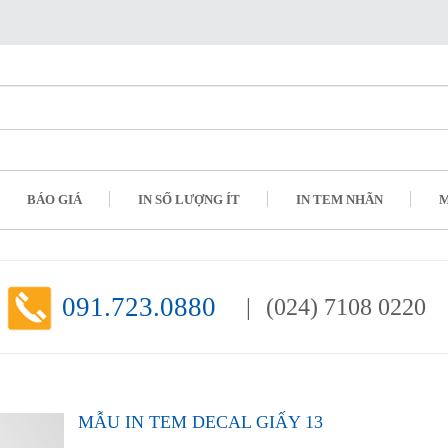
BÁO GIÁ
IN SỐ LƯỢNG ÍT
IN TEM NHÃN
M
091.723.0880
(024) 7108 0220
MẪU IN TEM DECAL GIẤY 13