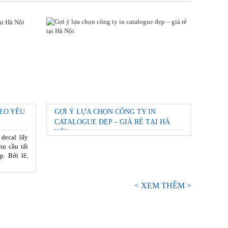
EO YÊU
GỢI Ý LỰA CHỌN CÔNG TY IN
CATALOGUE ĐẸP – GIÁ RẺ TẠI HÀ
NỘI
 decal lấy
hu cầu tất
p. Bởi lẽ,
< XEM THÊM >