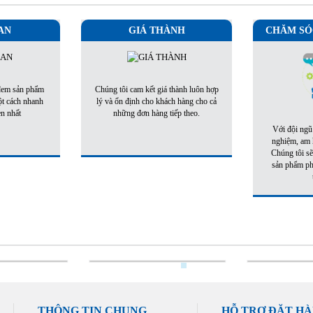
AN
GIÁ THÀNH
CHĂM SÓ
 đem sản phẩm
Chúng tôi cam kết giá thành luôn hợp
ột cách nhanh
lý và ổn định cho khách hàng cho cả
ẹn nhất
những đơn hàng tiếp theo.
Với đội ngũ
nghiệm, am h
Chúng tôi sẽ
sản phẩm phù
THÔNG TIN CHUNG
HỖ TRỢ ĐẶT H