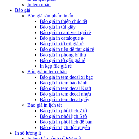
In tem nhãn
Báo giá
Báo giá sản phẩm in ấn
Báo giá in thiệp chúc tết
Báo giá in túi giấy
Báo giá in card visit giá rẻ
Báo giá in catalogue a4
Báo giá in tờ rơi giá rẻ
Báo giá in tiêu đề thư giá rẻ
Báo giá in phong bì thư
Báo giá in tờ gấp giá rẻ
In kẹp file giá rẻ
Báo giá in tem nhãn
Báo giá in tem decal xi bạc
Báo giá in tem bảo hành
Báo giá in tem decal Kraft
Báo giá in tem decal nhựa
Báo giá in tem decal giấy
Báo giá in lịch tết
Báo giá in phôi lịch 7 tờ
Báo giá in phôi lịch 5 tờ
Báo giá in phôi lịch để bàn
Báo giá in lịch độc quyền
In số lượng ít
In tem bảo hành số lượng ít