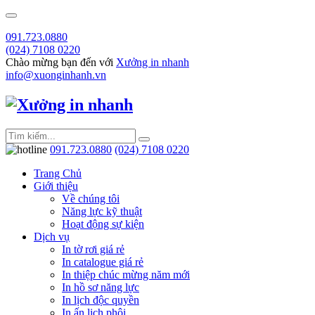
091.723.0880
(024) 7108 0220
Chào mừng bạn đến với
Xưởng in nhanh
info@xuonginhanh.vn
091.723.0880
(024) 7108 0220
Trang Chủ
Giới thiệu
Về chúng tôi
Năng lực kỹ thuật
Hoạt động sự kiện
Dịch vụ
In tờ rơi giá rẻ
In catalogue giá rẻ
In thiệp chúc mừng năm mới
In hồ sơ năng lực
In lịch độc quyền
In ấn lịch phôi