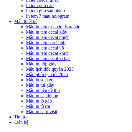
In tem decal thiếc
In tem phủ cào
In tem phụ sản phẩm
In tem 7 màu hologram
Mẫu thiết kế
Mẫu in tem qr code, Barcode
Mẫu in tem decal giấy
Mẫu in tem decal nhựa
Mẫu in tem bảo hành
Mẫu in tem decal vỡ
Mẫu in tem decal kraft
Mẫu in tem decal xi bạc
Mẫu in hộp giấy
Mẫu lịch độc quyền 2025
Mẫu phôi lịch tết 2025
Mẫu in sticker
Mẫu in túi giấy
Mẫu in tiêu đề thư
Mẫu in catalogue
Mẫu in tờ gấp
Mẫu in tờ rơi
Mẫu in card visit
Tin tức
Liên hệ