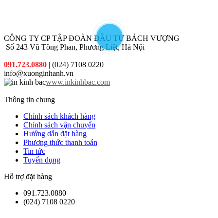
dẫn đi
thấp nhất.
kèm cho
từng đơn
hàng quý
khách đặt
CÔNG TY CP TẬP ĐOÀN ĐẦU TƯ BÁCH VƯỢNG
in
Số 243 Vũ Tông Phan, Phương Liệt, Hà Nội
091.723.0880
| (024) 7108 0220
info@xuonginhanh.vn
www.inkinhbac.com
Thông tin chung
Chính sách khách hàng
Chính sách vận chuyển
Hướng dẫn đặt hàng
Phương thức thanh toán
Tin tức
Tuyển dụng
Hỗ trợ đặt hàng
091.723.0880
(024) 7108 0220