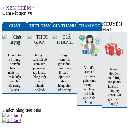
< XEM THÊM >
Cam kết dịch vụ
KHUYẾN
CHẤT
THỜI GIAN
GIÁ THÀNH
CHĂM SÓC
MÃI
LƯỢNG
KHÁCH
HÀNG
Chúng tôi
Chúng tôi
Chúng tôi
sử dụng
cam kết sẽ
cam kết
nguyên
đem sản
giá thành
Với đội
liệu tốt
phẩm đến
luôn hợp
Ngoài
ngũ tư
nhất, máy
tay khách
lý và ổn
việc đem
vấn viên
móc hiện
hàng một
định cho
lại những
giàu kinh
đại nhất
cách
khách
sản phẩm
nghiệm,
để mang
nhanh
hàng cho
hoàn hảo
am hiểu
lại sản
nhất và
cả những
cho quý
về lĩnh
phẩm
đúng hẹn
đơn hàng
khách với
vực in ấn.
hoàn hảo
nhất
tiếp theo.
giá thành
Chúng tôi
nhất đến
hợp lý.
sẽ tư vấn
tay khách
Chúng tôi
Khách hàng tiêu biểu
cho quý
hàng
còn có
khách sản
những
phẩm phù
khuyến
hợp nhất
mại hấp
với chi phí