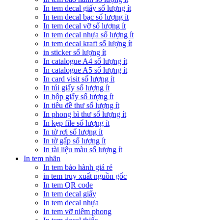
In tem decal giấy số lượng ít
In tem decal bạc số lượng ít
In tem decal vỡ số lượng ít
In tem decal nhựa số lượng ít
In tem decal kraft số lượng ít
in sticker số lượng ít
In catalogue A4 số lượng ít
In catalogue A5 số lượng ít
In card visit số lượng ít
In túi giấy số lượng ít
In hộp giấy số lượng ít
In tiêu đề thư số lượng ít
In phong bì thư số lượng ít
In kẹp file số lượng ít
In tờ rơi số lượng ít
In tờ gấp số lượng ít
In tài liệu màu số lượng ít
In tem nhãn
In tem bảo hành giá rẻ
in tem truy xuất nguồn gốc
In tem QR code
In tem decal giấy
In tem decal nhựa
In tem vỡ niêm phong