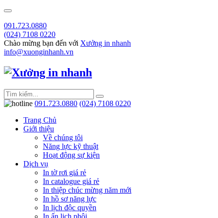
091.723.0880
(024) 7108 0220
Chào mừng bạn đến với
Xưởng in nhanh
info@xuonginhanh.vn
091.723.0880
(024) 7108 0220
Trang Chủ
Giới thiệu
Về chúng tôi
Năng lực kỹ thuật
Hoạt động sự kiện
Dịch vụ
In tờ rơi giá rẻ
In catalogue giá rẻ
In thiệp chúc mừng năm mới
In hồ sơ năng lực
In lịch độc quyền
In ấn lịch phôi