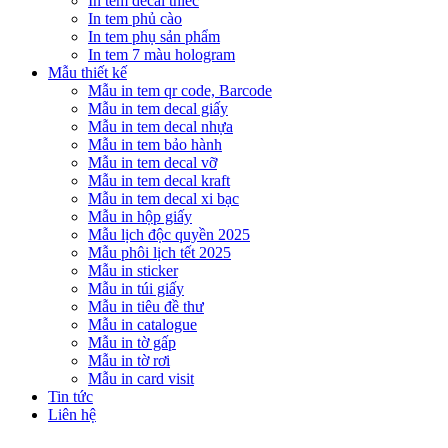
In tem decal thiếc
In tem phủ cào
In tem phụ sản phẩm
In tem 7 màu hologram
Mẫu thiết kế
Mẫu in tem qr code, Barcode
Mẫu in tem decal giấy
Mẫu in tem decal nhựa
Mẫu in tem bảo hành
Mẫu in tem decal vỡ
Mẫu in tem decal kraft
Mẫu in tem decal xi bạc
Mẫu in hộp giấy
Mẫu lịch độc quyền 2025
Mẫu phôi lịch tết 2025
Mẫu in sticker
Mẫu in túi giấy
Mẫu in tiêu đề thư
Mẫu in catalogue
Mẫu in tờ gấp
Mẫu in tờ rơi
Mẫu in card visit
Tin tức
Liên hệ