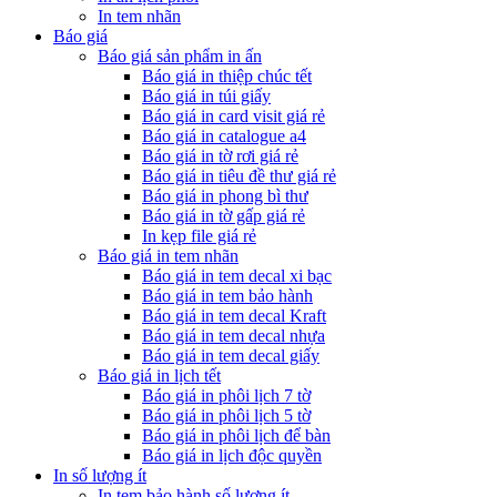
In tem nhãn
Báo giá
Báo giá sản phẩm in ấn
Báo giá in thiệp chúc tết
Báo giá in túi giấy
Báo giá in card visit giá rẻ
Báo giá in catalogue a4
Báo giá in tờ rơi giá rẻ
Báo giá in tiêu đề thư giá rẻ
Báo giá in phong bì thư
Báo giá in tờ gấp giá rẻ
In kẹp file giá rẻ
Báo giá in tem nhãn
Báo giá in tem decal xi bạc
Báo giá in tem bảo hành
Báo giá in tem decal Kraft
Báo giá in tem decal nhựa
Báo giá in tem decal giấy
Báo giá in lịch tết
Báo giá in phôi lịch 7 tờ
Báo giá in phôi lịch 5 tờ
Báo giá in phôi lịch để bàn
Báo giá in lịch độc quyền
In số lượng ít
In tem bảo hành số lượng ít