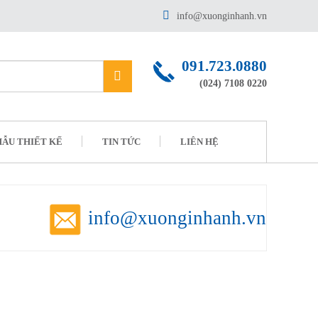
info@xuonginhanh.vn
091.723.0880
(024) 7108 0220
ẪU THIẾT KẾ
TIN TỨC
LIÊN HỆ
info@xuonginhanh.vn