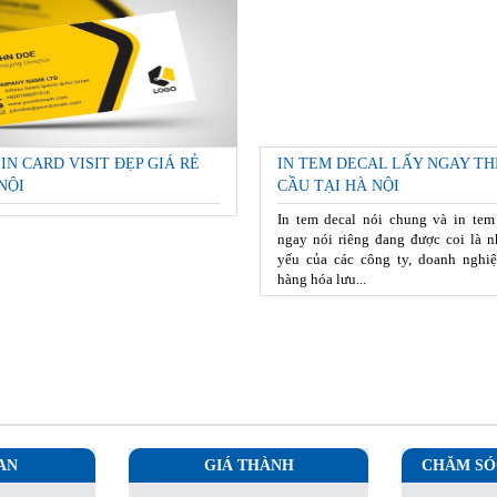
 IN CARD VISIT ĐẸP GIÁ RẺ
IN TEM DECAL LẤY NGAY TH
NỘI
CẦU TẠI HÀ NỘI
In tem decal nói chung và in tem
ngay nói riêng đang được coi là n
yếu của các công ty, doanh nghiệ
hàng hóa lưu...
AN
GIÁ THÀNH
CHĂM SÓ