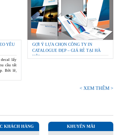
EO YÊU
GỢI Ý LỰA CHỌN CÔNG TY IN
CATALOGUE ĐẸP – GIÁ RẺ TẠI HÀ
NỘI
 decal lấy
hu cầu tất
p. Bởi lẽ,
< XEM THÊM >
C KHÁCH HÀNG
KHUYẾN MÃI