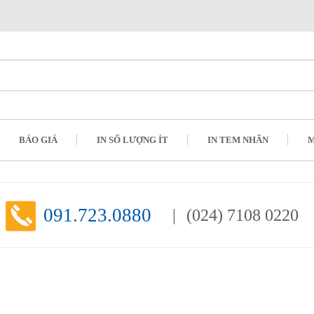
BÁO GIÁ
IN SỐ LƯỢNG ÍT
IN TEM NHÃN
M
091.723.0880
(024) 7108 0220