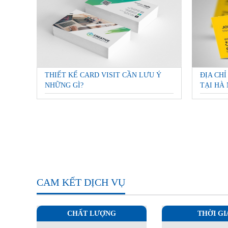
THIẾT KẾ CARD VISIT CẦN LƯU Ý
ĐỊA CHỈ
NHỮNG GÌ?
TẠI HÀ 
CAM KẾT DỊCH VỤ
CHẤT LƯỢNG
THỜI GI