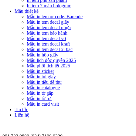
In tem phụ sản phẩm
In tem 7 màu hologram
Mẫu thiết kế
Mẫu in tem qr code, Barcode
Mẫu in tem decal giấy
Mẫu in tem decal nhựa
Mẫu in tem bảo hành
Mẫu in tem decal vỡ
Mẫu in tem decal kraft
Mẫu in tem decal xi bạc
Mẫu in hộp giấy
Mẫu lịch độc quyền 2025
Mẫu phôi lịch tết 2025
Mẫu in sticker
Mẫu in túi giấy
Mẫu in tiêu đề thư
Mẫu in catalogue
Mẫu in tờ gấp
Mẫu in tờ rơi
Mẫu in card visit
Tin tức
Liên hệ