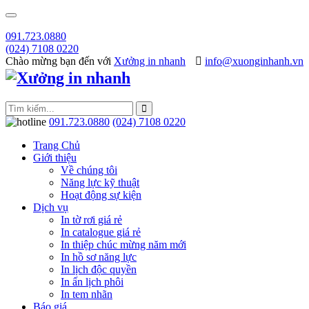
091.723.0880
(024) 7108 0220
Chào mừng bạn đến với
Xưởng in nhanh
info@xuonginhanh.vn
091.723.0880
(024) 7108 0220
Trang Chủ
Giới thiệu
Về chúng tôi
Năng lực kỹ thuật
Hoạt động sự kiện
Dịch vụ
In tờ rơi giá rẻ
In catalogue giá rẻ
In thiệp chúc mừng năm mới
In hồ sơ năng lực
In lịch độc quyền
In ấn lịch phôi
In tem nhãn
Báo giá