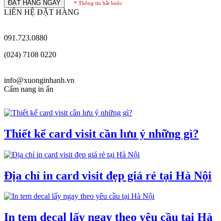
ĐẶT HÀNG NGAY
* Thông tin bắt buộc
LIÊN HỆ ĐẶT HÀNG
091.723.0880
(024) 7108 0220
info@xuonginhanh.vn
Cẩm nang in ấn
Thiết kế card visit cần lưu ý những gì?
Địa chỉ in card visit đẹp giá rẻ tại Hà Nội
In tem decal lấy ngay theo yêu cầu tại Hà