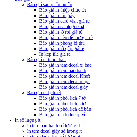
Báo giá sản phẩm in ấn
Báo giá in thiệp chúc tết
Báo giá in túi giấy
Báo giá in card visit giá rẻ
Báo giá in catalogue a4
Báo giá in tờ rơi giá rẻ
Báo giá in tiêu đề thư giá rẻ
Báo giá in phong bì thư
Báo giá in tờ gấp giá rẻ
In kẹp file giá rẻ
Báo giá in tem nhãn
Báo giá in tem decal xi bạc
Báo giá in tem bảo hành
Báo giá in tem decal Kraft
Báo giá in tem decal nhựa
Báo giá in tem decal giấy
Báo giá in lịch tết
Báo giá in phôi lịch 7 tờ
Báo giá in phôi lịch 5 tờ
Báo giá in phôi lịch để bàn
Báo giá in lịch độc quyền
In số lượng ít
In tem bảo hành số lượng ít
In tem decal giấy số lượng ít
In tem decal bạc số lượng ít