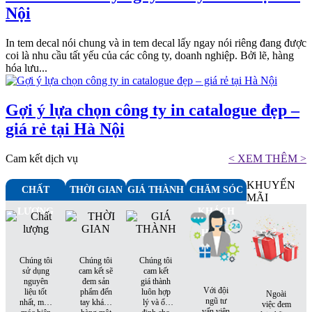
Nội
In tem decal nói chung và in tem decal lấy ngay nói riêng đang được
coi là nhu cầu tất yếu của các công ty, doanh nghiệp. Bởi lẽ, hàng
hóa lưu...
Gợi ý lựa chọn công ty in catalogue đẹp –
giá rẻ tại Hà Nội
Cam kết dịch vụ
< XEM THÊM >
KHUYẾN
CHẤT
THỜI GIAN
GIÁ THÀNH
CHĂM SÓC
MÃI
LƯỢNG
KHÁCH
HÀNG
Chúng tôi
Chúng tôi
Chúng tôi
sử dụng
cam kết sẽ
cam kết
nguyên
đem sản
giá thành
Với đội
liệu tốt
phẩm đến
luôn hợp
Ngoài
ngũ tư
nhất, máy
tay khách
lý và ổn
việc đem
vấn viên