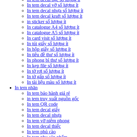
In tem decal vỡ số lượng ít
In tem decal nhựa số lượng ít
In tem decal kraft số lượng ít
in sticker số lượng ít
In catalogue A4 số lượng ít
In catalogue A5 số lượng ít
In card visit số lượng ít
In túi giấy số lượng ít
In hộp giấy số lượng ít
In tiêu đề thư số lượng ít
In phong bì thư số lượng ít
In kẹp file số lượng ít
In tờ rơi số lượng ít
In tờ gấp số lượng ít
In tài liệu màu số lượng ít
In tem nhãn
In tem bảo hành giá rẻ
in tem truy xuất nguồn gốc
In tem QR code
In tem decal giấy
In tem decal nhựa
In tem vỡ niêm phong
In tem decal thiếc
In tem phủ cào