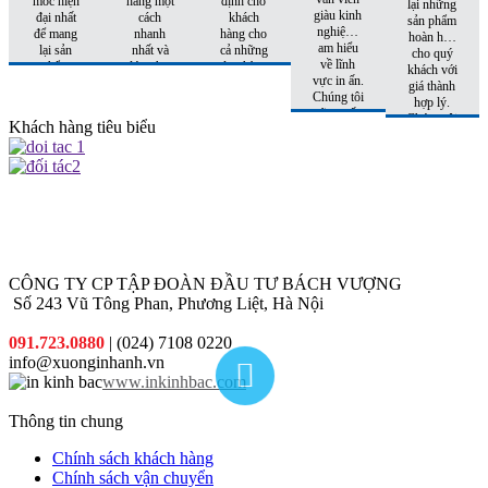
móc hiện
hàng một
định cho
lại những
giàu kinh
đại nhất
cách
khách
sản phẩm
nghiệm,
để mang
nhanh
hàng cho
hoàn hảo
am hiểu
lại sản
nhất và
cả những
cho quý
về lĩnh
phẩm
đúng hẹn
đơn hàng
khách với
vực in ấn.
hoàn hảo
nhất
tiếp theo.
giá thành
Chúng tôi
nhất đến
hợp lý.
sẽ tư vấn
tay khách
Chúng tôi
Khách hàng tiêu biểu
cho quý
hàng
còn có
khách sản
những
phẩm phù
khuyến
hợp nhất
mại hấp
với chi phí
dẫn đi
thấp nhất.
kèm cho
từng đơn
hàng quý
khách đặt
CÔNG TY CP TẬP ĐOÀN ĐẦU TƯ BÁCH VƯỢNG
in
Số 243 Vũ Tông Phan, Phương Liệt, Hà Nội
091.723.0880
| (024) 7108 0220
info@xuonginhanh.vn
www.inkinhbac.com
Thông tin chung
Chính sách khách hàng
Chính sách vận chuyển