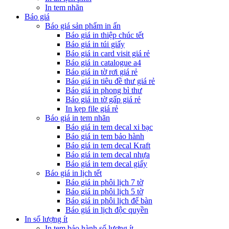
In tem nhãn
Báo giá
Báo giá sản phẩm in ấn
Báo giá in thiệp chúc tết
Báo giá in túi giấy
Báo giá in card visit giá rẻ
Báo giá in catalogue a4
Báo giá in tờ rơi giá rẻ
Báo giá in tiêu đề thư giá rẻ
Báo giá in phong bì thư
Báo giá in tờ gấp giá rẻ
In kẹp file giá rẻ
Báo giá in tem nhãn
Báo giá in tem decal xi bạc
Báo giá in tem bảo hành
Báo giá in tem decal Kraft
Báo giá in tem decal nhựa
Báo giá in tem decal giấy
Báo giá in lịch tết
Báo giá in phôi lịch 7 tờ
Báo giá in phôi lịch 5 tờ
Báo giá in phôi lịch để bàn
Báo giá in lịch độc quyền
In số lượng ít
In tem bảo hành số lượng ít