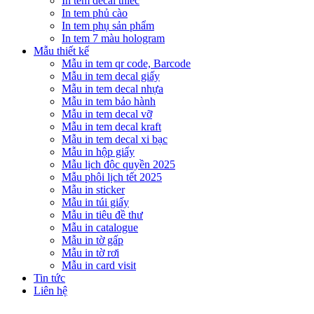
In tem decal thiếc
In tem phủ cào
In tem phụ sản phẩm
In tem 7 màu hologram
Mẫu thiết kế
Mẫu in tem qr code, Barcode
Mẫu in tem decal giấy
Mẫu in tem decal nhựa
Mẫu in tem bảo hành
Mẫu in tem decal vỡ
Mẫu in tem decal kraft
Mẫu in tem decal xi bạc
Mẫu in hộp giấy
Mẫu lịch độc quyền 2025
Mẫu phôi lịch tết 2025
Mẫu in sticker
Mẫu in túi giấy
Mẫu in tiêu đề thư
Mẫu in catalogue
Mẫu in tờ gấp
Mẫu in tờ rơi
Mẫu in card visit
Tin tức
Liên hệ