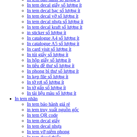
In tem decal giấy số lượng ít
In tem decal bạc số lượng ít
In tem decal vỡ số lượng ít
In tem decal nhựa số lượng ít
In tem decal kraft số lượng ít
in sticker số lượng ít
In catalogue A4 số lượng ít
In catalogue A5 số lượng ít
In card visit số lượng ít
In túi giấy số lượng ít
In hộp giấy số lượng ít
In tiêu đề thư số lượng ít
In phong bì thư số lượng ít
In kẹp file số lượng ít
In tờ rơi số lượng ít
In tờ gấp số lượng ít
In tài liệu màu số lượng ít
In tem nhãn
In tem bảo hành giá rẻ
in tem truy xuất nguồn gốc
In tem QR code
In tem decal giấy
In tem decal nhựa
In tem vỡ niêm phong