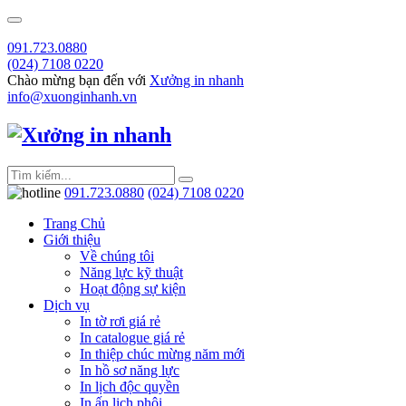
091.723.0880
(024) 7108 0220
Chào mừng bạn đến với
Xưởng in nhanh
info@xuonginhanh.vn
091.723.0880
(024) 7108 0220
Trang Chủ
Giới thiệu
Về chúng tôi
Năng lực kỹ thuật
Hoạt động sự kiện
Dịch vụ
In tờ rơi giá rẻ
In catalogue giá rẻ
In thiệp chúc mừng năm mới
In hồ sơ năng lực
In lịch độc quyền
In ấn lịch phôi