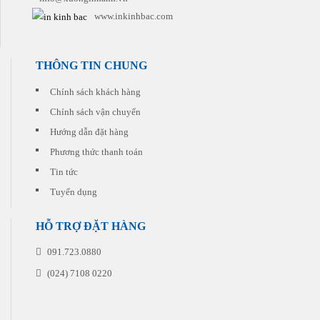
phẩm
hấp
www.inkinhbac.com
phù
dẫn
hợp
đi
nhất
kèm
với
cho
THÔNG TIN CHUNG
chi
từng
phí
đơn
thấp
Chính sách khách hàng
hàng
nhất.
quý
Chính sách vận chuyển
khách
Hướng dẫn đặt hàng
đặt
in
Phương thức thanh toán
Tin tức
Tuyển dụng
HỖ TRỢ ĐẶT HÀNG
091.723.0880
(024) 7108 0220