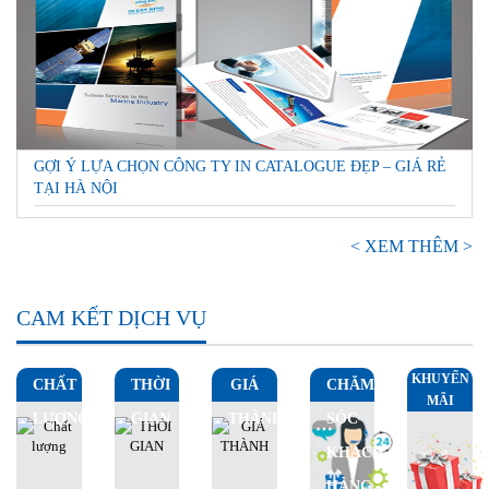
GỢI Ý LỰA CHỌN CÔNG TY IN CATALOGUE ĐẸP – GIÁ RẺ
TẠI HÀ NỘI
< XEM THÊM >
CAM KẾT DỊCH VỤ
KHUYẾN
CHẤT
THỜI
GIÁ
CHĂM
MÃI
LƯỢNG
GIAN
THÀNH
SÓC
KHÁCH
HÀNG