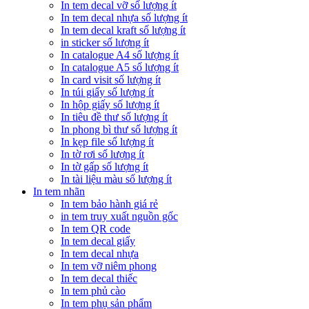
In tem decal vỡ số lượng ít
In tem decal nhựa số lượng ít
In tem decal kraft số lượng ít
in sticker số lượng ít
In catalogue A4 số lượng ít
In catalogue A5 số lượng ít
In card visit số lượng ít
In túi giấy số lượng ít
In hộp giấy số lượng ít
In tiêu đề thư số lượng ít
In phong bì thư số lượng ít
In kẹp file số lượng ít
In tờ rơi số lượng ít
In tờ gấp số lượng ít
In tài liệu màu số lượng ít
In tem nhãn
In tem bảo hành giá rẻ
in tem truy xuất nguồn gốc
In tem QR code
In tem decal giấy
In tem decal nhựa
In tem vỡ niêm phong
In tem decal thiếc
In tem phủ cào
In tem phụ sản phẩm