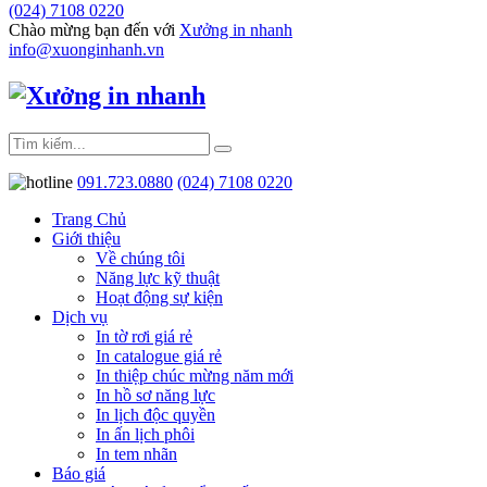
(024) 7108 0220
Chào mừng bạn đến với
Xưởng in nhanh
info@xuonginhanh.vn
091.723.0880
(024) 7108 0220
Trang Chủ
Giới thiệu
Về chúng tôi
Năng lực kỹ thuật
Hoạt động sự kiện
Dịch vụ
In tờ rơi giá rẻ
In catalogue giá rẻ
In thiệp chúc mừng năm mới
In hồ sơ năng lực
In lịch độc quyền
In ấn lịch phôi
In tem nhãn
Báo giá