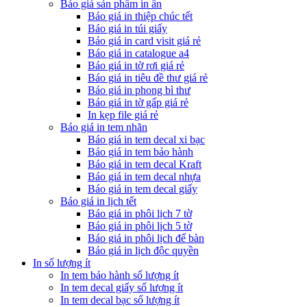
Báo giá sản phẩm in ấn
Báo giá in thiệp chúc tết
Báo giá in túi giấy
Báo giá in card visit giá rẻ
Báo giá in catalogue a4
Báo giá in tờ rơi giá rẻ
Báo giá in tiêu đề thư giá rẻ
Báo giá in phong bì thư
Báo giá in tờ gấp giá rẻ
In kẹp file giá rẻ
Báo giá in tem nhãn
Báo giá in tem decal xi bạc
Báo giá in tem bảo hành
Báo giá in tem decal Kraft
Báo giá in tem decal nhựa
Báo giá in tem decal giấy
Báo giá in lịch tết
Báo giá in phôi lịch 7 tờ
Báo giá in phôi lịch 5 tờ
Báo giá in phôi lịch để bàn
Báo giá in lịch độc quyền
In số lượng ít
In tem bảo hành số lượng ít
In tem decal giấy số lượng ít
In tem decal bạc số lượng ít