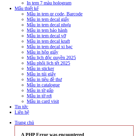
In tem 7 màu hologram
Mẫu thiết kế
Mẫu in tem qr code, Barcode
Mẫu in tem decal giấy
Mẫu in tem decal nhựa
Mẫu in tem bảo hành
Mẫu in tem decal vỡ
Mẫu in tem decal kraft
Mẫu in tem decal xi bạc
Mẫu in hộp giấy
Mẫu lịch độc quyền 2025
Mẫu phôi lịch tết 2025
Mẫu in sticker
Mẫu in túi giấy
Mẫu in tiêu đề thư
Mẫu in catalogue
Mẫu in tờ gấp
Mẫu in tờ rơi
Mẫu in card visit
Tin tức
Liên hệ
Trang chủ
A PHP Error was encountered