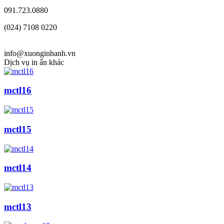
091.723.0880
(024) 7108 0220
info@xuonginhanh.vn
Dịch vụ in ấn khác
mctl16
mctl15
mctl14
mctl13