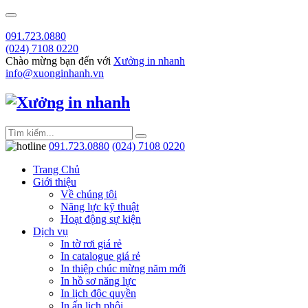
091.723.0880
(024) 7108 0220
Chào mừng bạn đến với
Xưởng in nhanh
info@xuonginhanh.vn
091.723.0880
(024) 7108 0220
Trang Chủ
Giới thiệu
Về chúng tôi
Năng lực kỹ thuật
Hoạt động sự kiện
Dịch vụ
In tờ rơi giá rẻ
In catalogue giá rẻ
In thiệp chúc mừng năm mới
In hồ sơ năng lực
In lịch độc quyền
In ấn lịch phôi