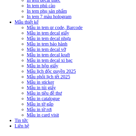
In tem decal thiếc
In tem phủ cào
In tem phụ sản phẩm
In tem 7 màu hologram
Mẫu thiết kế
Mẫu in tem qr code, Barcode
Mẫu in tem decal giấy
Mẫu in tem decal nhựa
Mẫu in tem bảo hành
Mẫu in tem decal vỡ
Mẫu in tem decal kraft
Mẫu in tem decal xi bạc
Mẫu in hộp giấy
Mẫu lịch độc quyền 2025
Mẫu phôi lịch tết 2025
Mẫu in sticker
Mẫu in túi giấy
Mẫu in tiêu đề thư
Mẫu in catalogue
Mẫu in tờ gấp
Mẫu in tờ rơi
Mẫu in card visit
Tin tức
Liên hệ