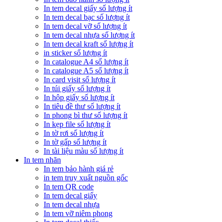
In tem decal giấy số lượng ít
In tem decal bạc số lượng ít
In tem decal vỡ số lượng ít
In tem decal nhựa số lượng ít
In tem decal kraft số lượng ít
in sticker số lượng ít
In catalogue A4 số lượng ít
In catalogue A5 số lượng ít
In card visit số lượng ít
In túi giấy số lượng ít
In hộp giấy số lượng ít
In tiêu đề thư số lượng ít
In phong bì thư số lượng ít
In kẹp file số lượng ít
In tờ rơi số lượng ít
In tờ gấp số lượng ít
In tài liệu màu số lượng ít
In tem nhãn
In tem bảo hành giá rẻ
in tem truy xuất nguồn gốc
In tem QR code
In tem decal giấy
In tem decal nhựa
In tem vỡ niêm phong