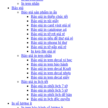
In tem nhãn
Báo giá
Báo giá sản phẩm in ấn
Báo giá in thiệp chúc tết
Báo giá in túi giấy
Báo giá in card visit giá rẻ
Báo giá in catalogue a4
Báo giá in tờ rơi giá rẻ
Báo giá in tiêu đề thư giá rẻ
Báo giá in phong bì thư
Báo giá in tờ gấp giá rẻ
In kẹp file giá rẻ
Báo giá in tem nhãn
Báo giá in tem decal xi bạc
Báo giá in tem bảo hành
Báo giá in tem decal Kraft
Báo giá in tem decal nhựa
Báo giá in tem decal giấy
Báo giá in lịch tết
Báo giá in phôi lịch 7 tờ
Báo giá in phôi lịch 5 tờ
Báo giá in phôi lịch để bàn
Báo giá in lịch độc quyền
In số lượng ít
In tem bảo hành số lượng ít