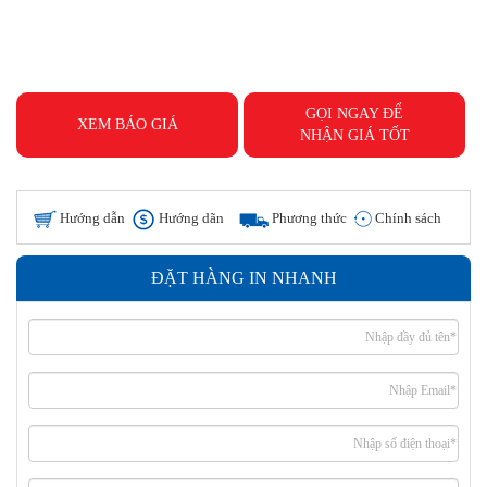
GỌI NGAY ĐỂ
XEM BÁO GIÁ
NHẬN GIÁ TỐT
Hướng dẫn
Hướng dãn
Phương thức
Chính sách
đặt hàng
thanh toán
giao hàng
hoàn tiền
ĐẶT HÀNG IN NHANH