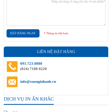
ĐẶT HÀNG NGAY
* Thông tin bắt buộc
LIÊN HỆ ĐẶT HÀNG
091.723.0880
(024) 7108 0220
info@xuonginhanh.vn
DỊCH VỤ IN ẤN KHÁC