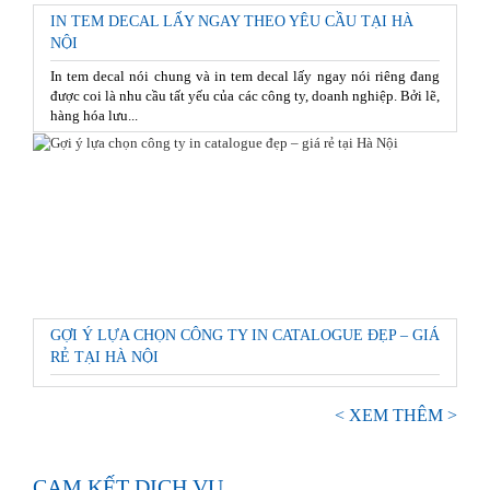
IN TEM DECAL LẤY NGAY THEO YÊU CẦU TẠI HÀ
NỘI
In tem decal nói chung và in tem decal lấy ngay nói riêng đang
được coi là nhu cầu tất yếu của các công ty, doanh nghiệp. Bởi lẽ,
hàng hóa lưu...
GỢI Ý LỰA CHỌN CÔNG TY IN CATALOGUE ĐẸP – GIÁ
RẺ TẠI HÀ NỘI
< XEM THÊM >
CAM KẾT DỊCH VỤ