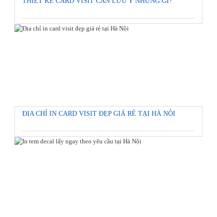
THIẾT KẾ CARD VISIT CẦN LƯU Ý NHỮNG GÌ?
ĐỊA CHỈ IN CARD VISIT ĐẸP GIÁ RẺ TẠI HÀ NỘI