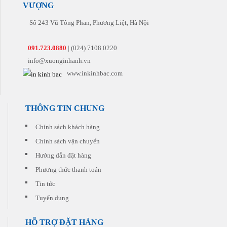
phẩm
đúng
những
ấn.
VƯỢNG
hợp
hoàn
hẹn
đơn
Chúng
lý.
hảo
nhất
hàng
tôi
Số 243 Vũ Tông Phan, Phương Liệt, Hà Nội
Chúng
nhất
tiếp
sẽ
tôi
đến
theo.
tư
còn
tay
vấn
091.723.0880
| (024) 7108 0220
có
khách
cho
những
info@xuonginhanh.vn
hàng
quý
khuyến
khách
www.inkinhbac.com
mại
sản
hấp
phẩm
dẫn
phù
đi
hợp
THÔNG TIN CHUNG
kèm
nhất
cho
với
Chính sách khách hàng
từng
chi
đơn
Chính sách vận chuyển
phí
hàng
thấp
quý
Hướng dẫn đặt hàng
nhất.
khách
Phương thức thanh toán
đặt
in
Tin tức
Tuyển dụng
HỖ TRỢ ĐẶT HÀNG