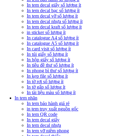
In tem decal giấy số lượng ít
In tem decal bạc số lượng ít
In tem decal vỡ số lượng ít
In tem decal nhựa số lượng ít
In tem decal kraft số lượng ít
in sticker số lượng ít
In catalogue A4 số lượng ít
In catalogue A5 số lượng ít
In card visit số lượng ít
In túi giấy số lượng ít
In hộp giấy số lượng ít
In tiêu đề thư số lượng ít
In phong bì thư số lượng ít
In kẹp file số lượng ít
In tờ rơi số lượng ít
In tờ gấp số lượng ít
In tài liệu màu số lượng ít
In tem nhãn
In tem bảo hành giá rẻ
in tem truy xuất nguồn gốc
In tem QR code
In tem decal giấy
In tem decal nhựa
In tem vỡ niêm phong