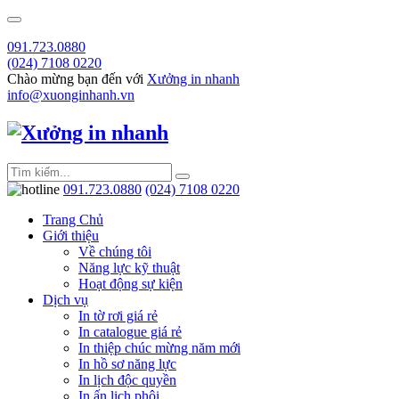
091.723.0880
(024) 7108 0220
Chào mừng bạn đến với
Xưởng in nhanh
info@xuonginhanh.vn
091.723.0880
(024) 7108 0220
Trang Chủ
Giới thiệu
Về chúng tôi
Năng lực kỹ thuật
Hoạt động sự kiện
Dịch vụ
In tờ rơi giá rẻ
In catalogue giá rẻ
In thiệp chúc mừng năm mới
In hồ sơ năng lực
In lịch độc quyền
In ấn lịch phôi