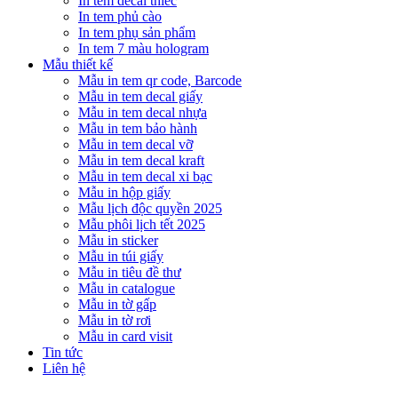
In tem decal thiếc
In tem phủ cào
In tem phụ sản phẩm
In tem 7 màu hologram
Mẫu thiết kế
Mẫu in tem qr code, Barcode
Mẫu in tem decal giấy
Mẫu in tem decal nhựa
Mẫu in tem bảo hành
Mẫu in tem decal vỡ
Mẫu in tem decal kraft
Mẫu in tem decal xi bạc
Mẫu in hộp giấy
Mẫu lịch độc quyền 2025
Mẫu phôi lịch tết 2025
Mẫu in sticker
Mẫu in túi giấy
Mẫu in tiêu đề thư
Mẫu in catalogue
Mẫu in tờ gấp
Mẫu in tờ rơi
Mẫu in card visit
Tin tức
Liên hệ