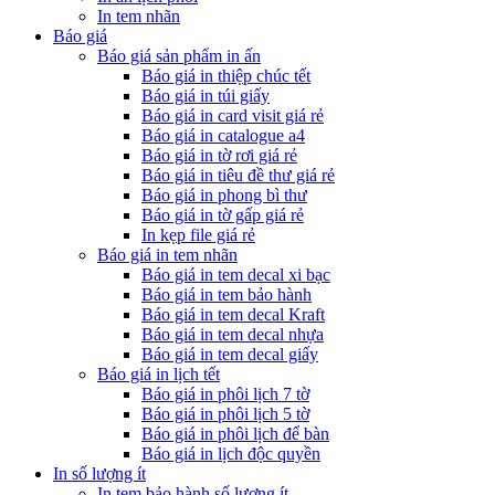
In tem nhãn
Báo giá
Báo giá sản phẩm in ấn
Báo giá in thiệp chúc tết
Báo giá in túi giấy
Báo giá in card visit giá rẻ
Báo giá in catalogue a4
Báo giá in tờ rơi giá rẻ
Báo giá in tiêu đề thư giá rẻ
Báo giá in phong bì thư
Báo giá in tờ gấp giá rẻ
In kẹp file giá rẻ
Báo giá in tem nhãn
Báo giá in tem decal xi bạc
Báo giá in tem bảo hành
Báo giá in tem decal Kraft
Báo giá in tem decal nhựa
Báo giá in tem decal giấy
Báo giá in lịch tết
Báo giá in phôi lịch 7 tờ
Báo giá in phôi lịch 5 tờ
Báo giá in phôi lịch để bàn
Báo giá in lịch độc quyền
In số lượng ít
In tem bảo hành số lượng ít