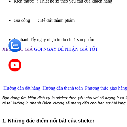
Kích thước : Thiết kế sx theo yêu cầu của khách hàng
Gia công : Bế đứt thành phẩm
In nhanh lấy ngay nhận in dù chỉ 1 sản phẩm
XEM BÁO GIÁ
GỌI NGAY ĐỂ NHẬN GIÁ TỐT
Hướng dẫn đặt hàng
Hướng dãn thanh toán
Phương thức giao hàn
Bạn đang tìm kiếm dịch vụ
in sticker theo yêu cầu
với số lượng ít và 
rẻ tại Xưởng in nhanh Bách Vượng sẽ mang đến cho bạn sự hài lòng t
1. Những đặc điểm nổi bật của sticker