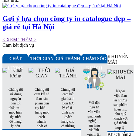
hóa lưu...
Gợi ý lựa chọn công ty in catalogue đẹp –
giá rẻ tại Hà Nội
< XEM THÊM >
Cam kết dịch vụ
KHUYẾN
CHẤT
THỜI GIAN
GIÁ THÀNH
CHĂM SÓC
MÃI
LƯỢNG
KHÁCH
HÀNG
Chúng tôi
Chúng tôi
Chúng tôi
Ngoài
sử dụng
cam kết sẽ
cam kết
việc đem
nguyên
đem sản
giá thành
lại những
Với đội
liệu tốt
phẩm đến
luôn hợp
sản phẩm
ngũ tư
nhất, máy
tay khách
lý và ổn
hoàn hảo
vấn viên
móc hiện
hàng một
định cho
cho quý
giàu kinh
đại nhất
cách
khách
khách với
nghiệm,
để mang
nhanh
hàng cho
giá thành
am hiểu
lại sản
nhất và
cả những
hợp lý.
về lĩnh
phẩm
đúng hẹn
đơn hàng
Chúng tôi
Khách hàng
vực in ấn.
hoàn hảo
nhất
tiếp theo.