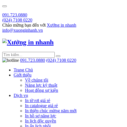
091.723.0880
(024) 7108 0220
Chào mừng bạn đến với
Xưởng in nhanh
info@xuonginhanh.vn
091.723.0880
(024) 7108 0220
Trang Chủ
Giới thiệu
Về chúng tôi
Năng lực kỹ thuật
Hoạt động sự kiện
Dịch vụ
In tờ rơi giá rẻ
In catalogue giá rẻ
In thiệp chúc mừng năm mới
In hồ sơ năng lực
In lịch độc quyền
In ấn lịch phôi