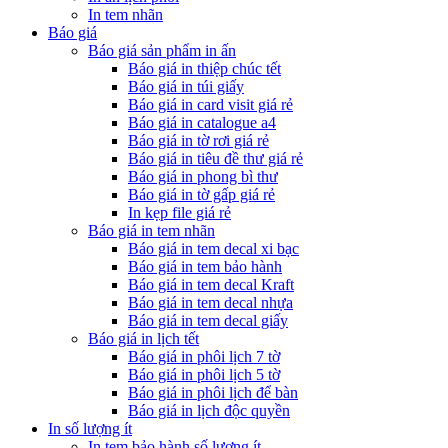
In tem nhãn
Báo giá
Báo giá sản phẩm in ấn
Báo giá in thiệp chúc tết
Báo giá in túi giấy
Báo giá in card visit giá rẻ
Báo giá in catalogue a4
Báo giá in tờ rơi giá rẻ
Báo giá in tiêu đề thư giá rẻ
Báo giá in phong bì thư
Báo giá in tờ gấp giá rẻ
In kẹp file giá rẻ
Báo giá in tem nhãn
Báo giá in tem decal xi bạc
Báo giá in tem bảo hành
Báo giá in tem decal Kraft
Báo giá in tem decal nhựa
Báo giá in tem decal giấy
Báo giá in lịch tết
Báo giá in phôi lịch 7 tờ
Báo giá in phôi lịch 5 tờ
Báo giá in phôi lịch để bàn
Báo giá in lịch độc quyền
In số lượng ít
In tem bảo hành số lượng ít