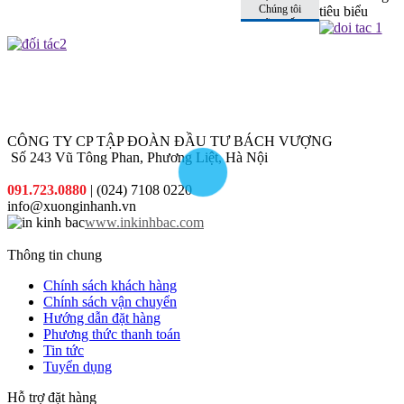
còn có
Chúng tôi
tiêu biểu
nhất đến
những
sẽ tư vấn
tay khách
khuyến
cho quý
hàng
mại hấp
khách sản
dẫn đi
phẩm phù
kèm cho
hợp nhất
từng đơn
với chi phí
hàng quý
thấp nhất.
khách đặt
in
CÔNG TY CP TẬP ĐOÀN ĐẦU TƯ BÁCH VƯỢNG
Số 243 Vũ Tông Phan, Phương Liệt, Hà Nội
091.723.0880
| (024) 7108 0220
info@xuonginhanh.vn
www.inkinhbac.com
Thông tin chung
Chính sách khách hàng
Chính sách vận chuyển
Hướng dẫn đặt hàng
Phương thức thanh toán
Tin tức
Tuyển dụng
Hỗ trợ đặt hàng