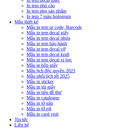
In tem decal thiếc
In tem phủ cào
In tem phụ sản phẩm
In tem 7 màu hologram
Mẫu thiết kế
Mẫu in tem qr code, Barcode
Mẫu in tem decal giấy
Mẫu in tem decal nhựa
Mẫu in tem bảo hành
Mẫu in tem decal vỡ
Mẫu in tem decal kraft
Mẫu in tem decal xi bạc
Mẫu in hộp giấy
Mẫu lịch độc quyền 2025
Mẫu phôi lịch tết 2025
Mẫu in sticker
Mẫu in túi giấy
Mẫu in tiêu đề thư
Mẫu in catalogue
Mẫu in tờ gấp
Mẫu in tờ rơi
Mẫu in card visit
Tin tức
Liên hệ