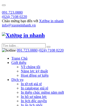
091.723.0880
(024) 7108 0220
Chào mừng bạn đến với
Xưởng in nhanh
info@xuonginhanh.vn
091.723.0880
(024) 7108 0220
Trang Chủ
Giới thiệu
Về chúng tôi
Năng lực kỹ thuật
Hoạt động sự kiện
Dịch vụ
In tờ rơi giá rẻ
In catalogue giá rẻ
In thiệp chúc mừng năm mới
In hồ sơ năng lực
In lịch độc quyền
In ấn lịch phôi