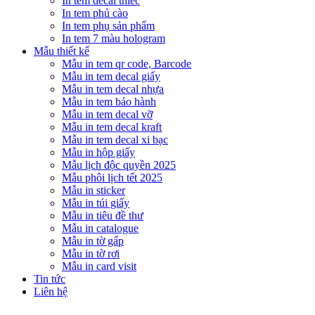
In tem decal thiếc
In tem phủ cào
In tem phụ sản phẩm
In tem 7 màu hologram
Mẫu thiết kế
Mẫu in tem qr code, Barcode
Mẫu in tem decal giấy
Mẫu in tem decal nhựa
Mẫu in tem bảo hành
Mẫu in tem decal vỡ
Mẫu in tem decal kraft
Mẫu in tem decal xi bạc
Mẫu in hộp giấy
Mẫu lịch độc quyền 2025
Mẫu phôi lịch tết 2025
Mẫu in sticker
Mẫu in túi giấy
Mẫu in tiêu đề thư
Mẫu in catalogue
Mẫu in tờ gấp
Mẫu in tờ rơi
Mẫu in card visit
Tin tức
Liên hệ