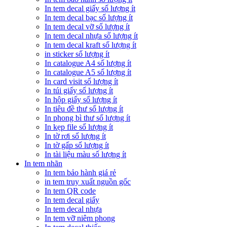
In tem decal giấy số lượng ít
In tem decal bạc số lượng ít
In tem decal vỡ số lượng ít
In tem decal nhựa số lượng ít
In tem decal kraft số lượng ít
in sticker số lượng ít
In catalogue A4 số lượng ít
In catalogue A5 số lượng ít
In card visit số lượng ít
In túi giấy số lượng ít
In hộp giấy số lượng ít
In tiêu đề thư số lượng ít
In phong bì thư số lượng ít
In kẹp file số lượng ít
In tờ rơi số lượng ít
In tờ gấp số lượng ít
In tài liệu màu số lượng ít
In tem nhãn
In tem bảo hành giá rẻ
in tem truy xuất nguồn gốc
In tem QR code
In tem decal giấy
In tem decal nhựa
In tem vỡ niêm phong