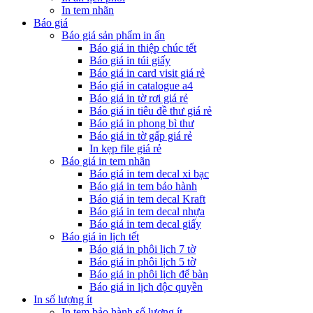
In tem nhãn
Báo giá
Báo giá sản phẩm in ấn
Báo giá in thiệp chúc tết
Báo giá in túi giấy
Báo giá in card visit giá rẻ
Báo giá in catalogue a4
Báo giá in tờ rơi giá rẻ
Báo giá in tiêu đề thư giá rẻ
Báo giá in phong bì thư
Báo giá in tờ gấp giá rẻ
In kẹp file giá rẻ
Báo giá in tem nhãn
Báo giá in tem decal xi bạc
Báo giá in tem bảo hành
Báo giá in tem decal Kraft
Báo giá in tem decal nhựa
Báo giá in tem decal giấy
Báo giá in lịch tết
Báo giá in phôi lịch 7 tờ
Báo giá in phôi lịch 5 tờ
Báo giá in phôi lịch để bàn
Báo giá in lịch độc quyền
In số lượng ít
In tem bảo hành số lượng ít