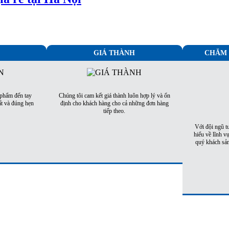
GIÁ THÀNH
CHĂM 
 phẩm đến tay
Chúng tôi cam kết giá thành luôn hợp lý và ổn
t và đúng hẹn
định cho khách hàng cho cả những đơn hàng
tiếp theo.
Với đội ngũ t
hiểu về lĩnh v
quý khách sản