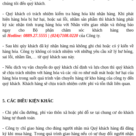
chúng tôi đến quý khách.
- Quý khách có trách nhiệm kiểm tra hàng hóa khi nhận hàng. Khi phát
hiện hàng hóa bị hư hại, hoặc sai lỗi, nhầm sản phẩm thì khách hàng phải
ký xác nhận tình trạng hàng hóa với Nhân viên giao nhận và thông báo
ngay cho Bộ phận chăm sóc khách hàng theo
số
Hotline: 0889.27.5555 | (024)7108.0220
của Công ty.
- Sau khi qúy khách đã ký nhận hàng mà không ghi chú hoặc có ý kiến về
hàng hóa. Công ty không có trách nhiệm với những yêu cầu xử lý hư hỏng,
sai lỗi, nhầm lần,… từ quý khách sau này.
- Nếu dịch vụ vận chuyển do quý khách chỉ định và lựa chọn thì quý khách
sẽ chịu trách nhiệm với hàng hóa và các rủi ro như mất mát hoặc hư hại của
hàng hóa trong suốt quá trình vận chuyển hàng từ kho hàng của công ty đến
quý khách. Khách hàng sẽ chịu trách nhiệm cước phí và tổn thất liên quan.
5. CÁC ĐIỀU KIỆN KHÁC
- Chi phí cầu đường, phí vào thôn xã hoặc phí đỗ xe tại chung cư do khách
hàng tự thanh toán.
- Công ty chỉ giao hàng cho đúng người nhận mà Quý khách hàng đã đăng
ký khi mua hàng. Trong quá trình giao hàng nếu có sự thay đổi người nhận