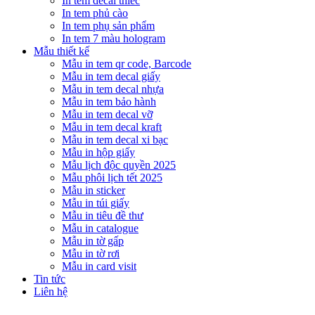
In tem decal thiếc
In tem phủ cào
In tem phụ sản phẩm
In tem 7 màu hologram
Mẫu thiết kế
Mẫu in tem qr code, Barcode
Mẫu in tem decal giấy
Mẫu in tem decal nhựa
Mẫu in tem bảo hành
Mẫu in tem decal vỡ
Mẫu in tem decal kraft
Mẫu in tem decal xi bạc
Mẫu in hộp giấy
Mẫu lịch độc quyền 2025
Mẫu phôi lịch tết 2025
Mẫu in sticker
Mẫu in túi giấy
Mẫu in tiêu đề thư
Mẫu in catalogue
Mẫu in tờ gấp
Mẫu in tờ rơi
Mẫu in card visit
Tin tức
Liên hệ