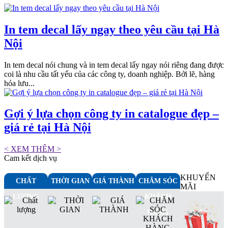
In tem decal lấy ngay theo yêu cầu tại Hà
Nội
In tem decal nói chung và in tem decal lấy ngay nói riêng đang được
coi là nhu cầu tất yếu của các công ty, doanh nghiệp. Bởi lẽ, hàng
hóa lưu...
Gợi ý lựa chọn công ty in catalogue đẹp –
giá rẻ tại Hà Nội
< XEM THÊM >
Cam kết dịch vụ
KHUYẾN
CHẤT
THỜI GIAN
GIÁ THÀNH
CHĂM SÓC
MÃI
LƯỢNG
KHÁCH
HÀNG