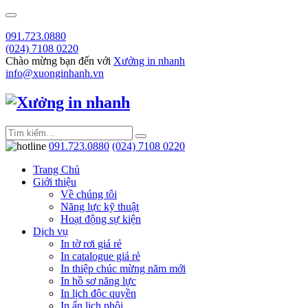
091.723.0880
(024) 7108 0220
Chào mừng bạn đến với
Xưởng in nhanh
info@xuonginhanh.vn
091.723.0880
(024) 7108 0220
Trang Chủ
Giới thiệu
Về chúng tôi
Năng lực kỹ thuật
Hoạt động sự kiện
Dịch vụ
In tờ rơi giá rẻ
In catalogue giá rẻ
In thiệp chúc mừng năm mới
In hồ sơ năng lực
In lịch độc quyền
In ấn lịch phôi