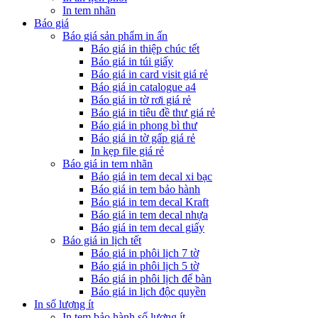
In tem nhãn
Báo giá
Báo giá sản phẩm in ấn
Báo giá in thiệp chúc tết
Báo giá in túi giấy
Báo giá in card visit giá rẻ
Báo giá in catalogue a4
Báo giá in tờ rơi giá rẻ
Báo giá in tiêu đề thư giá rẻ
Báo giá in phong bì thư
Báo giá in tờ gấp giá rẻ
In kẹp file giá rẻ
Báo giá in tem nhãn
Báo giá in tem decal xi bạc
Báo giá in tem bảo hành
Báo giá in tem decal Kraft
Báo giá in tem decal nhựa
Báo giá in tem decal giấy
Báo giá in lịch tết
Báo giá in phôi lịch 7 tờ
Báo giá in phôi lịch 5 tờ
Báo giá in phôi lịch để bàn
Báo giá in lịch độc quyền
In số lượng ít
In tem bảo hành số lượng ít