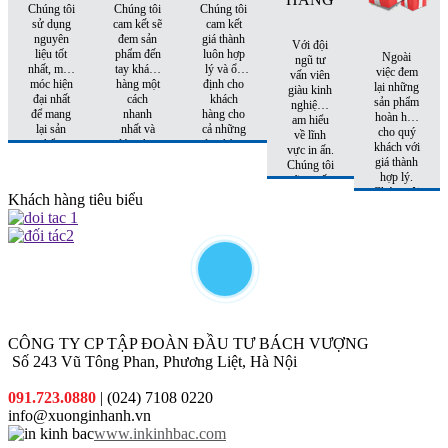
Chúng tôi
Chúng tôi
Chúng tôi
sử dụng
cam kết sẽ
cam kết
nguyên
đem sản
giá thành
Với đội
liệu tốt
phẩm đến
luôn hợp
Ngoài
ngũ tư
nhất, máy
tay khách
lý và ổn
việc đem
vấn viên
móc hiện
hàng một
định cho
lại những
giàu kinh
đại nhất
cách
khách
sản phẩm
nghiệm,
để mang
nhanh
hàng cho
hoàn hảo
am hiểu
lại sản
nhất và
cả những
cho quý
về lĩnh
phẩm
đúng hẹn
đơn hàng
khách với
vực in ấn.
hoàn hảo
nhất
tiếp theo.
giá thành
Chúng tôi
nhất đến
hợp lý.
sẽ tư vấn
tay khách
Chúng tôi
cho quý
Khách hàng tiêu biểu
hàng
còn có
khách sản
những
phẩm phù
khuyến
hợp nhất
mại hấp
với chi phí
dẫn đi
thấp nhất.
kèm cho
từng đơn
hàng quý
khách đặt
CÔNG TY CP TẬP ĐOÀN ĐẦU TƯ BÁCH VƯỢNG
in
Số 243 Vũ Tông Phan, Phương Liệt, Hà Nội
091.723.0880
| (024) 7108 0220
info@xuonginhanh.vn
www.inkinhbac.com