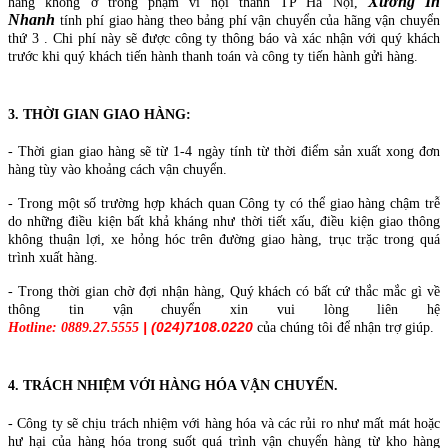
Xưởng In
hàng không ở trong phạm vi nội thành TP Hà Nội,
Nhanh
tính phí giao hàng theo bảng phí vận chuyển của hãng vận chuyển
thứ 3 . Chi phí này sẽ được công ty thông báo và xác nhận với quý khách
trước khi quý khách tiến hành thanh toán và công ty tiến hành gửi hàng.
3. THỜI GIAN GIAO HÀNG:
- Thời gian giao hàng sẽ từ 1-4 ngày tính từ thời điểm sản xuất xong đơn
hàng tùy vào khoảng cách vận chuyển.
- Trong một số trường hợp khách quan Công ty có thể giao hàng chậm trễ
do những điều kiện bất khả kháng như thời tiết xấu, điều kiện giao thông
không thuận lợi, xe hỏng hóc trên đường giao hàng, trục trặc trong quá
trình xuất hàng.
- Trong thời gian chờ đợi nhận hàng, Quý khách có bất cứ thắc mắc gì về
thông tin vận chuyển xin vui lòng liên hệ
| (024)7108.0220
Hotline:
0889.27.5555
của chúng tôi để nhận trợ giúp.
4. TRÁCH NHIỆM VỚI HÀNG HÓA VẬN CHUYỂN.
- Công ty sẽ chịu trách nhiệm với hàng hóa và các rủi ro như mất mát hoặc
hư hại của hàng hóa trong suốt quá trình vận chuyển hàng từ kho hàng