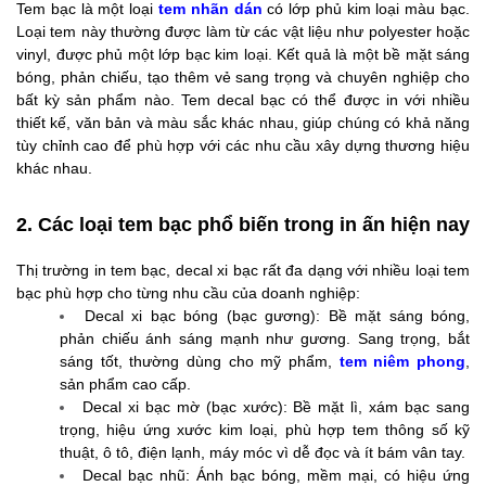
Tem bạc là một loại
tem nhãn dán
có lớp phủ kim loại màu bạc.
Loại tem này thường được làm từ các vật liệu như polyester hoặc
vinyl, được phủ một lớp bạc kim loại. Kết quả là một bề mặt sáng
bóng, phản chiếu, tạo thêm vẻ sang trọng và chuyên nghiệp cho
bất kỳ sản phẩm nào. Tem decal bạc có thể được in với nhiều
thiết kế, văn bản và màu sắc khác nhau, giúp chúng có khả năng
tùy chỉnh cao để phù hợp với các nhu cầu xây dựng thương hiệu
khác nhau.
2. Các loại tem bạc phổ biến trong in ấn hiện nay
Thị trường in tem bạc, decal xi bạc rất đa dạng với nhiều loại tem
bạc phù hợp cho từng nhu cầu của doanh nghiệp:
Decal xi bạc bóng (bạc gương): Bề mặt sáng bóng,
phản chiếu ánh sáng mạnh như gương. Sang trọng, bắt
sáng tốt, thường dùng cho mỹ phẩm,
tem niêm phong
,
sản phẩm cao cấp.
Decal xi bạc mờ (bạc xước): Bề mặt lì, xám bạc sang
trọng, hiệu ứng xước kim loại, phù hợp tem thông số kỹ
thuật, ô tô, điện lạnh, máy móc vì dễ đọc và ít bám vân tay.
Decal bạc nhũ: Ánh bạc bóng, mềm mại, có hiệu ứng