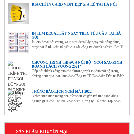
ĐỊA CHỈ IN CARD VISIT ĐẸP GIÁ RẺ TẠI HÀ NỘI
IN TEM DECAL LẤY NGAY THEO YÊU CẦU TẠI HÀ
NỘI
In tem decal nói chung và in tem decal lấy ngay nói riêng đang
được coi là nhu cầu tất yếu của các công ty, doanh nghiệp. Bởi lẽ,
hàng hóa lưu thông trên thị trường cần phải có tem nhãn để chứng
minh nguồn gốc, xuất xứ và giúp người tiêu...
CHƯƠNG TRÌNH THI ĐUA NỘI BỘ “NGÔI SAO KINH
DOANH BÁCH VƯỢNG 2021”
Tiếp nối thành công của các chương trình thi đua nội bộ trong
những năm qua, ban lãnh đạo Công ty CP Tập đoàn Đầu tư Bách
Vượng đã quyết định triển khai chương trình thi đua đặc biệt mang
tên: “Ngôi sao Kinh doanh Bách Vượng 2021”.
THÔNG BÁO LỊCH NGHỈ MÁT 2022
Nhằm mục đích mang đến niềm vui và gắn kết tinh thần đồng
nghiệp giữa các Cán bộ Nhân viên, Công ty Cổ phần Tập đoàn
Đầu tư Bách Vượng tổ chức chương trình du lịch nghỉ mát hè năm
2022 cho toàn thể nhân viên.
SẢN PHẨM KHUYẾN MẠI