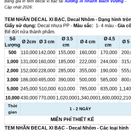
Bảng giá in tem decal xi bạc tại
Xưởng in nhanh Bách Vượng
-
Cập nhật 2026:
TEM NHÃN DECAL XI BẠC, Decal Nhôm - Dạng hình trò
Giấy sử dụng:
Decal nhựa PP -
Màu sắc:
1- 4 màu -
Gia c
Bế đứt nửa thành phẩm.
Số
Ø 3.5
Ø 4.5
Ø 2cm
Ø 3 cm
Ø 4 cm
Ø 5
Lượng
cm
cm
500
110,000
142,000
155,000
160,000
170,000
200,
1,000
131,000
160,000
185,000
222,000
244,000
315,
2,000
152,000
228,000
285,000
355,000
190,000
555,
3,000
186,000
495,000
390,000
500,000
585,000
800,
5,000
245,000
510,000
610,000
785,000
835,000
1,140
10,000
430,000
770,000
1,020,000
1,340,000
1,600,000
2,210
Thời
1 - 2 NGÀY
gian
MIỄN PHÍ THIẾT KẾ
TEM NHÃN ĐECAL XI BẠC - Decal Nhôm - Các loại hình