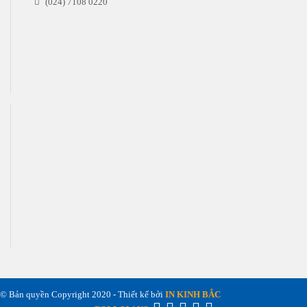
(024) 7108 0220
© Bản quyền Copyright 2020 - Thiết kế bởi
IN KINH BẮC