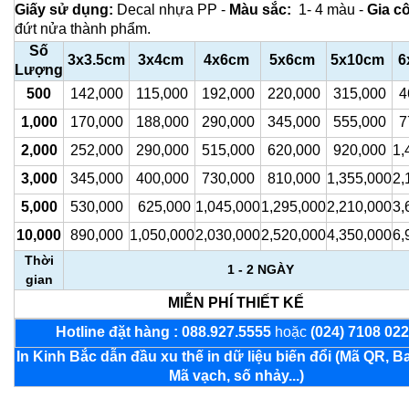
Giấy sử dụng:
Decal nhựa PP -
Màu sắc:
1- 4 màu -
Gia c
đứt nửa thành phẩm.
Số
3x3.5cm
3x4cm
4x6cm
5x6cm
5x10cm
6
Lượng
500
142,000
115,000
192,000
220,000
315,000
4
1,000
170,000
188,000
290,000
345,000
555,000
7
2,000
252,000
290,000
515,000
620,000
920,000
1,
3,000
345,000
400,000
730,000
810,000
1,355,000
2,
5,000
530,000
625,000
1,045,000
1,295,000
2,210,000
3,
10,000
890,000
1,050,000
2,030,000
2,520,000
4,350,000
6,
Thời
1 - 2 NGÀY
gian
MIỄN PHÍ THIẾT KẾ
Hotline đặt hàng : 088.927.5555
hoặc
(024) 7108 02
In Kinh Bắc dẫn đầu xu thế in dữ liệu biến đổi (Mã QR, B
Mã vạch, số nhảy...)