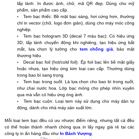
lấp lánh. In được ảnh, chữ, mã QR đẹp. Dùng cho mỹ
phẩm, sản phẩm cao cấp.
Tem bạc thiếc: Bề mặt bạc sáng, hơi cứng hơn, thường
chỉ in vector (chữ, logo đơn giản), dùng cho máy móc công
nghiệp.
Tem bạc hologram 3D (decal 7 màu bạc): Có hiệu ứng
3D, lấp lánh chuyển động khi nghiêng, tạo hiệu ứng bắt
mắt, lựa chọn lý tưởng cho
tem chống giả
, bảo mật
thương hiệu.
Decal bạc foil (hot/cold foil): Ép foil bạc lên bề mặt giấy
hoặc nhựa, tạo hiệu ứng kim loại cao cấp. Thường dùng
trong bao bì sang trọng.
Tem bạc trong suốt: Là lựa chọn cho bao bì trong suốt,
như chai nước hoa. Lớp bạc mỏng cho phép nhìn xuyên
qua mà vẫn có hiệu ứng óng ánh.
Tem bạc cuộn: Loại tem này sử dụng cho máy dán tự
động, dành cho nhà máy sản xuất lớn.
Mỗi loại tem bạc đều có ưu nhược điểm riêng, nhưng tất cả đều
có thể hoàn thành nhanh chóng qua in lấy ngay giá rẻ tại các
công ty in ấn hàng đầu như
In Bách Vượng
.