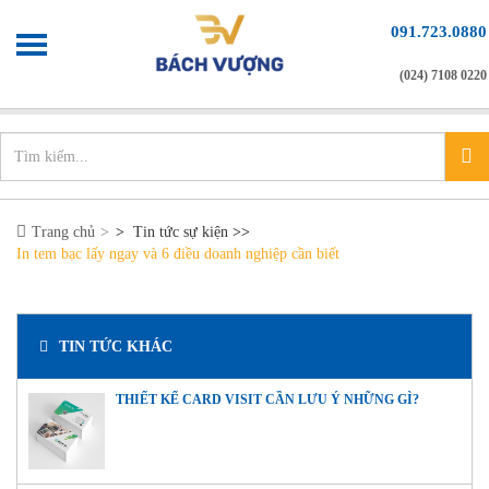
091.723.0880
(024) 7108 0220
Chào mừng bạn đến với
Xưởng in nhanh
info@xuonginhanh.vn
Trang chủ
>
Tin tức sự kiện
>>
In tem bạc lấy ngay và 6 điều doanh nghiệp cần biết
TIN TỨC KHÁC
THIẾT KẾ CARD VISIT CẦN LƯU Ý NHỮNG GÌ?