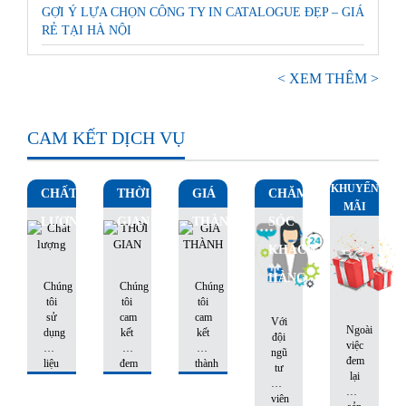
GỢI Ý LỰA CHỌN CÔNG TY IN CATALOGUE ĐẸP – GIÁ
RẺ TẠI HÀ NỘI
< XEM THÊM >
CAM KẾT DỊCH VỤ
KHUYẾN
CHẤT
THỜI
GIÁ
CHĂM
MÃI
LƯỢNG
GIAN
THÀNH
SÓC
KHÁCH
HÀNG
Chúng
Chúng
Chúng
tôi
tôi
tôi
sử
cam
cam
Với
Ngoài
dụng
kết
kết
đội
việc
nguyên
sẽ
giá
ngũ
đem
liệu
đem
thành
tư
lại
tốt
sản
luôn
vấn
những
nhất,
phẩm
hợp
viên