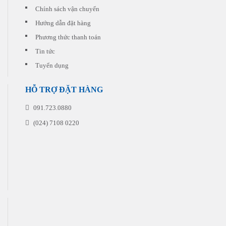
thấp
quý
Chính sách vận chuyển
nhất.
khách
Hướng dẫn đặt hàng
đặt
in
Phương thức thanh toán
Tin tức
Tuyển dụng
HỖ TRỢ ĐẶT HÀNG
091.723.0880
(024) 7108 0220