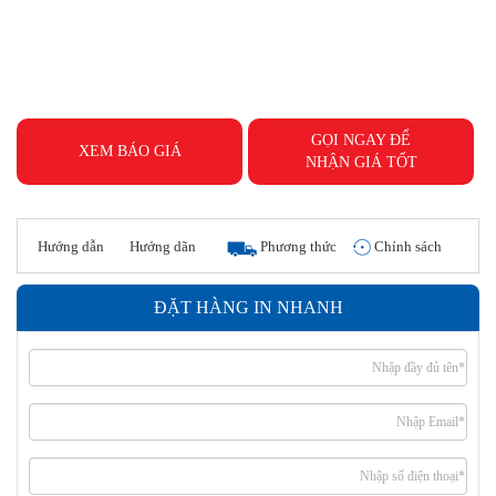
GỌI NGAY ĐỂ
XEM BÁO GIÁ
NHẬN GIÁ TỐT
Hướng dẫn
Hướng dãn
Phương thức
Chính sách
đặt hàng
thanh toán
giao hàng
hoàn tiền
ĐẶT HÀNG IN NHANH