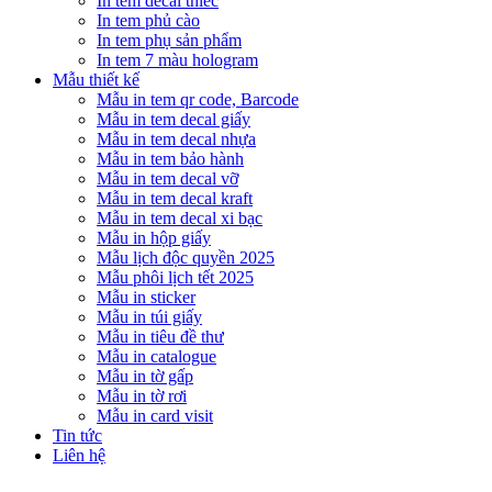
In tem decal thiếc
In tem phủ cào
In tem phụ sản phẩm
In tem 7 màu hologram
Mẫu thiết kế
Mẫu in tem qr code, Barcode
Mẫu in tem decal giấy
Mẫu in tem decal nhựa
Mẫu in tem bảo hành
Mẫu in tem decal vỡ
Mẫu in tem decal kraft
Mẫu in tem decal xi bạc
Mẫu in hộp giấy
Mẫu lịch độc quyền 2025
Mẫu phôi lịch tết 2025
Mẫu in sticker
Mẫu in túi giấy
Mẫu in tiêu đề thư
Mẫu in catalogue
Mẫu in tờ gấp
Mẫu in tờ rơi
Mẫu in card visit
Tin tức
Liên hệ