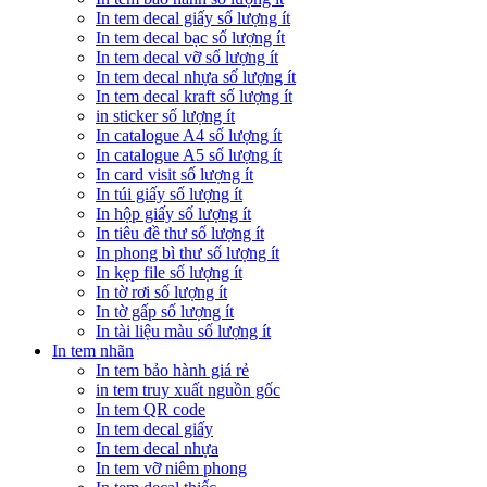
In tem decal giấy số lượng ít
In tem decal bạc số lượng ít
In tem decal vỡ số lượng ít
In tem decal nhựa số lượng ít
In tem decal kraft số lượng ít
in sticker số lượng ít
In catalogue A4 số lượng ít
In catalogue A5 số lượng ít
In card visit số lượng ít
In túi giấy số lượng ít
In hộp giấy số lượng ít
In tiêu đề thư số lượng ít
In phong bì thư số lượng ít
In kẹp file số lượng ít
In tờ rơi số lượng ít
In tờ gấp số lượng ít
In tài liệu màu số lượng ít
In tem nhãn
In tem bảo hành giá rẻ
in tem truy xuất nguồn gốc
In tem QR code
In tem decal giấy
In tem decal nhựa
In tem vỡ niêm phong