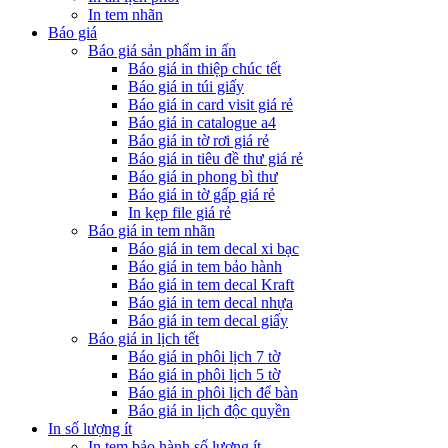
In tem nhãn
Báo giá
Báo giá sản phẩm in ấn
Báo giá in thiệp chúc tết
Báo giá in túi giấy
Báo giá in card visit giá rẻ
Báo giá in catalogue a4
Báo giá in tờ rơi giá rẻ
Báo giá in tiêu đề thư giá rẻ
Báo giá in phong bì thư
Báo giá in tờ gấp giá rẻ
In kẹp file giá rẻ
Báo giá in tem nhãn
Báo giá in tem decal xi bạc
Báo giá in tem bảo hành
Báo giá in tem decal Kraft
Báo giá in tem decal nhựa
Báo giá in tem decal giấy
Báo giá in lịch tết
Báo giá in phôi lịch 7 tờ
Báo giá in phôi lịch 5 tờ
Báo giá in phôi lịch để bàn
Báo giá in lịch độc quyền
In số lượng ít
In tem bảo hành số lượng ít