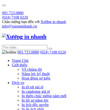
091.723.0880
(024) 7108 0220
Chào mừng bạn đến với
Xưởng in nhanh
info@xuonginhanh.vn
091.723.0880
(024) 7108 0220
Trang Chủ
Giới thiệu
Về chúng tôi
Năng lực kỹ thuật
Hoạt động sự kiện
Dịch vụ
In tờ rơi giá rẻ
In catalogue giá rẻ
In thiệp chúc mừng năm mới
In hồ sơ năng lực
In lịch độc quyền
In ấn lịch phôi