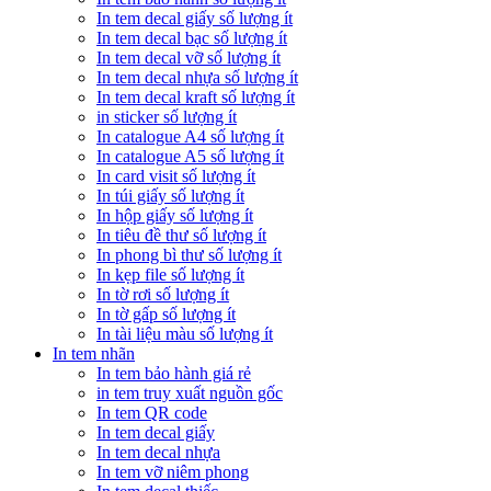
In tem decal giấy số lượng ít
In tem decal bạc số lượng ít
In tem decal vỡ số lượng ít
In tem decal nhựa số lượng ít
In tem decal kraft số lượng ít
in sticker số lượng ít
In catalogue A4 số lượng ít
In catalogue A5 số lượng ít
In card visit số lượng ít
In túi giấy số lượng ít
In hộp giấy số lượng ít
In tiêu đề thư số lượng ít
In phong bì thư số lượng ít
In kẹp file số lượng ít
In tờ rơi số lượng ít
In tờ gấp số lượng ít
In tài liệu màu số lượng ít
In tem nhãn
In tem bảo hành giá rẻ
in tem truy xuất nguồn gốc
In tem QR code
In tem decal giấy
In tem decal nhựa
In tem vỡ niêm phong