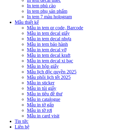
In tem decal thiếc
In tem phủ cào
In tem phụ sản phẩm
In tem 7 màu hologram
Mẫu thiết kế
Mẫu in tem qr code, Barcode
Mẫu in tem decal giấy
Mẫu in tem decal nhựa
Mẫu in tem bảo hành
Mẫu in tem decal vỡ
Mẫu in tem decal kraft
Mẫu in tem decal xi bạc
Mẫu in hộp giấy
Mẫu lịch độc quyền 2025
Mẫu phôi lịch tết 2025
Mẫu in sticker
Mẫu in túi giấy
Mẫu in tiêu đề thư
Mẫu in catalogue
Mẫu in tờ gấp
Mẫu in tờ rơi
Mẫu in card visit
Tin tức
Liên hệ