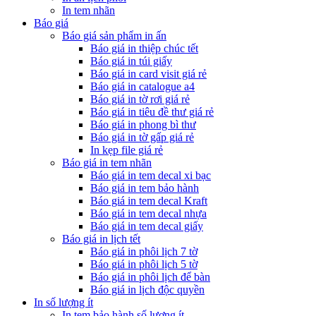
In tem nhãn
Báo giá
Báo giá sản phẩm in ấn
Báo giá in thiệp chúc tết
Báo giá in túi giấy
Báo giá in card visit giá rẻ
Báo giá in catalogue a4
Báo giá in tờ rơi giá rẻ
Báo giá in tiêu đề thư giá rẻ
Báo giá in phong bì thư
Báo giá in tờ gấp giá rẻ
In kẹp file giá rẻ
Báo giá in tem nhãn
Báo giá in tem decal xi bạc
Báo giá in tem bảo hành
Báo giá in tem decal Kraft
Báo giá in tem decal nhựa
Báo giá in tem decal giấy
Báo giá in lịch tết
Báo giá in phôi lịch 7 tờ
Báo giá in phôi lịch 5 tờ
Báo giá in phôi lịch để bàn
Báo giá in lịch độc quyền
In số lượng ít
In tem bảo hành số lượng ít