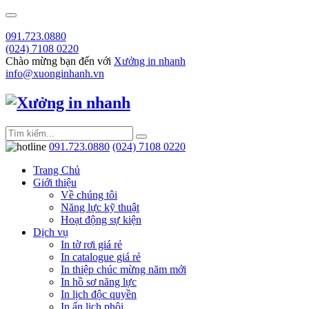
091.723.0880
(024) 7108 0220
Chào mừng bạn đến với
Xưởng in nhanh
info@xuonginhanh.vn
091.723.0880
(024) 7108 0220
Trang Chủ
Giới thiệu
Về chúng tôi
Năng lực kỹ thuật
Hoạt động sự kiện
Dịch vụ
In tờ rơi giá rẻ
In catalogue giá rẻ
In thiệp chúc mừng năm mới
In hồ sơ năng lực
In lịch độc quyền
In ấn lịch phôi